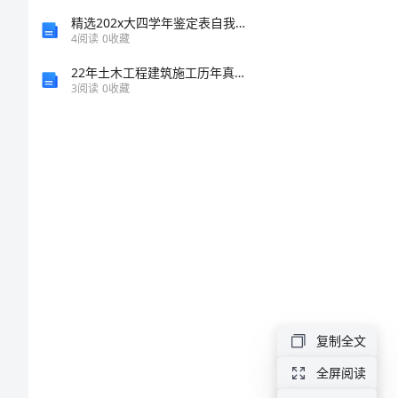
节
精选202x大四学年鉴定表自我鉴定材料
4
阅读
0
收藏
《人
22年土木工程建筑施工历年真题解析7章
3
阅读
0
收藏
体
产
生
的
代
谢
复制全文
废
全屏阅读
物》