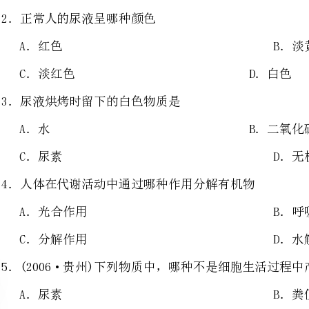
3．尿液烘烤时留下的白色物质
A．水B．二氧化碳
C．尿素D．无机盐
4．人体在代谢活动中通过哪种作用分解有
A．光合作用B．呼吸作用
C．分解作用D．水解作用
5．(2006·贵州)下列物质中，哪种不是细胞生活过程中产生的代
A．尿素B．粪便
C．二氧化碳D．水分
6．下列物质中，既是营养物质有时又是废物
A．水B．二氧化碳C．尿素D．尿酸
7．体内将多余的水和无机盐排出体外主要是
A．皮肤B．泌尿系统
C．呼吸系统D．皮肤和呼吸系统