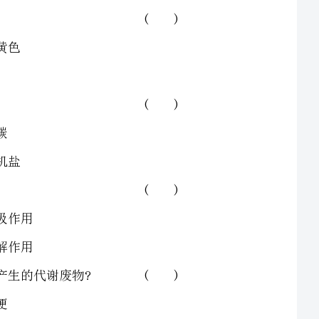
是()
机物()
谢废物?()
的是()
通过()