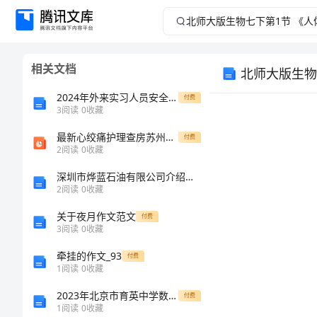
北
师
相关文档
北师大版生物
大
2024年外来实习人员安全生产规定
付费
版
3
阅读
0
收藏
最新心绞痛护理查房苏州相城医院PPT课件
生
付费
2
阅读
0
收藏
物
深圳市烨蓝石油有限公司介绍企业发展分析报告
2
阅读
0
收藏
基础巩固题
七
关于夜月作文范文
付费
3
阅读
0
收藏
下
牵挂的作文_93
付费
第
1
阅读
0
收藏
2023年北京市育英中学数学七年级上册第三章一元一次方程方程章节训练试卷（解析版含答案）
付费
1
1
阅读
0
收藏