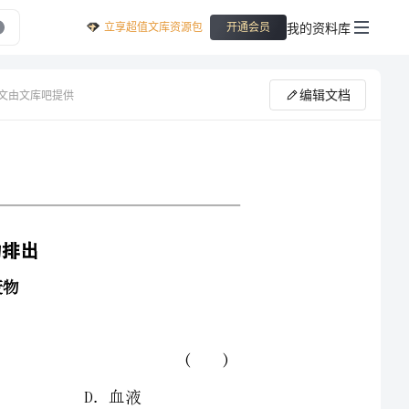
立享超值文库资源包
我的资料库
开通会员
编辑文档
文由文库吧提供
是()
色()