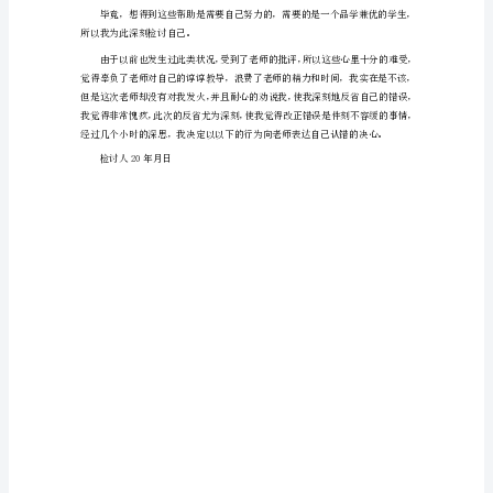
是
尊
只会使自己越陷越深。
敬
的
旷课，不是一件小事。
老
师
首
先
我
为
今
天
上