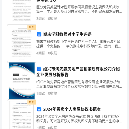
天
区分党员类型针对性开展学习教育情况主要做法和成效
早
篇一：学习是人类认识自然和社会、不断完善和发展自
我的必由之路。无论一个人、一个团体、还是一个民
3
阅读
0
收藏
上
族、一个社会，只有不断学习，才能获得新知、增长才
干，跟上时
付费
由
期末学科教师对小学生评语
检讨人20年月日
于
期末学科教师对小学生评语作为一个 AI，我将无法为您
提供一个完整的____字的期末学科教师评语。然而，我可
自
以为您提供一些模板和建议，您可以根据自己的需要进
4
阅读
0
收藏
行修改和补充。以下是一些常见的小学学科教师评语
己
绍兴市淘先森房地产营销策划有限公司介绍
的
企业发展分析报告
懒
绍兴市淘先森房地产营销策划有限公司 企业发展分析结
果企业发展指数得分企业发展指数得分绍兴市淘先森房
惰，
地产营销策划有限公司综合得分说明：企业发展指数根
1
阅读
0
收藏
据企业规模、企业创新、企业风险、企业活力四个维度
就
对企
付费
2024年买卖个人房屋协议书范本
缺
2024年买卖个人房屋协议书范本 协议明确了各方的权利
席
和义务，可以避开双方因权利和义务不明确而产生的争
议。这里供应优秀的买卖个人房屋协议书范本，便利大
3
阅读
0
收藏