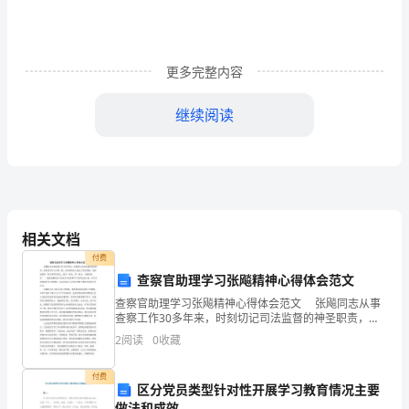
午
犯
更多完整内容
下
继续阅读
的
了。
错
误
深
相关文档
刻
付费
的
查察官助理学习张飚精神心得体会范文
查察官助理学习张飚精神心得体会范文 张飚同志从事
悔
查察工作30多年来，时刻切记司法监督的神圣职责，始
所以我为此深刻检讨自己。
终死守在工作第一线，在本职岗位上做出了突出供献，
2
阅读
0
收藏
过，
直到退休仍“是个闲不住的人，能尽一份心、多一份力，
今
付费
区分党员类型针对性开展学习教育情况主要
做法和成效