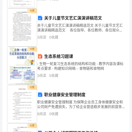
了
家写买卖个人房屋协议书范本参考。买卖个人房
1-
付费
关于儿童节文艺汇演演讲稿范文
2
关于儿童节文艺汇演演讲稿精选范文 关于儿童节文艺汇
演演讲稿精选范文 各位指导、各位教师、各位观众、
节
亲爱的小朋友们： 仲夏阳光争明媚，缤纷幼儿载欢
3
阅读
0
收藏
欣。今天，庆贺“六·一”国际儿童节文艺汇演如今开
的
付费
中
生态系统习题课
国
- 生物一轮复习生态系统的结构和功能 - 教学内容及课标
考点要求 - 构建知识网络: - 食物链和食物网
经
3
阅读
0
收藏
典
付费
文
职业健康安全管理制度
职业健康安全管理制度 为保障企业员工身体健康安全和
学，
公司财产免遭损失，为了给企业营造稳步发展的前提条
件，特制定如下规章： 1、公司全体员工要牢固树立。
在
8
阅读
0
收藏
“安全是生产的基础，生产时刻离不开安全
班
付费