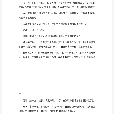
大
全
大
学
生，上课不应该迟到，不应该旷课。
生
然而现在，我却旷课了。
检
讨
书
大
把老师的谆谆教诲抛于脑后。
全
下
面