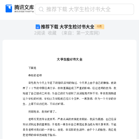
推
推荐下载 大学生检讨书大全
荐
推荐下载 大学生检讨书大全
付费
下
2
阅读
收藏
（
来自
：
第一文库网
）
载
大
学
生
检
讨
下面是
书
尊敬的老师