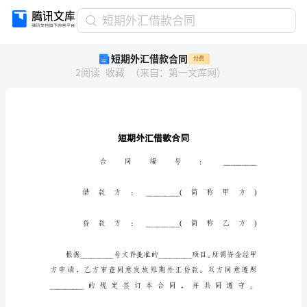
短
短期外汇借款合同
期
短期外汇借款合同
付费
外
2
阅读
收藏
（
来自
：
第一文库网
）
汇
借
款
合
同
短
期