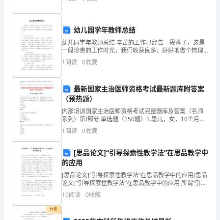
款
一口。他喜欢把头发理的光光的，俗话说：“无毛的脑袋
最
方：
_________(简
幼儿园学年教师总结
称
幼儿园学年教师总结 辛苦的工作已经告一段落了，这是
乙
一段珍贵的工作时光，我们收获良多，好好地做个梳理
并写一份工作总结吧。下面是小编给大家带来的幼儿园
方)
1
阅读
0
收藏
学年教师总结，希望大家能够喜欢!幼儿园学年教
根
据
最新国家主治医师资格考试最新题库附答案
_________
（预热题）
号
内部培训国家主治医师资格考试完整题库及答案（名师
文
系列）第I部分 单选题（150题）1.患儿，女，10个月。
3天来高热不退，精神及食欲均可，无呕吐。今日体温降
件
1
阅读
0
收藏
至正常，在腰、臀、颈部及上肢出现红色斑丘疹，
批
准
[思品论文]“引导探索性教学法”在思品教学中
的应用
的
_________
[思品论文]“引导探索性教学法”在思品教学中的应用[思品
论文]“引导探索性教学法”在思品教学中的应用 所谓“引导
项
探索性教学法”，就是教师有目的、有意识地创设情境或
10
阅读
0
收藏
目。
所
付费