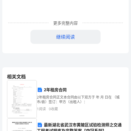
据
_________
更多完整内容
号
文
继续阅读
件
批
准
的
相关文档
_________
2年租房合同
项
2年租房合同正文本合同由以下双方于 年 月 日在 （城
市/县）签订：甲方（出租人）：
目。
1
阅读
0
收藏
短
期
最新湖北省武汉市黄陂区试验检测师之交通
外
工程考试题库及完整答案【夺冠系列】