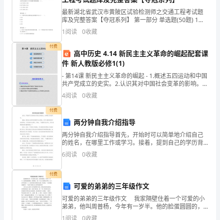
汇
最新湖北省武汉市黄陂区试验检测师之交通工程考试题
库及完整答案【夺冠系列】 第一部分 单选题(50题) 1、
借
回答环形线圈车辆检测器的技术要求。（）环行线圈车
1
阅读
0
收藏
款
辆检测器的主要评定标准为《环行线圈车辆检
合
付费
高中历史 4.14 新民主主义革命的崛起配套课
同
件 新人教版必修1(1)
合
- 第14课 新民主主义革命的崛起 - 1.概述五四运动和中国
同
共产党成立的史实。2.认识其对中国社会变革的影响。3.
编
概述中国共产党领导的新民主主义革命的主要史实。
4
阅读
0
收藏
号：
付费
_________
两分钟自我介绍指导
借
两分钟自我介绍指导首先，开始时可以简单地介绍自己
款
的姓名，在哪里工作或学习。接着，提到自己的学历背
方：
景和专业领域。你可以提到你的学位或资格，以及你的
6
阅读
0
收藏
专业特长。例如，“我拥有XX学位，并在XX领域有着丰富
_________(简
的
称
付费
甲
可爱的弟弟的三年级作文
方)
可爱的弟弟的三年级作文 我家隔壁住着一个可爱的小
弟弟，他叫周普杨，今年有一岁半。他的脸蛋圆圆的，
贷
脸颊绯红，像一个又大又圆的红苹果，让人忍不住想尝
1
阅读
0
收藏