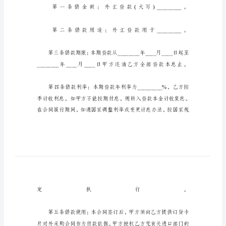
外
汇
借
款
合
同
合
同
编
号：
_________
借
款