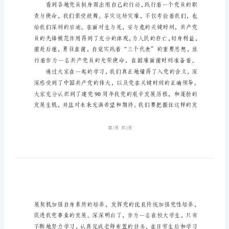
份
思
想
汇
报
积
极
分
子
培
养