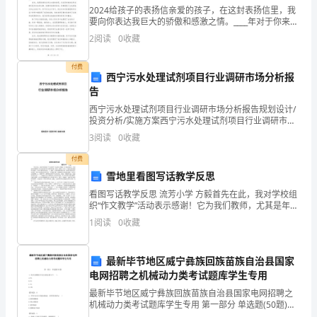
2024给孩子的表扬信亲爱的孩子，在这封表扬信里，我
新
要向你表达我巨大的骄傲和感激之情。____年对于你来说
是一个非常重要的一年，你在学业、人际关系和兴趣爱
2
阅读
0
收藏
闻
好方面都取得了巨大的成就。我希望通过这封信，向
积
付费
西宁污水处理试剂项目行业调研市场分析报
极
告
西宁污水处理试剂项目行业调研市场分析报告规划设计/
展
投资分析/实施方案西宁污水处理试剂项目行业调研市场
分析报告目录第一章 宏观环境分析第二章 区域内行业发
3
阅读
0
收藏
开
展形势分析第
付费
了
雪地里看图写话教学反思
讨
看图写话教学反思 流芳小学 方毅首先在此，我对学校组
织“作文教学”活动表示感谢！它为我们教师，尤其是年轻
论，
教师在今后怎样进行作
1
阅读
0
收藏
从
最新毕节地区威宁彝族回族苗族自治县国家
中
电网招聘之机械动力类考试题库学生专用
我
最新毕节地区威宁彝族回族苗族自治县国家电网招聘之
机械动力类考试题库学生专用 第一部分 单选题(50题)
1、低合金钢的含合金元素总量小于( )。