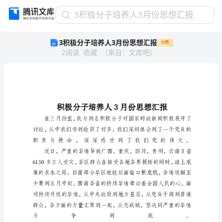
3
3积极分子培养人3月份思想汇报
积
3积极分子培养人3月份思想汇报
付费
极
2
阅读
收藏
（
来自
：
文库吧
）
分
子
培
养
人
3
月