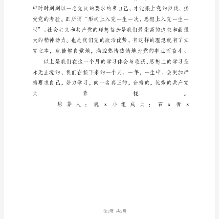
人
3
月
份
思
想
汇
报
在
三
月
份
里，