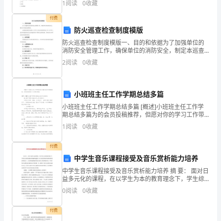
们
1
阅读
0
收藏
A.3%B.5%C.7%D.10%【答案】：B
学
付费
防火巡查检查制度模版
到
防火巡查检查制度模版一、目的和依据为了加强单位的
收
消防安全管理工作，确保单位的消防安全，制定本巡查
检查制度。本制度的制定依据为《中华人民共和国消防
2
阅读
0
收藏
获
法》和《中华人民共和国消防安全法实施条例》等相关
法律法规
了
小班班主任工作学期总结多篇
好
小班班主任工作学期总结多篇 [概述]小班班主任工作学
期总结多篇为的会员投稿推荐，但愿对你的学习工作带
多，
来帮助。【第1篇】幼儿园下学期小班班主任工作总结范
1
阅读
0
收藏
文 幼儿园下学期小班班主任工作总
我
付费
们
中学生音乐课程接受及音乐赏析能力培养
深
中学生音乐课程接受及音乐赏析能力培养 摘 要： 面对日
益多元化的课程，在以学生为本的教育理念下，学生综
刻
合素质的提高变得越来越重要，在全面发展的教育观和
0
阅读
0
收藏
素质教育的倡导下，音乐教育越来越受到家长和社
体
付费