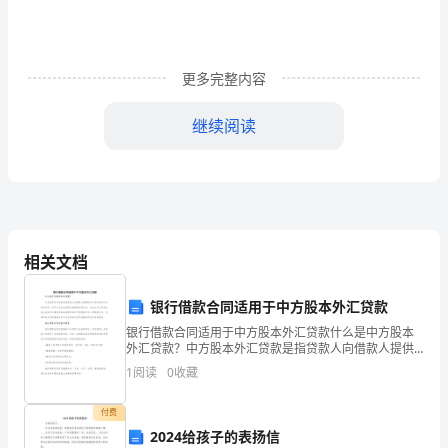
我
与
更多完整内容
两
名
继续阅读
积
极
分
子
相关文档
对
银行借款合同适用于中方股本外汇贷款
国
银行借款合同适用于中方股本外汇贷款什么是中方股本
外汇贷款？中方股本外汇贷款是指贷款人向借款人提供
家
的以人民币或外汇为计价货币，用于中方企业在国外直
1
阅读
0
收藏
接投资项目中，以设立子公司或合资企业形式从事经营
活动或购
时
付费
政
2024给孩子的表扬信