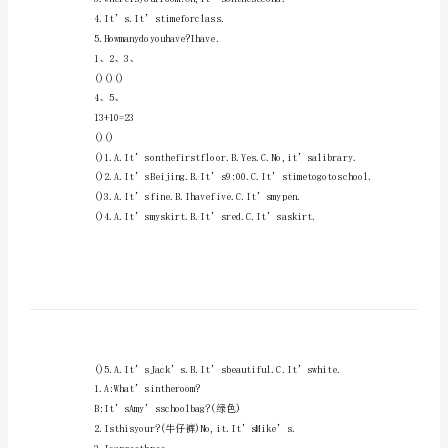
()3、A.myB.fiveC.nine
卷
()4、A.pictureB.pantsC.P.E.
小
()5、A.whiteB.fiveC.my
学
()6、A.redB.roomC.run
四
()7、A.shirtB.jacketC.shorts
年
()8、A.fourB.fiveC.what
级
英
语
暑
2.Whatisit?It’so’clock
假
试
4.It’s.It’stimeforclass.
卷
5.Howmanydoyouhave?Ihave.