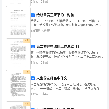
案：
0
阅读
0
收藏
分，满分100分，考试时间90分钟2、答卷前，考生务
()4.WhereisMike?D.Yes,Ido.
Whatisit?
It’s.
给航天员王亚平的一封信
2.Whatisit?
给航天员王亚平的一封信给航天员王亚平的一封信 在
It’so’clock
()1.A.bikeB.riceC.fish
日常生活或是工作学习中，大家都有写信的经历，对书
3.Whereisyourroom?
信很是熟悉吧，书信具有明确而特定的用途和接受对
13
阅读
0
收藏
()2.A.eggB.bedC.she
象，并有固定的或惯用的格式。相信写信是一个让许多
Oh,it’sonthesecond.
人都
4.It’s.It’stimeforclass.
付费
5.Howmanydoyouhave?
高二物理备课组工作总结_18
Ihave.
高二物理备课组工作总结高二物理备课组工作总结11
1、
篇 总结是在某一特定时间段对学习和工作生活或其完
成情况，包括取得的成绩、存在的问题及得到的经验和
2、
1
阅读
0
收藏
教训加以回顾和分析的书面材料，它可以使我们更有效
3、
率
()
付费
()
人生的选择高中作文
()
人生的选择高中作文 选定自己的方向，踏实地走下
去。 ——题记 人生，就是一条路，一条曲折的路，
4、
一条没有尽头的路。 小孩的水汪汪的大眼睛，与大人
1
阅读
0
收藏
5、
的双眼相比，它更真挚，更有希望，也更纯洁。
13+10=23
付费
()