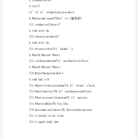
1、2、3、
()1、
()()()
A.gardenB.greenC.colour
4、5、
()2、
13+10=23
A.myB.fiveC.nine
()()
()3、
A.myB.fiveC.nine
()4、
A.pict
小
学