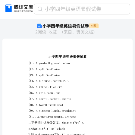
小
小学四年级英语暑假试卷
学
小学四年级英语暑假试卷
付费
四
2
阅读
收藏
（
来自
：
贤阅文档
）
年
级
英
语
暑
假
()1、A.gardenB.greenC.colour
()2、A.myB.fiveC.nine
试