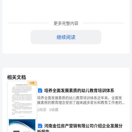
四
年
级
更多完整内容
英
语
继续阅读
暑
假
试
1.A:What’sintheroom?
卷
()1、
B:It’sAmy’sschoolbag?(绿色)
A.gardenB.greenC.colour
相关文档
()2、
付费
A.myB.fiveC.nine
3.Icanseethree.
培养全面发展素质的幼儿教育培训体系
()3、
培养全面发展素质的幼儿教育培训体系近年来，全面发
4.isit?
A.myB.fiveC.nine
展素质的教育理念受到了越来越多家长和教育工作者的
()4、
青睐。在这个全球化、信息化的时代，培养全面发展素
It’s7.It’stimefo
2
阅读
0
收藏
质的幼儿教育培训体系越来越受到重视，因为它能够有
A.pictureB.pantsC.P.E.
效地提高
()5、
河南金位房产营销有限公司介绍企业发展分
A.whiteB.fiveC.my
()1.youhavealibrary?
析报告