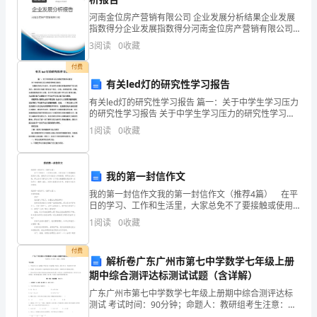
()6、
河南金位房产营销有限公司 企业发展分析结果企业发展
A.redB.roomC.run
A.IsB.AreC.Do
指数得分企业发展指数得分河南金位房产营销有限公司
()7、
综合得分说明：企业发展指数根据企业规模、企业创
3
阅读
0
收藏
()2.theseyourshoes?
新、企业风险、企业活力四个维度对企业发展情况进行
A.shirtB.jacketC.shorts
评价。
付费
()8、
A.IsB.AreC.Do
有关led灯的研究性学习报告
A.fourB.fiveC.what
()3.dressisthis?It’saAmy’s
有关led灯的研究性学习报告 篇一：关于中学生学习压力
()9、
的研究性学习报告 关于中学生学习压力的研究性学习报
A.dinnerB.lunchC.breakfast
告 在繁忙的学习生活中，作为学生的我们明显感受到了
A.WhatB.WhoseC.Where
1
阅读
0
收藏
()10、
压力的存在。我们的压力源主要来
A.pictureB.pantsC.Chinese.
1.
我的第一封信作文
A.WhatB.WhoseC.Where
下
我的第一封信作文我的第一封信作文（推荐4篇） 在平
册
()5.Mike!Hangyourshirt.
日的学习、工作和生活里，大家总免不了要接触或使用
作文吧，借助作文可以宣泄心中的情感，调节自己的心
期
1
阅读
0
收藏
情。那么你有了解过作文吗？以下是小编整理的我的第
A.onB.upC.off
中
一
试
付费
解析卷广东广州市第七中学数学七年级上册
卷
期中综合测评达标测试试题（含详解）
及
广东广州市第七中学数学七年级上册期中综合测评达标
答
测试 考试时间：90分钟；命题人：教研组考生注意：
1、本卷分第I卷（选择题）和第Ⅱ卷（非选择题）两部