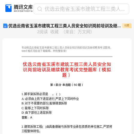
优
优选云南省玉溪市建筑工程三类人员安全知识岗前培训及继续教育考试完整题库（模拟题）
选
优选云南省玉溪市建筑工程三类人员安全知识岗前培训及继续教育考试完整题库（模拟题）
付费
云
2
阅读
收藏
（
来自
：
万文网
）
南
省
玉
溪
word
格式可自由下载编辑，附完整答案！
市
建
筑