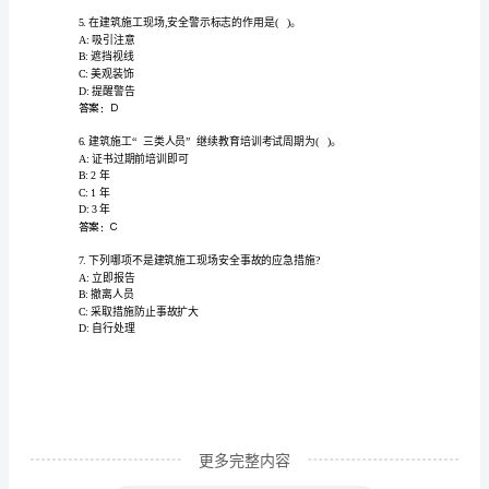
识
C:应该
岗
D:建议
答案：A
前
培
训
A:20mm
及
B:14mm
C:16mm
继
D:18mm
续
教
育
更多完整内容