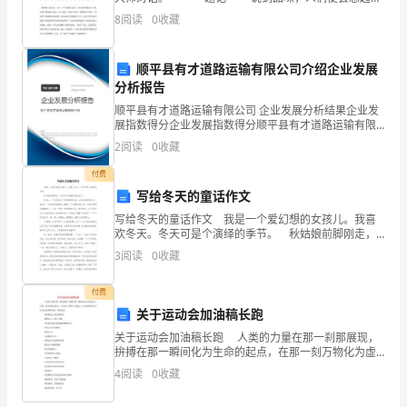
人
溅着“咝咝”声与油香的美味菜。可是，有一位老师却教会
D:自行处理
8
阅读
0
收藏
我该如何细细品尝那些丰富多彩的食物——书
员
顺平县有才道路运输有限公司介绍企业发展
安
分析报告
全
顺平县有才道路运输有限公司 企业发展分析结果企业发
展指数得分企业发展指数得分顺平县有才道路运输有限
知
公司综合得分说明：企业发展指数根据企业规模、企业
2
阅读
0
收藏
创新、企业风险、企业活力四个维度对企业发展情况进
识
行评
付费
写给冬天的童话作文
岗
写给冬天的童话作文 我是一个爱幻想的女孩儿。我喜
前
欢冬天。冬天可是个演绎的季节。 秋姑娘前脚刚走，
冬哥哥后脚就悄悄地来了。 树梢上，叶宝宝离开了树
3
阅读
0
收藏
培
妈妈的怀抱，去独自闯荡世界了。草地上，冬哥哥给
训
付费
关于运动会加油稿长跑
及
关于运动会加油稿长跑 人类的力量在那一刹那展现，
拚搏在那一瞬间化为生命的起点，在那一刻万物化为虚
继
有，只知道，胜利并不遥远。以下是整理的关于运动会
4
阅读
0
收藏
加油稿长跑，欢迎阅读。 你是跑道上划
续