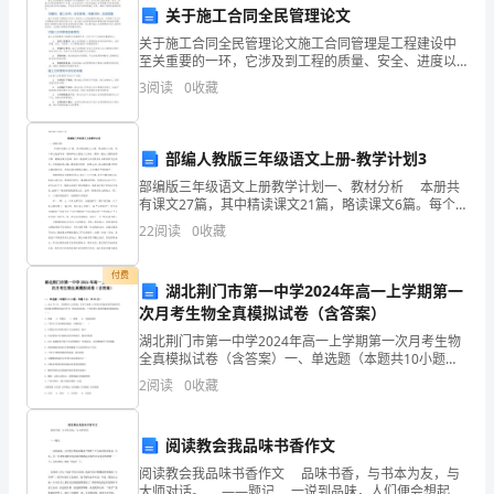
选
关于施工合同全民管理论文
C:美观装饰
云
关于施工合同全民管理论文施工合同管理是工程建设中
D:提醒警告
至关重要的一环，它涉及到工程的质量、安全、进度以
及投资控制等多个方面。本文旨在深入分析当前施工合
南
3
阅读
0
收藏
答案：D
同管理中存在的问题，并提出相应的改进措施，以促进
全民参与
省
玉
部编人教版三年级语文上册-教学计划3
部编版三年级语文上册教学计划一、教材分析 本册共
A:证书过期前培训即可
溪
有课文27篇，其中精读课文21篇，略读课文6篇。每个
B:2年
单元包括导语、课例和语文园地三大部分。课例一般由
22
阅读
0
收藏
市
三篇精读课文和一篇略读课文组成。其中
C:1年
建
付费
D:3年
湖北荆门市第一中学2024年高一上学期第一
筑
次月考生物全真模拟试卷（含答案）
答案：C
湖北荆门市第一中学2024年高一上学期第一次月考生物
工
全真模拟试卷（含答案）一、单选题（本题共10小题，
每题3分，共30分）1、2012年2月，英国研究人员发
2
阅读
0
收藏
程
现，存在于地球3万米高空同温层的芽孢杆菌可用
A:立即报告
三
阅读教会我品味书香作文
B:撤离人员
类
阅读教会我品味书香作文 品味书香，与书本为友，与
C:采取措施防止事故扩大
大师对话。 ——题记 一说到品味，人们便会想起四