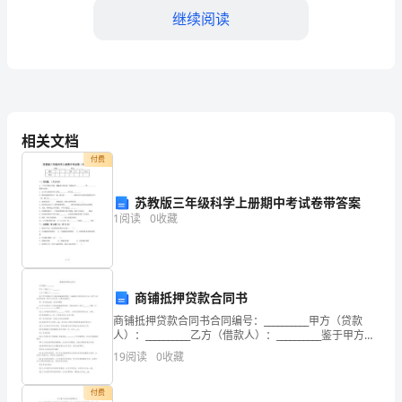
考
继续阅读
试
word
格式可自由下载编辑，附完整答案！
完
答案：D
整
相关文档
付费
题
A:随意排查
苏教版三年级科学上册期中考试卷带答案
库
B:无需排查
1
阅读
0
收藏
C:定期检查
（模
D:抽查
拟
答案：C
商铺抵押贷款合同书
商铺抵押贷款合同书合同编号：__________甲方（贷款
题）
人）：__________乙方（借款人）：__________鉴于甲方愿
意向乙方提供商铺抵押贷款，为确保双方的权利和义
19
阅读
0
收藏
务，经甲乙双方友好协商，
A:吸引注意
优
付费
B:遮挡视线