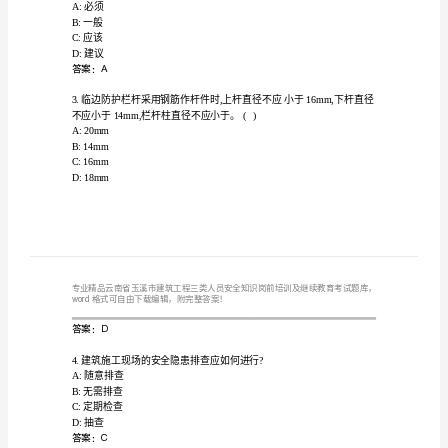
题
工
程
三
1.脚手架拆除必须是。()
类
B:对于不需要的部分,能够随意拆除
人
C:能够上下同时拆除
员
D:由下部往上逐层拆除
答案：A
安
全
工程整体转包。
知
A:必须
B:一般