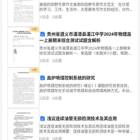
美丽的田野写景作文美丽的田野写景作文范文 在日常
意
的学习、工作、生活中，大家都有写作文的经历，对作
文很是熟悉吧，作文根据体裁的不同可以分为记叙文、
识，
1
阅读
0
收藏
说明文、应用文、议论文。那么你知道一篇好的作文该
怎
也
付费
贵州省遵义市湄潭县湄江中学2024年物理高
就
一上册期末综合测试试题含解析
贵州省遵义市湄潭县湄江中学2024年物理高一上册期末
是
综合测试试题含解析一、单选题（本题共7小题，每题4
分，共28分）1、小滑块在一恒定拉力作用下沿水平面由
尊
3
阅读
0
收藏
静止开始做匀加速直线运动, 3秒末撤去恒定拉力
重
付费
分。
高炉喷煤控制系统的研究
人
高炉喷煤控制系统的研究1 绪论1.1 课题研究背景目前，
《人本意识与对人的尊
高炉喷煤存在手动调节喷煤和自动喷煤两种方式。手动
和
调节喷煤，喷煤量不均匀，造成高炉热制度经常性波
2
阅读
0
收藏
动，不利于高炉炉况的稳定及煤比的进一步提高，采用
推
自
崇
浅议连续油管无损检测技术及其应用
人，
浅议连续油管无损检测技术及其应用连续油管无损检测
技术及其应用摘要：连续油管无损检测技术是一种非破
弘
坏性检测技术，广泛应用于石油和天然气输送管道的安
0
阅读
0
收藏