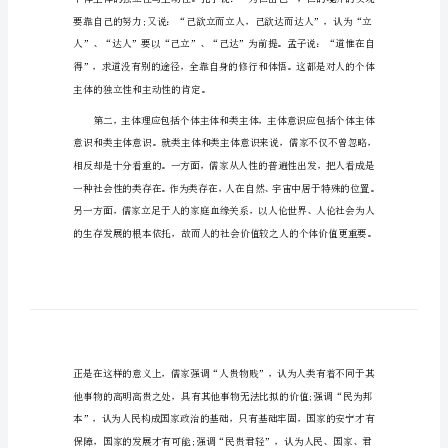
阅
读
《人本意识与对人的尊
答
案
人
本
意
识
与
对
人