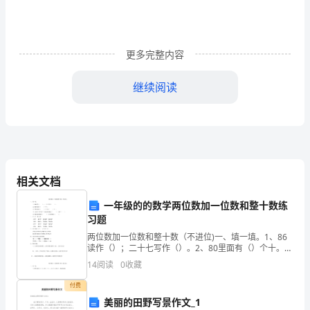
对
人
更多完整内容
的
尊
继续阅读
重》
阅
读
材
相关文档
料
一年级的的数学两位数加一位数和整十数练
习题
所
两位数加一位数和整十数（不进位)一、填一填。1、86
谓
读作（）；二十七写作（）。2、80里面有（）个十。
3、79里面有（）个十和（）个一。4、由5个十和5个一
14
阅读
0
收藏
合起来的数是（），读作（）。5、90前面的数
人
付费
本
美丽的田野写景作文_1