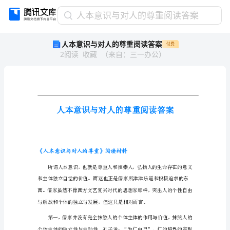
人
人本意识与对人的尊重阅读答案
本
人本意识与对人的尊重阅读答案
付费
意
2
阅读
收藏
（
来自
：
三一办公
）
识
与
对
人
的
尊
重