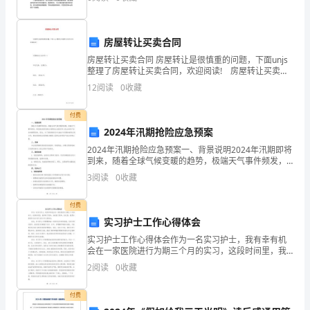
全检测中。本文将重点讨论连续油管无损检测技术的原
理、方法
扬
人
房屋转让买卖合同
房屋转让买卖合同 房屋转让是很慎重的问题，下面unjs
的
整理了房屋转让买卖合同，欢迎阅读! 房屋转让买卖合
同(一) 甲方夫妻：(出售方)： 姓名： 身份证号： 姓
12
阅读
0
收藏
生
命
付费
2024年汛期抢险应急预案
存
2024年汛期抢险应急预案一、背景说明2024年汛期即将
在
到来，随着全球气候变暖的趋势，极端天气事件频发，
特别是洪涝灾害成为影响社会稳定和人民生命财产安全
3
阅读
0
收藏
的重要因素。因此，为了提前做好应对2024年汛期
的
付费
意
实习护士工作心得体会
义
实习护士工作心得体会作为一名实习护士，我有幸有机
会在一家医院进行为期三个月的实习，这段时间里，我
和
学到了很多，也收获了很多。在这里，我想分享我作为
2
阅读
0
收藏
实习护士的工作心得体会。首先，实习护士工作需要具
主
备一定的
付费