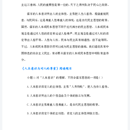
的
尊
重
主体的独立性和主动性的肯定。
阅
读
答
案
《人
本
意
识
与