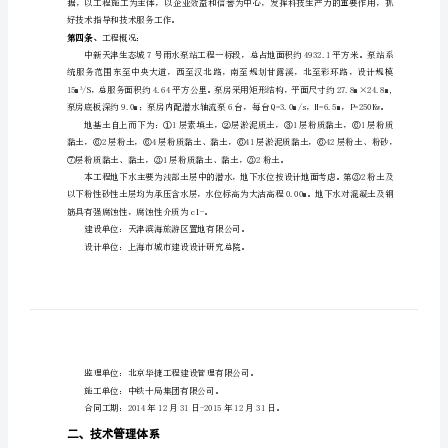
管
第一条、
理
体
系
第二条、
工程技术管理依据：
一、
（1）国家有关的工程建设法律、法规。
总
则
（3）施工合同。
第
（4）设计文件。
一
条、
第三条、
为
加
好技术指导和技术服务工作。
强
第四条、
工程概况：