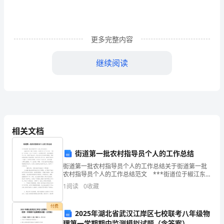
规
范
更多完整内容
化、
程
继续阅读
序
化、
施工单位：中铁十局集团有限公司。
标
准
相关文档
二、技术管理体系
化，
街道第一批农村指导员个人的工作总结
第一条、
根
街道第一批农村指导员个人的工作总结关于街道第一批
农村指导员个人的工作总结范文 ***街道位于椒江东南
第二条、
据
部，总面积23.8平方公里，下辖41个行政村，总人口
1
阅读
0
收藏
3.85万。全街道共有市、区派驻指导员13名
负责日常施工技术管理工作。
国
付费
第三条、
2025年湖北省武汉江岸区七校联考八年级物
家
理第一学期期中监测模拟试题（含答案）