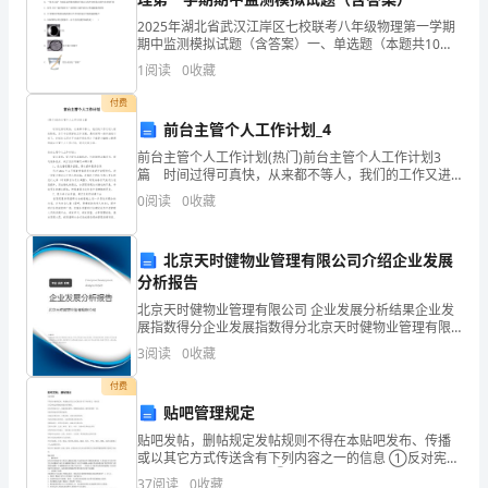
三、工程技术部及管理人员职责
和
2025年湖北省武汉江岸区七校联考八年级物理第一学期
期中监测模拟试题（含答案）一、单选题（本题共10小
交
题，每题3分，共30分）1、下列关于声现象的说法中错
1
阅读
0
收藏
误的是（ ）A．课堂上老师的讲课声是通过空气传
第一条、
工程技术部职责：
通
付费
前台主管个人工作计划_4
部
技术文件和资料进行管理。
前台主管个人工作计划(热门)前台主管个人工作计划3
篇 时间过得可真快，从来都不等人，我们的工作又进
及
入新的阶段，为了今后更好的工作发展，是时候写一份
0
阅读
0
收藏
详细的计划了。计划怎么写才不会流于形式呢？下面是
天
津
北京天时健物业管理有限公司介绍企业发展
分析报告
市
北京天时健物业管理有限公司 企业发展分析结果企业发
展指数得分企业发展指数得分北京天时健物业管理有限
现
公司综合得分说明：企业发展指数根据企业规模、企业
3
阅读
0
收藏
创新、企业风险、企业活力四个维度对企业发展情况进
行
行评
付费
在施工中根据实际情况进行优化。
施
贴吧管理规定
贴吧发帖，删帖规定发帖规则不得在本贴吧发布、传播
工
或以其它方式传送含有下列内容之一的信息 ①反对宪法
作规程，做好“四新“成果应用推广工作。
所确定的基本原则的。 ②危害国家安全，泄露国家秘
37
阅读
0
收藏