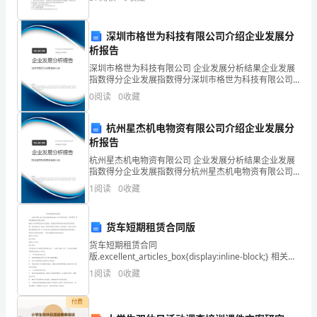
规
密，颠覆国家政权，破坏国家统一的。 ③损害国家荣
范、
作。
深圳市格世为科技有限公司介绍企业发展分
验
析报告
（9）负责施工日志的编写。
深圳市格世为科技有限公司 企业发展分析结果企业发展
收
指数得分企业发展指数得分深圳市格世为科技有限公司
综合得分说明：企业发展指数根据企业规模、企业创
标
0
阅读
0
收藏
新、企业风险、企业活力四个维度对企业发展情况进行
评价。
准，
杭州星杰机电物资有限公司介绍企业发展分
析报告
国
杭州星杰机电物资有限公司 企业发展分析结果企业发展
家
指数得分企业发展指数得分杭州星杰机电物资有限公司
综合得分说明：企业发展指数根据企业规模、企业创
1
阅读
0
收藏
有
新、企业风险、企业活力四个维度对企业发展情况进行
评价。
关
货车短期租赁合同版
法
货车短期租赁合同
版.excellent_articles_box{display:inline-block;} 相关推
律、
荐 货车短期租赁合同实用版随着人们法律观念的日益增
1
阅读
0
收藏
强，越来越多的场景和场合需要用
法
付费