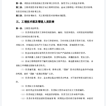
工
程
技
3
术
管
理，
使
工
程
筋具有强腐蚀性，腐蚀性介质为cl-。
技
建设单位：天
术
设计单位：上
工
作