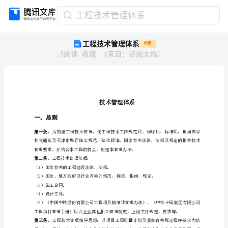
工
工程技术管理体系
程
工程技术管理体系
付费
技
3
阅读
收藏
（
来自
：
贤阅文档
）
术
管
理
体
系
技
术
一、总则