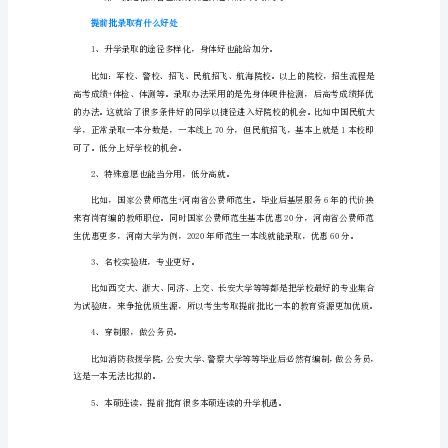
西
高
考
提
前
科院校;
批
志
科院校。
愿
填
填报提前批志愿的方法
报
的
时
间-