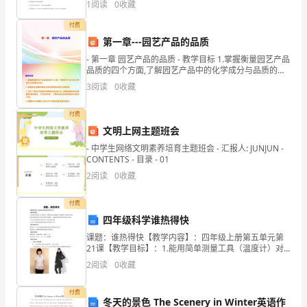
考
1
阅读
0
收藏
分，考试时间90分钟2、答卷前，考生务必用0
4、穿制服，做公务员。
提
付费
第一章---园艺产品的品质
前
- 第一章 园艺产品的品质 - 教学目标 1.掌握衡量园艺产品
这是一本无法比拟的。
批
品质的四个方面,了解园艺产品中的化学成分与品质的关
系； 2.明确商品质量的概念及采后影响品质的主要
3
阅读
0
收藏
填
报
付费
文明上网主题班会
志
- 中学生网络文明素养培育主题班会 - 汇报人: JUNJUN -
CONTENTS - 目录 - 01
愿
2
阅读
0
收藏
时
付费
间
四年级科学谁热得快
都
课题：谁热得快【教学内容】：四年级上册第五单元第
21课【教学目标】：1.能用简单测量工具（温度计）对
不
物体进行定量测量，采集数据，病作简单记录；能对物
2
阅读
0
收藏
体吸热能力的原因作假设性解释，并能根据假设作简单
的验
相
付费
冬天的景色 The Scenery in Winter英语作