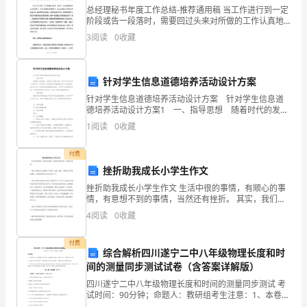
总经理秘书年度工作总结-推荐通用稿 当工作进行到一定
志
阶段或告一段落时，需要回过头来对所做的工作认真地
分析研究一下，肯定成绩，找出问题，归纳出经验教
3
阅读
0
收藏
愿
训，提高认识，明确方向，以便进一步做好工作，并
填
针对学生信息道德培养活动设计方案
可了。低分上好学校的机会。
报
针对学生信息道德培养活动设计方案 针对学生信息道
的
德培养活动设计方案1 一、指导思想 随着时代的发
2、特殊意愿也能当分用，低分高就。
展，科学技术日新月异，电子产品已走进了千家万户，
1
阅读
0
收藏
许多的小学生痴迷于网络游戏。针对这种现状。我们
时
付费
间
挫折助我成长小学生作文
每
挫折助我成长小学生作文 生活中很的事情，有顺心的事
情，有意想不到的事情，当然还有挫折。 其实，我们的
个
人生很精彩，有亲情，友情，爱情，当然必不可少的是
4
阅读
0
收藏
挫折。它们陪伴我们走过这完美的一生。 你
3、名校实验班，专业更好。
省
付费
综合解析四川遂宁二中八年级物理长度和时
份
间的测量同步测试试卷（含答案详解版）
高
四川遂宁二中八年级物理长度和时间的测量同步测试 考
试时间：90分钟；命题人：教研组考生注意：1、本卷分
第I卷（选择题）和第Ⅱ卷（非选择题）两部分，满分100