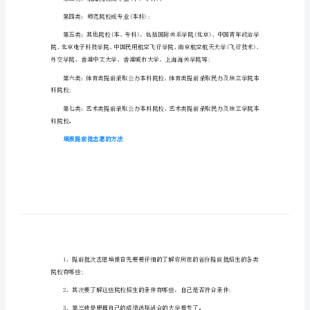
道高
报
的
2023陕西高考提前批志愿填报的时间
时
间
志愿填报时间需等待考试院公布。
得
提前批招生类型有哪些
道
高
考
第三类：航海院校或专业(本、专科);
2023
第四类：师范院校或专业(本科);
陕