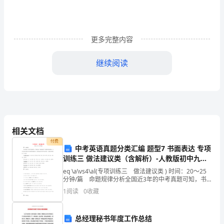
得
道
更多完整内容
高
考
继续阅读
2023
院校有哪些;
陕
西
相关文档
付费
高
中考英语真题分类汇编 题型7 书面表达 专项
训练三 做法建议类（含解析）-人教版初中九年
考
级全册英语试题
eq \a\vs4\al(专项训练三 做法建议类 ) 时间：20～25
提前批录取有什么好处
分钟/篇 命题规律分析全国近3年的中考真题可知，书
提
面表达对“做法建议类”的话题考查比重最大，几乎是各地
1
阅读
0
收藏
市命题人每年最青睐的选题方向
前
批
总经理秘书年度工作总结