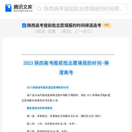
陕
陕西高考提前批志愿填报的时间得道高考
西
陕西高考提前批志愿填报的时间得道高考
付费
高
5
阅读
收藏
（
来自
：
三一办公
）
考
提
前
批
志
愿
填