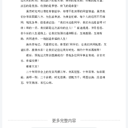
范
文
二
十
年
同
们美好的回忆。
学
会
的
发
言
稿
更多完整内容
范