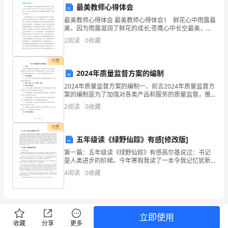
利
最美教师心得体会
用
最美教师心得体会 最美教师心得体会1 鲜花心中雨露最
美，因为雨露滋润了鲜花的成长;苍鹰心中长空最美，因
到
为长空成就了它的飞翔;鱼儿心中大海最美，因为大海给
2
阅读
0
收藏
予了它的生命。在我心中，魏老师最美，因为是她激
发
付费
言
2024年质量监督方案的编制
助，共同进步，一起创造幸
稿
2024年质量监督方案的编制一、前言2024年质量监督方
案的编制是为了加强对各类产品和服务的质量监督，推
动经济发展，保障消费者权益。本方案将在全面分析当
的
2
阅读
0
收藏
前形势和问题的基础上，制定全年的质量监督工作计划
场
付费
五年级读《绿野仙踪》有感[修改版]
合
第一篇：五年级读《绿野仙踪》有感高尔基说过：书记
乐、幸福安康！
越
是人类进步的阶梯。今年寒假我读了一本令我记忆犹新
的好书，名叫《绿野仙踪》，这本书把我引领进了美妙
谢谢大家！
4
阅读
0
收藏
来
而神奇的童话世界，使我感动的是善良纯真的主人公多
罗茜那坚
越
多，
立即使用
收藏
分享
更多
忘，学友情深，常忆心间。