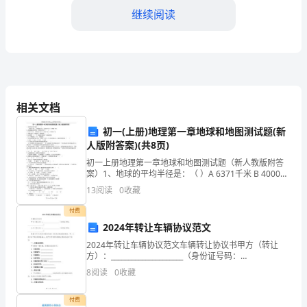
继续阅读
文
在
当
相关文档
今
初一(上册)地理第一章地球和地图测试题(新
社
人版附答案)(共8页)
会
初一上册地理第一章地球和地图测试题（新人教版附答
案）1、地球的平均半径是：（ ）A 6371千米 B 40000
生
千米 C 5460千米 D 7000千米2、赤道是最长的纬线，它
13
阅读
0
收藏
的周长约
活
付费
2024年转让车辆协议范文
中，
2024年转让车辆协议范文车辆转让协议书甲方（转让
能
方）：_____________________（身份证号码：
____________________）乙方（受让方）：_______________
8
阅读
0
收藏
够
付费