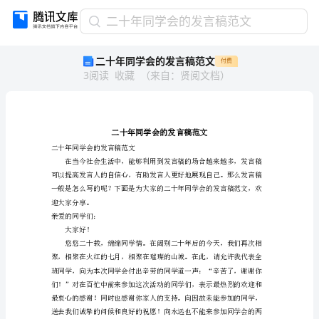
二
二十年同学会的发言稿范文
十
二十年同学会的发言稿范文
付费
年
3
阅读
收藏
（
来自
：
贤阅文档
）
同
学
会
的
发
言
二十年同学会的发言稿范文
稿