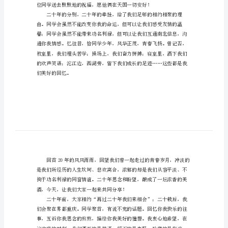
范
文
迎大家分享。
二
亲爱的同学们：
十
大家好！
年
同
学
会
的
发
言
稿