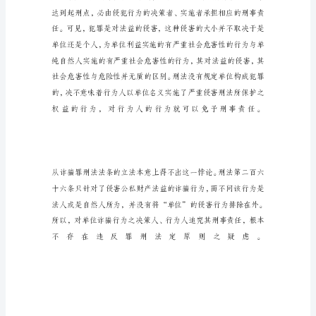
析
为
单
位
利
益
诈
骗
行
为
的
刑