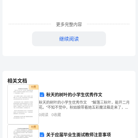
事
责
更多完整内容
任
分
继续阅读
析
为
单
位
相关文档
付费
利
秋天的树叶的小学生优秀作文
益
秋天的树叶的小学生优秀作文 “解落三秋叶，能开二月
花。”不知不觉中，秋姑娘带着她五彩魔法箱走来了，她
诈
轻轻地挥动手中的魔法棒，原本那大片大片翠绿的叶
0
阅读
0
收藏
子，立即变得姹紫嫣红、五彩缤纷。 前几天，我和
骗
付费
行
关于应届毕业生面试教师注意事项