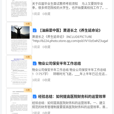
关于应届毕业生面试教师考前须知 马上又要到毕业
为
季，很多师范院校的大学生，也开始要离校找工作了。
一般来说只要自己在下面好好做过，笔试是有很大概率
1
阅读
0
收藏
的
通过的，那么就会成为没有工作经历的的一个难题。接
下来就
刑
付费
【油麻菜中医】萧道长之《养生延命论》
事
萧道长之《养生延命论》 INCLUDEPICTURE
"http://b224.photo.store.qq.com/psb?/V10zEwhZ3ugaRz
责
1
阅读
0
收藏
任
付费
分
物业公司保安半年工作总结
析
物业公司保安半年工作总结 物业公司保安半年工作总结
1（1757字） 转眼时光飞逝，____年上半年已过;在这半
刘
年中保安部在集团公司和物业公司各级领导的关怀指导
3
阅读
0
收藏
下，在同事和保安员工支持配合下，较圆满地
静
付费
我
经验总结：如何提高医院财务科的运营效率
经验总结：如何提高医院财务科的运营效率。一、建立
国
规范的财务管理制度要提高医院财务科的运营效率，首
先要建立起规范的财务管理制度。医院的财务管理制度
2
阅读
0
收藏