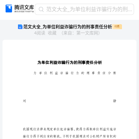
范
范文大全_为单位利益诈骗行为的刑事责任分析
文
范文大全_为单位利益诈骗行为的刑事责任分析
付费
大
4
阅读
收藏
（
来自
：
第一文库网
）
全
_
为
单
位
利
益