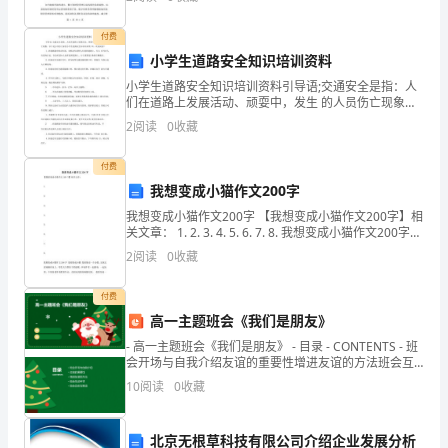
现
应该明确财务管理的步骤和流程，各项财务业务应该有
明确的规
行
付费
小学生道路安全知识培训资料
法
小学生道路安全知识培训资料引导语;交通安全是指：人
律
们在道路上发展活动、顽耍中，发生 的人员伤亡现象。
以下是分享给大家的小学生道路安全知识培训资 料，欢
2
阅读
0
收藏
未
迎阅读！.在道路划有机动车道、非机动车道和人行道的
规
付费
我想变成小猫作文200字
定
我想变成小猫作文200字 【我想变成小猫作文200字】相
关文章： 1. 2. 3. 4. 5. 6. 7. 8. 我想变成小猫作文200字
单
我想变成小猫 我想变成一只小猫，无忧无虑地躺在地
2
阅读
0
收藏
上，享受大自
位
付费
犯
高一主题班会《我们是朋友》
诈
- 高一主题班会《我们是朋友》 - 目录 - CONTENTS - 班
会开场与自我介绍友谊的重要性增进友谊的方法班会互
骗
动环节班
10
阅读
0
收藏
罪，
北京无根草科技有限公司介绍企业发展分析