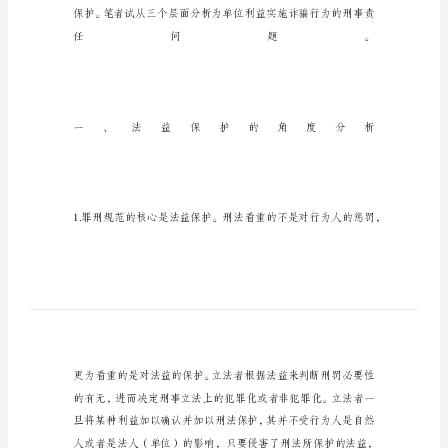
诈
骗
行
为
的
刑
事
责
任
分