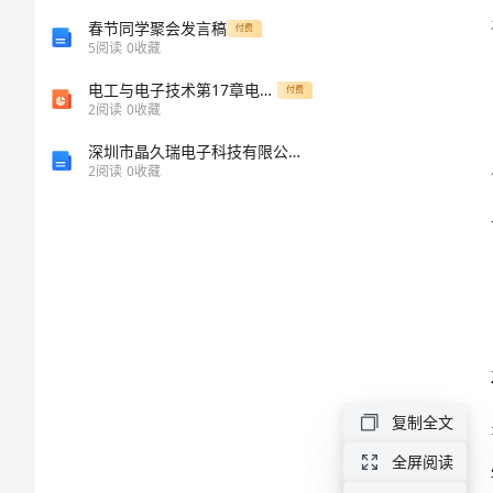
略
春节同学聚会发言稿
付费
5
阅读
0
收藏
及
议：
电工与电子技术第17章电子电路中的反馈课件
付费
2
阅读
0
收藏
效
深圳市晶久瑞电子科技有限公司介绍企业发展分析报告
2
阅读
0
收藏
果
对
比
学习。
数
学
双
复制全文
语
全屏阅读
教