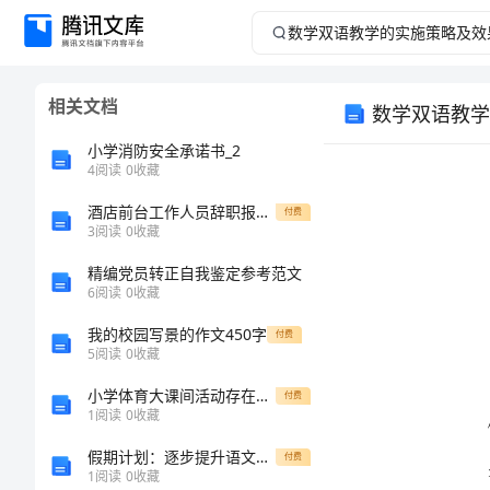
数
学
相关文档
数学双语教学
双
小学消防安全承诺书_2
语
4
阅读
0
收藏
酒店前台工作人员辞职报告范文
教
付费
3
阅读
0
收藏
学
精编党员转正自我鉴定参考范文
6
阅读
0
收藏
的
我的校园写景的作文450字
付费
5
阅读
0
收藏
实
小学体育大课间活动存在的问题与对策
付费
行探讨。
施
1
阅读
0
收藏
假期计划：逐步提升语文阅读水平
付费
策
1
阅读
0
收藏