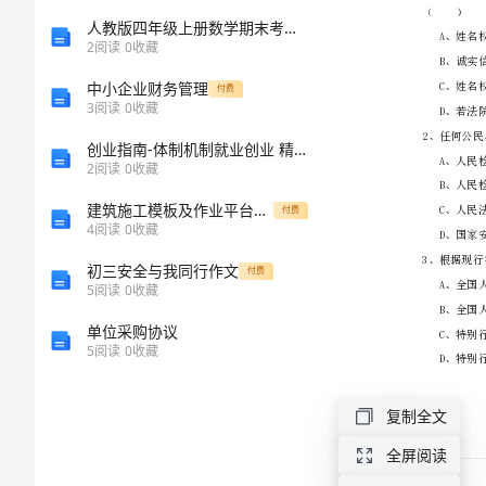
一）
人教版四年级上册数学期末考试试卷及参考答案【培优a卷】
2
阅读
0
收藏
过
中小企业财务管理
付费
3
阅读
0
收藏
关
创业指南-体制机制就业创业 精品
2
阅读
0
收藏
检
建筑施工模板及作业平台钢管支架构造安全技术规范
付费
测
4
阅读
0
收藏
初三安全与我同行作文
试
付费
5
阅读
0
收藏
卷
单位采购协议
5
阅读
0
收藏
B
复制全文
卷
全屏阅读
含