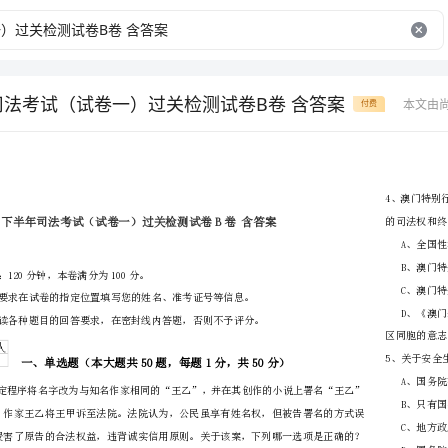
年司法考试（试卷一）过关检测试卷B卷 含答案
本文由
付费
省
（市区）
姓名
准考证号
………
密
……….………
…
考试须知：
封
………………
1、考试时间：120分钟，本卷满分为100分。
…
线
………………
…
内
……..………