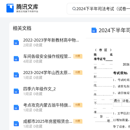
2024
下
相关文档
2024下半
半
2022-2023学年新教材高中物理 课时素养评价1 参考系 时间 质点 教科版必修第一册
年
2
阅读
0
收藏
司
车间各级安全操作规程管理制度范文
付费
4
阅读
0
收藏
法
2023-2024学年山西太原市育英中学数学七年级上册期中综合测评单元测评A卷（附答案详解）
付费
1
阅读
0
收藏
考
四季六年级作文_2
1
阅读
0
收藏
试
考点攻克内蒙古翁牛特旗乌丹第一中学物理八年级下册期末考试达标测试试卷（含答案详解）
付费
（试
1
阅读
0
收藏
成都市2025年房屋租赁合同备案格式
付费
卷
1
阅读
0
收藏