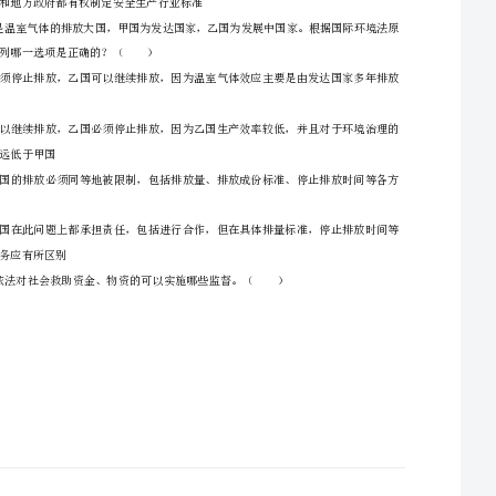
区同胞的意志
一、单选题（本大题共50题，每题1分，共50分）
1、王甲经法定程序将名字改为与知名作家相同的“王乙”，并在其创作的小说上署名“王乙”
以增加销量。作家王乙将王甲诉至法院。法院认为，公民虽享有姓名权，但被告署名的方式误
导了读者，侵害了原告的合法权益，违背诚实信用原则。关于该案，下列哪一选项是正确的？
积累造成的
D、若法院判决王甲承担赔偿责任，则体现了确定法与道德界限的“冒犯原则”
2、任何公民，非经（）决定，并由公安机关执行，不受逮捕。
措施和水平远远低于甲国
面