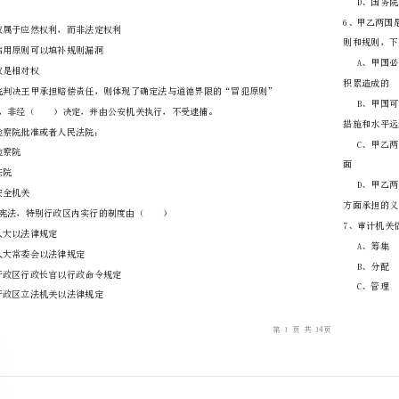
………
不
………………
…….
准
………………
答
…….
题
……………
（）
A、姓名权属于应然权利，而非法定权利
B、诚实信用原则可以填补规则漏洞
C、姓名权是相对权
A、人民检察院批准或者人民法院；
B、人民检察院
C、人民法院