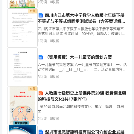
装
2
阅读
0
收藏
满
付费
四川内江市第六中学数学人教版七年级下册
着
不等式与不等式组同步测试试卷（含答案详解
版）
四川内江市第六中学数学人教版七年级下册不等式与不
自
等式组同步测试 考试时间：90分钟；命题人：教研组考
生注意：1、本卷分第I卷（选择题）和第Ⅱ卷（非选择
1
阅读
0
收藏
己，
中将千秋万代花果飘香!
题）两部分，满分100分，考试时间90分钟2、答卷
这
（实用模板）六一儿童节的策划方案
种
六一儿童节的策划方案 六一儿童节的策划方案1 一、活
动持续时间 __月__日-__月__日。 二、活动具体内容
人
(一)少儿绘画大赛！ 比赛时间：即日起至__月__日。
3
阅读
0
收藏
作品主题：迎接奥运。
正
付费
人教版七级历史上册课件第20课 魏晋南北朝
是
的科技与文化(共17张PPT)
那
- 第20课 魏晋南北朝的科技与文化 - 东汉 - 隋朝 - - 魏蜀
吴
种
2
阅读
0
收藏
最
深圳市徽派智能科技有限公司介绍企业发展