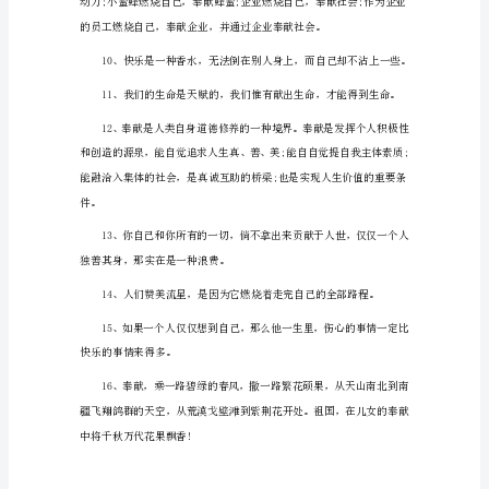
的
感
为所爱的人创造幸福。
言
一
句
话
1、
人的身上，他就等于一无所有。
燃
烧
自
己!
这
样，