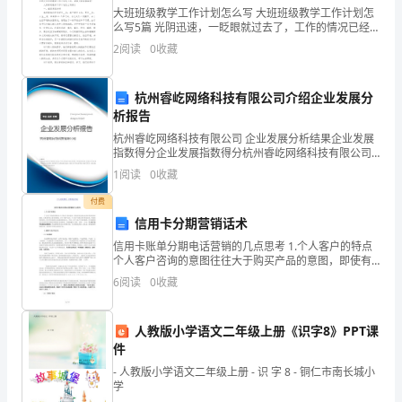
大班班级教学工作计划怎么写 大班班级教学工作计划怎
光
么写5篇 光阴迅速，一眨眼就过去了，工作的情况已经成
为过去，新的工作马上就要到来了，撰写一份计划，为
2
阅读
0
收藏
中
接下来的工作做准备吧!那我们该怎么
找
杭州睿屹网络科技有限公司介绍企业发展分
析报告
到
杭州睿屹网络科技有限公司 企业发展分析结果企业发展
你。
指数得分企业发展指数得分杭州睿屹网络科技有限公司
综合得分说明：企业发展指数根据企业规模、企业创
件。
1
阅读
0
收藏
2、
新、企业风险、企业活力四个维度对企业发展情况进行
评价。
付费
自
信用卡分期营销话术
己
信用卡账单分期电话营销的几点思考 1.个人客户的特点
个人客户咨询的意图往往大于购买产品的意图，即使有
独善其身，那实在是一种浪费。
脑
购买意向也容易受其他因素影响，尤其易受他人意见的
6
阅读
0
收藏
影响。在不了解产品时，个人客户可能会多
子
人教版小学语文二年级上册《识字8》PPT课
里
件
只
- 人教版小学语文二年级上册 - 识 字 8 - 铜仁市南长城小
学
快乐的事情来得多。