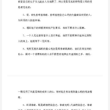
关
无私奉献的感言一句话
奉
献
的
感
言
80
句
无
私
奉
献
是最无私的。