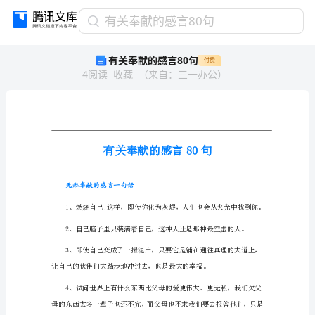
有
有关奉献的感言80句
关
有关奉献的感言80句
付费
奉
4
阅读
收藏
（
来自
：
三一办公
）
献
的
感
言
80
句
有