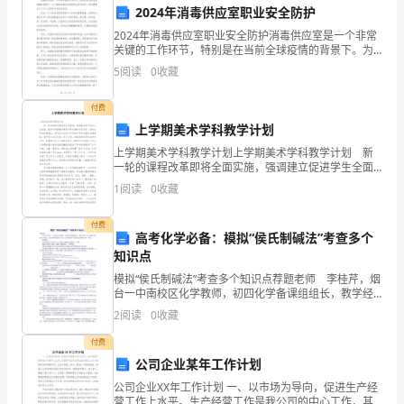
和发展空间。
要
2024年消毒供应室职业安全防护
2024年消毒供应室职业安全防护消毒供应室是一个非常
的
关键的工作环节，特别是在当前全球疫情的背景下。为
了确保消毒供应室的职业安全防护，我们需要从以下几
5
阅读
0
收藏
一
个方面进行考虑和改进。首先，个人防护装备是保障个
人安
员，
付费
上学期美术学科教学计划
他
上学期美术学科教学计划上学期美术学科教学计划 新
一轮的课程改革即将全面实施，强调建立促进学生全面
们
和指导。
发展，教师不断提高和课程不断发展的评价体系，在综
1
阅读
0
收藏
合评价的基础上，更关注学生的个体的进步和多方面的
承
发展
付费
担
高考化学必备：模拟“侯氏制碱法”考查多个
知识点
着
模拟“侯氏制碱法”考查多个知识点荐题老师 李桂芹，烟
台一中南校区化学教师，初四化学备课组组长，教学经
教
验丰富。获烟台市优质课一等奖、山东省学科优质课二
2
阅读
0
收藏
等奖，多次辅导学生参加化学奥赛获全国一等奖。 推
育
付费
管
公司企业某年工作计划
公司企业XX年工作计划 一、以市场为导向，促进生产经
理、
营工作上水平。生产经营工作是我公司的中心工作，其