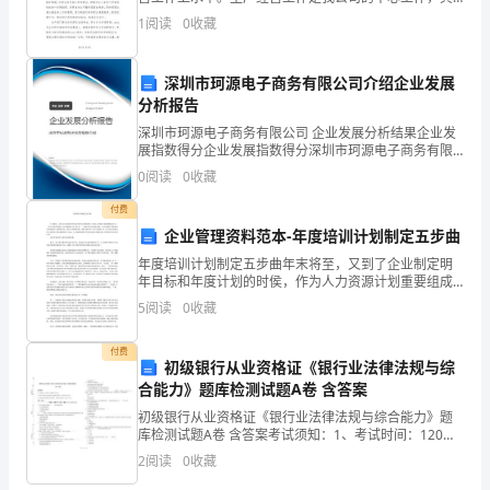
他各项工作必须以此为核心，充分发挥促进和保障作
学
1
阅读
0
收藏
用。在生产经营工作中，要进一步转变观念，客观认识
生
深圳市珂源电子商务有限公司介绍企业发展
指
第2页共
分析报告
深圳市珂源电子商务有限公司 企业发展分析结果企业发
导、
展指数得分企业发展指数得分深圳市珂源电子商务有限
公司综合得分说明：企业发展指数根据企业规模、企业
心
0
阅读
0
收藏
创新、企业风险、企业活力四个维度对企业发展情况进
行评
理
付费
企业管理资料范本-年度培训计划制定五步曲
辅
年度培训计划制定五步曲年末将至，又到了企业制定明
年目标和年度计划的时侯，作为人力资源计划重要组成
导
部 分一一培训计划自然成为人力资源部的工作重点之
5
阅读
0
收藏
一。为配合年度计划的实施，人力资源部 需要做出合理
等
的相关
付费
多
初级银行从业资格证《银行业法律法规与综
合能力》题库检测试题A卷 含答案
项
初级银行从业资格证《银行业法律法规与综合能力》题
库检测试题A卷 含答案考试须知：1、考试时间：120分
工
钟，本卷满分为100分。 2、请首先按要求在试卷的指定
2
阅读
0
收藏
位置填写您的姓名、准考证号等信息。 3、请仔
作。