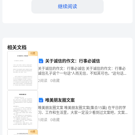
学
继续阅读
辅
导
员
是
相关文档
大
付费
关于诚信的作文：行事必诚信
学
关于诚信的作文：行事必诚信 关于诚信的作文：行事必
诚信孔子说个一句话“人而无信，不知其可也。”这句话足
教
以说明了诚信的重要性。因此，我们在日常生活中做任
2
阅读
0
收藏
何事都必须诚信。说到诚信，那么什么
的适应能力和自我调节能力。
育
中
唯美朋友圈文案
非
唯美朋友圈文案 唯美朋友圈文案(集合15篇) 在平日的学
习、工作和生活里，大家一定没少看到过文案吧，文案
常
用以记录学习、生活中有意义，特别是有纪念意义的事
1
阅读
0
收藏
情。那么什么样的文案才更具感染力呢
重
付费