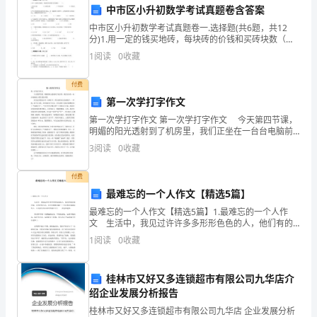
在
中市区小升初数学考试真题卷含答案
九
中市区小升初数学考试真题卷一.选择题(共6题，共12
分)1.用一定的钱买地砖，每块砖的价钱和买砖块数（
年
）。 A.成正比例 B.成反比例 C.不成比例 D.不
1
阅读
0
收藏
级
付费
的
第一次学打字作文
第一次学打字作文 第一次学打字作文 今天第四节课，
品
明媚的阳光透射到了机房里，我们正坐在一台台电脑前
上着信息技术课。 因为这次期末会考一分钟打字，所
德
3
阅读
0
收藏
以老师决定先练练手。一开始，我手足无措，来回询
表
付费
最难忘的一个人作文【精选5篇】
现、
最难忘的一个人作文【精选5篇】1.最难忘的一个人作
学
文 生活中，我见过许许多多形形色色的人，他们有的
活泼开朗，有的性格内向，还有的默默奉献……可让我印
1
阅读
0
收藏
象最深的人，还是我们四年级时的副班主任——黄曼琳
习
老
态
桂林市又好又多连锁超市有限公司九华店介
绍企业发展分析报告
度
桂林市又好又多连锁超市有限公司九华店 企业发展分析