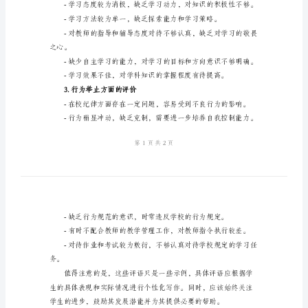
年
级
所帮助：
差
1.品德方面的评价
生
操
行
评
极作用。
语
很
高
兴
2.学习态度方面的评价
你
来