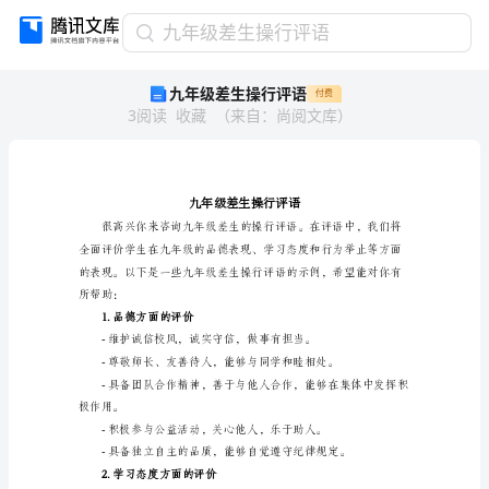
九
九年级差生操行评语
年
九年级差生操行评语
付费
级
3
阅读
收藏
（
来自
：
尚阅文库
）
差
生
操
行
评
语
九