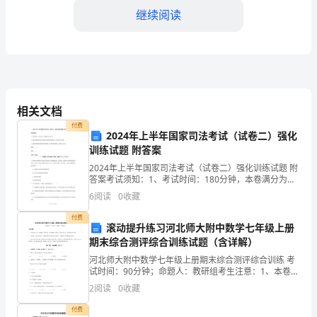
继续阅读
评
语
中，
我
相关文档
们
付费
2024年上半年国家司法考试（试卷二）强化
将
训练试题 附答案
务。
全
2024年上半年国家司法考试（试卷二）强化训练试题 附
答案考试须知：1、考试时间：180分钟，本卷满分为
150分。 2、请首先按要求在试卷的指定位置填写您的姓
面
6
阅读
0
收藏
名、准考证号等信息。 3、请仔细阅读各种题
评
付费
滚动提升练习河北师大附中数学七年级上册
期末综合测评综合训练试题（含详解）
价
河北师大附中数学七年级上册期末综合测评综合训练 考
学
试时间：90分钟；命题人：教研组考生注意：1、本卷分
第I卷（选择题）和第Ⅱ卷（非选择题）两部分，满分100
2
阅读
0
收藏
生
分，考试时间90分钟2、答卷前，考生务必用0
付费