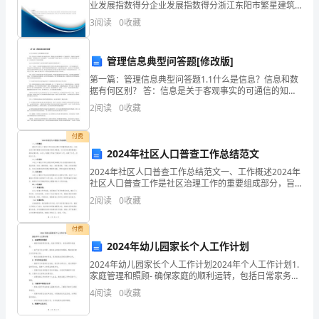
够
业发展指数得分企业发展指数得分浙江东阳市繁星建筑
劳务有限公司综合得分说明：企业发展指数根据企业规
在
3
阅读
0
收藏
模、企业创新、企业风险、企业活力四个维度对企业发
展情
过
管理信息典型问答题[修改版]
去
第一篇：管理信息典型问答题1.1什么是信息？信息和数
据有何区别？ 答：信息是关于客观事实的可通信的知
的
识。数据是记录客观事物的，可鉴别的符号。数据经过
2
阅读
0
收藏
处理仍然是数据。处理数据是为了更好地解释。只有经
半
过解
付费
年
2024年社区人口普查工作总结范文
里
2024年社区人口普查工作总结范文一、工作概述2024年
社区人口普查工作是社区治理工作的重要组成部分，旨
在全面了解和掌握社区居民的基本情况和数量，为社区
与
2
阅读
0
收藏
发展提供数据支持和决策参考。本次人口普查工作始于
大
付费
2024年幼儿园家长个人工作计划
家
2024年幼儿园家长个人工作计划2024年个人工作计划1.
一
家庭管理和照顾- 确保家庭的顺利运转，包括日常家务、
食物采购和准备等。- 给予孩子关注和爱，提供适当的陪
4
阅读
0
收藏
起
伴和照顾，帮助他们建立自信和独立性。