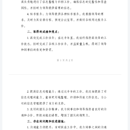
总
结
一、工作内容及完成情况：
2024
办
公
室
文
秘
半
年
工
作