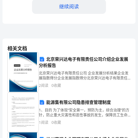
继续阅读
是
2024
年
加
相关文档
入
司的信息管理提供了有力的支持。
北京荣兴达电子有限责任公司介绍企业发展
贵
分析报告
单
北京荣兴达电子有限责任公司 企业发展分析结果企业发
展指数得分企业发展指数得分北京荣兴达电子有限责任
位
公司综合得分说明：企业发展指数根据企业规模、企业
2
阅读
0
收藏
创新、企业风险、企业活力四个维度对企业发展情况进
三、存在的问题和改进措施：
担
行评
能源集有限公司隐患排查管理制度
任
1、目的 为了体现“安全第一，预防为主，综合治理”的方
办
针，防止重大灾害性和恶性事故的发生，保障员工生命
财产安全，把一切隐患消灭于萌芽状态，建立新疆庆华
1
阅读
0
收藏
公
能源集团有限公司安全生产事故隐患排查治理长效
习，与同事们互动更加顺畅。
室