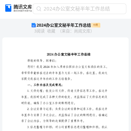
2024
2024办公室文秘半年工作总结
办
2024办公室文秘半年工作总结
付费
公
3
阅读
收藏
（
来自
：
尚阅文库
）
室
文
秘
半
年
工
尊敬的领导、同事们：
作