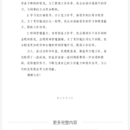
总
结
尊
敬
作。
的
二、取得的成绩和亮点：
领
导、
同
和同事们的肯定和赞赏。
事
们：
您
好！
更多完整内容
我