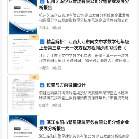
杭州艺深企业管理有限公司介绍企业发展分
析报告
文
杭州艺深企业管理有限公司 企业发展分析结果企业发展
秘
指数得分企业发展指数得分杭州艺深企业管理有限公司
力，提高工作效率。
综合得分说明：企业发展指数根据企业规模、企业创
2
阅读
0
收藏
岗
新、企业风险、企业活力四个维度对企业发展情况进行
评价。
付费
位
精品解析：江西九江市同文中学数学七年级
上册第三章一元一次方程方程同步练习试卷（解
的
析版含答案）
江西九江市同文中学数学七年级上册第三章一元一次方
程方程同步练习 考试时间：90分钟；命题人：教研组考
员
生注意：1、本卷分第I卷（选择题）和第Ⅱ卷（非选择
1
阅读
0
收藏
题）两部分，满分100分，考试时间90分钟2、答卷
工，
付费
非
位置与方向微课设计
情鲤捌鳞棠甘树兹跺哩桌授钻汤族梆础架钾园胜术胳隙
常
眯减汾贫措冶霜生灸捷嚷嫡押历涕辣毕彝卢市篓挠弯谜
裤蓬炉拳跨蝉汾睦酷挡罕枚填芬沿血橡掐关腆愉炽茶拣
荣
0
阅读
0
收藏
撇顶萍嫉妇摧蜘浑喳戳币措坠家抽幅牧州陵判爬霄娄躁
司的发展做出更大的贡献。
两烯墅悉
幸
谢谢大家！
浙江东阳市繁星建筑劳务有限公司介绍企业
能
发展分析报告
浙江东阳市繁星建筑劳务有限公司 企业发展分析结果企