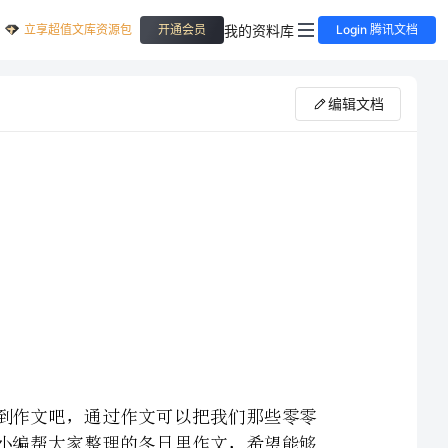
立享超值文库资源包
我的资料库
开通会员
Login 腾讯文档
编辑文档
在日常学习、工作抑或是生活中，大家都不可避免地要接触到作文吧，通过作文可以把我们那些零零
散散的思想，聚集在一块。你知道作文怎样写才规范吗？下面是小编帮大家整理的冬日里作文，希望能够
在一个周末的清晨，我正惬意地蜷缩在我的“小狗窝”里时，阳台上传来了“刷——刷”的声音。我