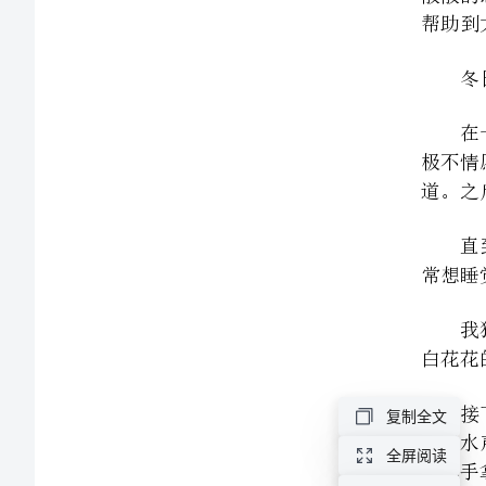
改
版]
第
一
篇：
冬
日
像永远也洗不完似的。
里
作
文
复制全文
冬
全屏阅读
日