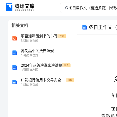
冬
日
相关文档
冬日里作文（
里
项目活动策划书的书写
付费
作
3
阅读
0
收藏
乳制品相关法律法规
文
1
阅读
0
收藏
（精
2024年超级演说家演讲稿
付费
3
阅读
0
收藏
选
冬日里作文篇
15
广发银行信用卡交易安全卫士注意事项
付费
1
阅读
0
收藏
多
帮助到大家。
篇）
冬日里作文
1
[修