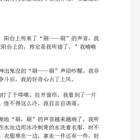
极不情愿地抬起头，看了一眼时间，才六点零五分！“不会有人在阳台上的，肯定是我听错了。”我喃喃
直到第二天，我又被这只有在早晨才出现的、挥之不去的、神出鬼没的“刷——刷”声给吵醒。我非
我猛地坐了起来。“今天怎么这么冷啊！”我抱怨道，边说边打了个哆嗦。拉开窗帘，我看到了一片
屋上都盖上了一层白皑皑的雪。怪不得这么冷，我自言自语道。
接下来，就要开始我的冒险了。我蹑手蹑脚地走向阳台，渐渐地“刷，刷”的声音越来越响了，我听
见了水声。我一个箭步冲上去，见到了无比感人的一幕：妈妈正在水池边用冰冷刺骨的水洗着衣服，时不
时把手拿到嘴边吐一口热气再搓一搓，但又马上伸入水中继续洗。衣服堆在一边，拿走一件还有一件，好
我呆在了那里，很想说话，但喉咙好像被一块巨大的石头堵住了似的，心里也像装了一片翻涌的大海，
波涛起伏。过了一会儿，妈妈洗好了衣服，正要走出阳台时，她看到了我，我们四目相对。此时妈妈的脸
那件事之后，我问妈妈，为什么衣服要用手洗，而不用洗衣机洗。妈妈回答我说，因为手洗的衣服比
洗衣机洗的衣服要来的舒服。多么感人啊！只为让我们穿着更加舒服，即使是在屋外寒风凛冽，还下着鹅