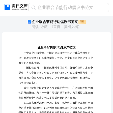
企
企业联合节能行动倡议书范文
业
企业联合节能行动倡议书范文
付费
联
4
阅读
收藏
（
来自
：
贤阅文档
）
合
节
能
行
动
倡
议