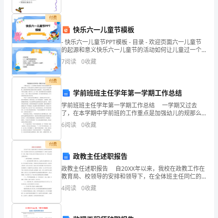
北
付费
京
快乐六一儿童节模板
举
- 快乐六一儿童节PPT模板 - 目录 - 欢迎页面六一儿童节
的起源和意义快乐六一儿童节的活动如何让儿童过一个
行。
快乐的六一儿童节六一儿童节的祝福语结束
7
阅读
0
收藏
会
付费
上，
学前班班主任学年第一学期工作总结
学前班班主任学年第一学期工作总结 一学期又过去
中
了，在本学期中学前班的工作重点是加强幼儿的规那么
意识，培养良好的学习习惯和学习态度,而让孩子有安康
企
6
阅读
0
收藏
的体魄，良好的性格特征是我们在保育方面的要点。回
忆这
联
付费
政教主任述职报告
百
政教主任述职报告 自20XX年以来，我校在政教工作在
家
教育局、校领导的安排和领导下，在全体班主任同仁的
大力支持和积极配合下，取得了长足的进步，在此，我
4
阅读
0
收藏
把三年来自己的工作情况向大家汇报一些，
会
员