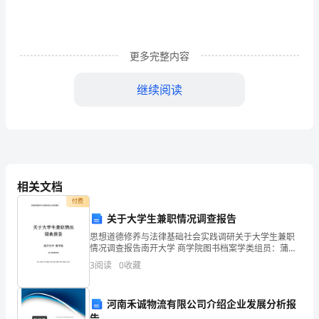
会、
中
国
更多完整内容
企
继续阅读
业
家
协
会
相关文档
主
付费
关于大学生兼职情况调查报告
办
思想道德修养与法律基础社会实践调研关于大学生兼职
的
情况调查报告南开大学 商学院图书档案学类组员：蒲锐
吴苏 高琬祯 高原 郝梦 黄靖然 蒋琳 阚鸿瑶 马金言卷首语
3
阅读
0
收藏
大学生做兼职工作是社会生活中普遍存在的现
“建
立
河南禾诚物流有限公司介绍企业发展分析报
告