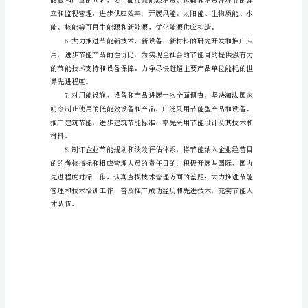
建
议
书
范
恒，常抓不懈。
文
由
中
国
节能。
企
业
结
合