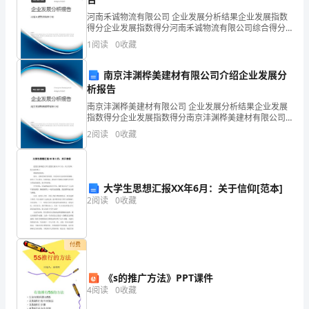
节
河南禾诚物流有限公司 企业发展分析结果企业发展指数
约
得分企业发展指数得分河南禾诚物流有限公司综合得分
说明：企业发展指数根据企业规模、企业创新、企业风
1
阅读
0
收藏
界先进程度。
险、企业活力四个维度对企业发展情况进行评价。该企
型
业的
南京沣渊桦美建材有限公司介绍企业发展分
企
析报告
业”
南京沣渊桦美建材有限公司 企业发展分析结果企业发展
指数得分企业发展指数得分南京沣渊桦美建材有限公司
高
综合得分说明：企业发展指数根据企业规模、企业创
2
阅读
0
收藏
新、企业风险、企业活力四个维度对企业发展情况进行
层
材料。
评价。
座
大学生思想汇报XX年6月：关于信仰[范本]
谈
2
阅读
0
收藏
会
日
付费
前
才队伍。
《s的推广方法》PPT课件
4
阅读
0
收藏
在