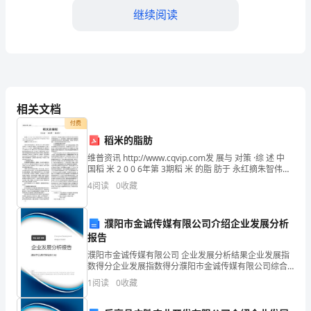
继续阅读
强
小
学
教
组批准后执行。
相关文档
师
付费
的
稻米的脂肪
形式、培训时间、培训费用等。
维普资讯 http://www.cqvip.com发 展与 对策 ·综 述 中
培
国稻 米 2 0 0 6年第 3期稻 米 的脂 肪于 永红摘朱智伟要
第三章培训活动
：本 文 综述 了稻 米 中脂 肪 的 种 类及
4
阅读
0
收藏
训
管
濮阳市金诚传媒有限公司介绍企业发展分析
理，
报告
濮阳市金诚传媒有限公司 企业发展分析结果企业发展指
提
数得分企业发展指数得分濮阳市金诚传媒有限公司综合
得分说明：企业发展指数根据企业规模、企业创新、企
1
阅读
0
收藏
高
业风险、企业活力四个维度对企业发展情况进行评价。
该企