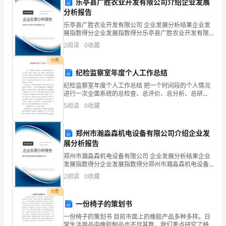
教
乐亭县广胜农业开发有限公司介绍企业发展
分析报告
师
求，确保培训的有效性和实效性。
乐亭县广胜农业开发有限公司 企业发展分析结果企业发
展指数得分企业发展指数得分乐亭县广胜农业开发有限
的
第四章培训管理
公司综合得分说明：企业发展指数根据企业规模、企业
2
阅读
0
收藏
创新、企业风险、企业活力四个维度对企业发展情况进
教
行评
付费
育
纪检监察室年度个人工作总结
纪检监察室年度个人工作总结 把一个时间段的个人情况
教
进行一次全面系统的总检查、总评价、总分析、总研
究，分析成绩、不足、经验等。总结是应用写作的一
学
5
阅读
0
收藏
种，是对已经做过的工作进行理性的思考。总结与计划
是相
能
郑州市瀚淼森机电设备有限公司介绍企业发
织培训活动、评估培训效果等。
力
展分析报告
郑州市瀚淼森机电设备有限公司 企业发展分析结果企业
和
发展指数得分企业发展指数得分郑州市瀚淼森机电设备
有限公司综合得分说明：企业发展指数根据企业规模、
素
培训效果的评价等工作。
2
阅读
0
收藏
企业创新、企业风险、企业活力四个维度对企业发展情
况进
质，
付费
一份椅子的策划书
制
一份椅子的策划书 目前市面上的橡胶产品多种多样。日
常生活用品中橡胶制品也不尽其数，我们重点研究了椅