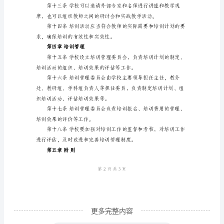
范
顺利进行。
文
第
一
第二章培训计划
章
总
则
第
一
条
为
了
更多完整内容
加