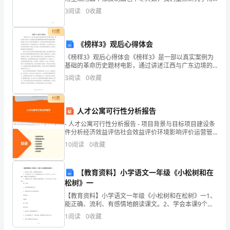
定
子腿橡胶垫的设计与生产。为了减小椅子腿对地面的磨
第五章附则
3
阅读
0
收藏
损，增大椅子在工作时的稳固性，为了改善塑料垫脚硬
本
性大，
付费
制
《榜样3》观后心得体会
度。
《榜样3》观后心得体会《榜样3》是一部以真实案例为
基础的革命历史题材电影，通过讲述江西与广东边境的
第
扎根红旗渠建设时期的革命英雄彭德怀的故事，展示了
3
阅读
0
收藏
他坚定的理想信念、勇往直前的革命精神和顾全大局的
责任担
二
付费
条
人才公寓可行性分析报告
- 人才公寓可行性分析报告 - 项目背景与目标项目建设条
本
件分析经济效益评估社会效益评价环境影响评价运营管
理模式设计总结与建议 - 目录
10
阅读
0
收藏
制
度
【教育资料】小学语文一年级《小松树和在
适
松树》一
【教育资料】小学语文一年级《小松树和在松树》一1、
用
能正确、流利、有感情地朗读课文。2、学会本课9个生
字，两条绿线内的6个字只识不写。认识1个偏旁。理解
1
阅读
0
收藏
于
由生字组成的词语。3、理解课文内容，懂得做人要谦虚