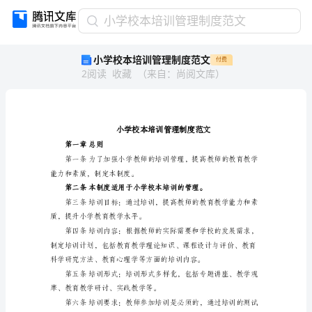
小
小学校本培训管理制度范文
学
小学校本培训管理制度范文
付费
校
2
阅读
收藏
（
来自
：
尚阅文库
）
本
培
训
管
理
制
第一章总则
度