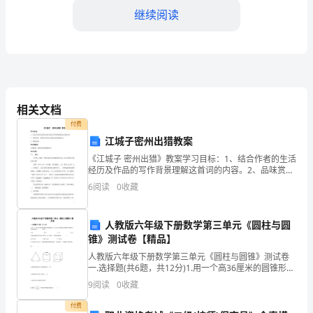
继续阅读
新
型
冠
状
相关文档
病
付费
三千元，徐小迪一千元。
毒
江城子密州出猎教案
《江城子 密州出猎》教案学习目标：1、结合作者的生活
感
经历及作品的写作背景理解这首词的内容。2、品味赏
析，体味作者在词中表现出来的豪情壮志。3、熟读成
6
阅读
0
收藏
染
诵。学习重难点：品味赏析，体味作者的豪情壮志。学
习
肺
人教版六年级下册数学第三单元《圆柱与圆
炎
锥》测试卷【精品】
人教版六年级下册数学第三单元《圆柱与圆锥》测试卷
疫
一.选择题(共6题，共12分)1.用一个高36厘米的圆锥形容
器盛满水，倒入和它等底等高的圆柱形容器中，水的高
9
阅读
0
收藏
情
度是（ ）厘米。A.36
付费