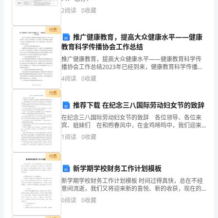
子
2
阅读
0
收藏
坚
付费
决
推广健康教育，提高大众健康水平——健康
教育科学传播协会工作总结
贯
推广健康教育，提高大众健康水平——健康教育科学传
播协会工作总结2023年已经到来，健康教育科学传播协
彻
会在过去的一年里，通过不懈努力，取得了许多重要成
4
阅读
0
收藏
果。在全国各地，我们积极推广健康教育，促进了大众
落
的健
付费
实
推荐下载 在纪念三八国际劳动妇女节的致辞
在纪念三八国际劳动妇女节的致辞 各位领导、各位来
市
宾、姐妹们 在和煦春风中，在金鸡啼鸣中，我们迎来
了全世界劳动妇女团结战斗的节日——三八国际劳动妇
1
阅读
0
收藏
委
女节，在这个喜庆的日子里，我谨代表××区妇女联合会
市
付费
新学期学校财务工作计划模板
政
新学期学校财务工作计划模板 时间过得真快，总在不经
府
意间流逝，我们又将迎来新的喜悦、新的收获，现在的
你想必不是在做计划，就是在准备做计划吧。那么你真
0
阅读
0
收藏
正懂得怎么制定计划吗?以下小编在这给大家整理了一
和