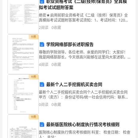
防
职业资格考试《二级(技师)保育员》全真模
拟考试试题附答案
控
绝密★启用前职业资格考试《二级（技师）保育员》全
真模拟考试试题附答案考试须知：1、考试时间：120分
工
钟，本卷满分为100分。2、请首先按要求在试卷的指定
2
阅读
0
收藏
位置填写您的姓名、准考证号和所在单位的名称。3、
作
付费
情
学院网络部部长述职报告
尊敬的学院领导、各位老师、亲爱的同学们：大家好！
况
我是网络部部长，今天很高兴能够在这里向大家述职。
我想总结一下我们网络部过去一年的工作：一、设备维
汇
4
阅读
0
收藏
护和更新作为网络部的负责人，我们一直密切关注学院
网络设备
报
付费
最新个人二手挖掘机买卖合同
xx
最新个人二手挖掘机买卖合同个人二手挖掘机买卖合同
村
甲方（卖方）：身份证号码/统一社会信用代码：联系地
址:电话号码:乙方（买方）：身份证号码/统一社会信用代
0
阅读
0
收藏
两
码：联系地址:电话号码:根据《中华人民共和国合同
委
付费
最新版医院核心制度执行情况考核细则
班
医院核心制度执行情况考核细则 科室： 检查日期： 检查
人： 总分：