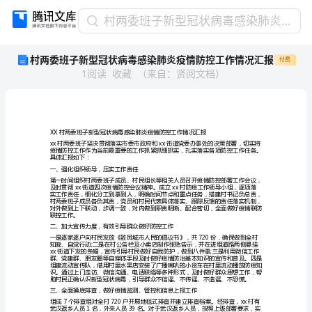
村
村两委班子新型冠状病毒感染肺炎疫情防控工作情况汇报
两
村两委班子新型冠状病毒感染肺炎疫情防控工作情况汇报
付费
委
1
阅读
收藏
（
来自
：
贤阅文档
）
班
子
新
型
冠
状
具体汇报如下：
病