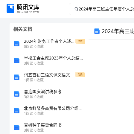
2024
年
相关文档
2024年高
高
2024年财务工作者个人述职报告
付费
三
0
阅读
0
收藏
班
学校工会主席2023年个人总结（多篇）
3
阅读
0
收藏
主
词五首初三语文课文语文教案
付费
1
阅读
0
收藏
任
喜迎国庆演讲稿参考
3
阅读
0
收藏
年
北京鲜隆多商贸有限公司介绍企业发展分析报告
度
1
阅读
0
收藏
杏树种子买卖合同书
个
3
阅读
0
收藏