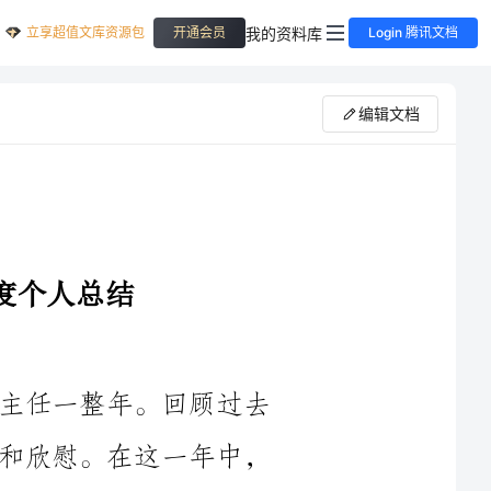
立享超值文库资源包
我的资料库
开通会员
Login 腾讯文档
编辑文档
时光荏苒，转眼间，我已担任高三班主任一整年。回顾过去
的一年，我深感任重而道远，也深感自豪和欣慰。在这一年中，
我与学生们相互成长、相互理解，共同努力，取得了一些阶段性
的成绩和进步。在此，我将对过去一年的工作进行总结和反思，