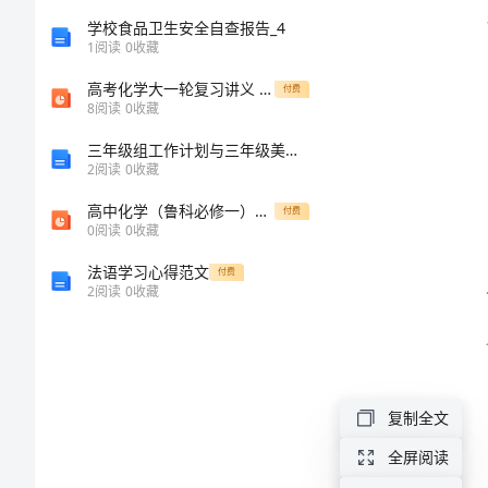
人
学校食品卫生安全自查报告_4
1
阅读
0
收藏
总
高考化学大一轮复习讲义 第二章 第5讲 氧化还原反应的计算及方程式的配平课件
付费
8
阅读
0
收藏
结
三年级组工作计划与三年级美术教师工作计划汇编
2024
2
阅读
0
收藏
年
高中化学（鲁科必修一）同步课件：第4章 第2节 第1课时 铝与铝合金
付费
0
阅读
0
收藏
高
法语学习心得范文
付费
三
2
阅读
0
收藏
班
主
任
复制全文
年
全屏阅读
度