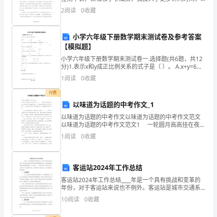
甲方（用人单位）：__________
也因此收获了更为丰富的经验。我所接触的环境和人群
议
2
阅读
0
收藏
更为广泛，这样的经历不仅锻炼了我处理问题的能力，
地址：__________
书
也拓
合
小学六年级下册数学期末测试卷及参考答案
同
【模拟题】
编
小学六年级下册数学期末测试卷一.选择题(共6题，共12
分)1.表示x和y成正比例关系的式子是（ ）。 A.x+y=6
号：
B.x-y=8 C.y=5x
1
阅读
0
收藏
__________
甲
付费
方
以味道为话题的中考作文_1
（用
以味道为话题的中考作文以味道为话题的中考作文范文
以味道为话题的中考作文范文1 一轮圆月高高挂在夜空
人
中，皎洁的月光撒在校道上，平日喧闹的校道在月光的
1
阅读
0
收藏
单
“安抚”下，变得如此宁静。晚风轻轻吹过，思绪随风
位）：
__________
客运站2024年工作总结
地
客运站2024年工作总结____年是一个具有挑战和变革的
址：
年份，对于客运站来说也不例外。客运站是城市交通系
__________
统中的重要组成部分，承担着运输和服务乘客的重要职
10
阅读
0
收藏
责。本文将对____年客运站的工作进行总结，主要
联