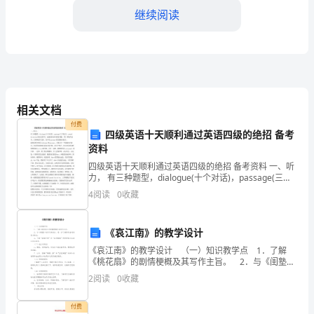
继续阅读
__________
地
址：
等。
__________
第五条合同解除和终止
相关文档
联
付费
四级英语十天顺利通过英语四级的绝招 备考
系
资料
同。
电
四级英语十天顺利通过英语四级的绝招 备考资料 一、听
力， 有三种题型，dialogue(十个对话)，passage(三个
话：
短文)，pound dictation(复合式听写，也就是传说中的段
乙方相应的经济补偿。
4
阅读
0
收藏
子题)，第一
__________
第六条保密条款
《哀江南》的教学设计
联
密和内部信息。
《哀江南》的教学设计 （一）知识教学点 1．了解
系
《桃花扇》的剧情梗概及其写作主旨。 2．与《闺塾》
的学习相结合，进一步了解传奇曲词的艺术特点。 3．
2
阅读
0
收藏
人：
了解“寓情于景”和“直抒胸臆”两种抒情
第七条争议解决
__________
付费