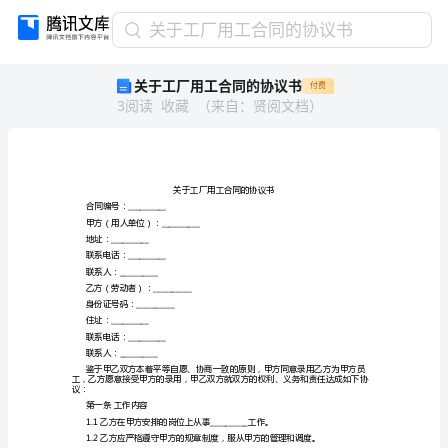
关
关于工厂用工合同的协议书
于
关于工厂用工合同的协议书
付费
工
3
阅读
收藏
（
来自
：
贤阅文档
）
厂
用
工
合
同
的
合同编号：__________
甲方（用人单位）：__________
协