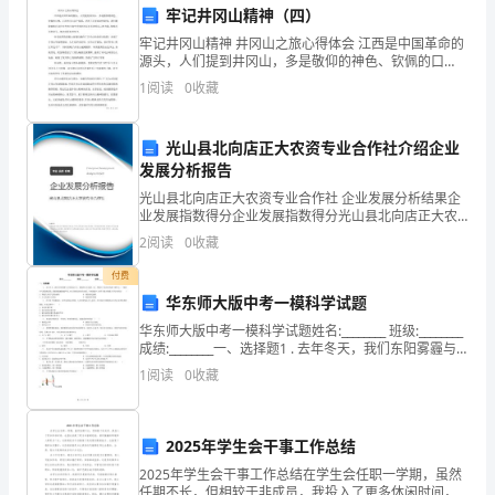
牢记井冈山精神（四）
的，可以向甲方所在地的
乙
牢记井冈山精神 井冈山之旅心得体会 江西是中国革命的
第八条其他约定
源头，人们提到井冈山，多是敬仰的神色、钦佩的口
方
吻，正是井冈山这个摇篮，孕育了后来成功的希望，我
8.1
1
阅读
0
收藏
们期盼能够在这片红色的土地中寻找到当年红
（劳
动
光山县北向店正大农资专业合作社介绍企业
发展分析报告
者）：
甲方（用人单位）：__________
光山县北向店正大农资专业合作社 企业发展分析结果企
____
业发展指数得分企业发展指数得分光山县北向店正大农
乙方（劳动者）：__________
资专业合作社综合得分说明：企业发展指数根据企业规
2
阅读
0
收藏
模、企业创新、企业风险、企业活力四个维度对企业发
关
签订日期：__________
展情
付费
于
甲方规章制度
1.
华东师大版中考一模科学试题
工
乙方个人简历
2.
华东师大版中考一模科学试题姓名:________ 班级:________
厂
成绩:________一、选择题1 . 去年冬天，我们东阳雾霾与
社会保险缴费明细
用
3.
尘埃混杂齐飞，路面和天空灰蒙一色，雾霾
1
阅读
0
收藏
工
乙方保密协议
4.
合
5.
同
2025年学生会干事工作总结
合同编号：__________
的
2025年学生会干事工作总结在学生会任职一学期，虽然
协
任期不长，但相较于非成员，我投入了更多休闲时间，