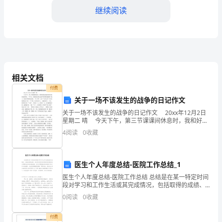
匆
继续阅读
流
转，
转
眼
相关文档
付费
间
关于一场不该发生的战争的日记作文
又
关于一场不该发生的战争的日记作文 20xx年12月2日
星期二 晴 今天下午，第三节课课间休息时，我和好朋
到
友孙超在教室外面的走廊里玩，一不小心，把迎面走来
4
阅读
0
收藏
的王鑫手里的喝水瓶撞到了地上。我急忙帮
了
____
二、成功之处
医生个人年度总结-医院工作总结_1
年
医生个人年度总结-医院工作总结 总结是在某一特定时间
段对学习和工作生活或其完成情况，包括取得的成绩、
的
存在的问题及得到的经验和教训加以回顾和分析的书面
0
阅读
0
收藏
材料，它可以帮助我们有寻找学习和工作中的规律，
年
付费