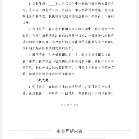
____
进。
年
2.工作成绩
个
人
年
终
工
作
总
结
时
间
匆
更多完整内容