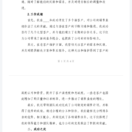
典
个
人
年
的展望与改进方向。
终
一、工作总结
工
1.工作内容
作
总
结
2024
经
典