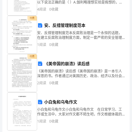
以下说法正确的是（ ）A.伽利略理想实验是假想的，是
了
没有科学依据的B. 伽利略理想实验是在可靠的事实的基
4
阅读
0
收藏
础上进行的抽象思维而创造出来的一种科
许
付费
安、反措管理制度范本
多
安、反措管理制度范本反腐败治理是一个永恒的话题，
困
在建立反腐败治理制度方面，制定一套严密的安全管理
制度非常重要。下面是一个反腐败治理管理制度的范本
1
阅读
0
收藏
扰
供参考（____字）：第一章 总则第一条 为了加强反腐败
与
付费
《美帝国的崩溃》读后感
挑
《美帝国的崩溃》读后感《美帝国的崩溃》是一本引人
深思的书。作者通过对美国历史、政治、经济以及社会
战，
等方面的深入研究，提出了一个令人震惊的论点：美国
2
阅读
0
收藏
帝国正在走向崩溃。在书中，作者非常详细地分析了美
同
国帝国的
时
小白兔和乌龟作文
也
小白兔和乌龟作文小白兔和乌龟作文 在日常学习、工
作或生活中，大家对作文都不陌生吧，作文根据体裁的
收
不同可以分为记叙文、说明文、应用文、议论文。作文
1
阅读
0
收藏
的注意事项有许多，你确定会写吗？以下是小编为大家
收
获