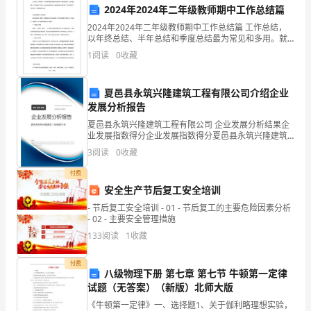
底。
2024年2024年二年级教师期中工作总结篇
成绩。
2024年2024年二年级教师期中工作总结篇 工作总结，
回
以年终总结、半年总结和季度总结最为常见和多用。就
其内容而言，工作总结就是把一个时间段的工作进行一
1
阅读
0
收藏
顾
次全面系统的总检查，下面就是我给大家带来的
这
夏邑县永筑兴隆建筑工程有限公司介绍企业
一
发展分析报告
夏邑县永筑兴隆建筑工程有限公司 企业发展分析结果企
年，
成员建立起互信和共
业发展指数得分企业发展指数得分夏邑县永筑兴隆建筑
工程有限公司综合得分说明：企业发展指数根据企业规
3
阅读
0
收藏
我
模、企业创新、企业风险、企业活力四个维度对企业发
展情
付费
在
安全生产节后复工安全培训
工
- 节后复工安全培训 - 01 - 节后复工的主要危险因素分析
- 02 - 主要安全管理措施
作
133
阅读
1
收藏
中
付费
三、不足之处
八级物理下册 第七章 第七节 牛顿第一定律
经
试题（无答案）（新版）北师大版
历
《牛顿第一定律》一、选择题1、关于伽利略理想实验，