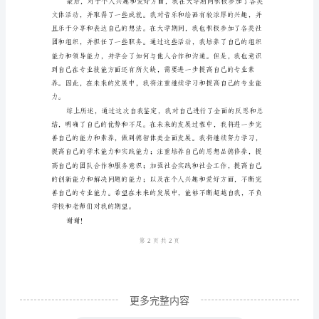
结
标
准
模
板
（1500
字）
尊
识。
敬
的
学
校
领
更多完整内容