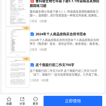
鲁科版生物七年级下册5.1.1传染病及其预防
生，
跟踪练习题
在
鲁科版生物七年级下册 5.1.1--传染病及其预防跟踪练习
题一、选择题1. 流行性感冒是一种常见传染病, 如果抵抗
此
力弱的人与流感患者有近距离的接触, 流感病毒就会通过
1
阅读
0
收藏
飞沫或空气进入前者的体内。在这一过
向
付费
2024年个人商品房购买合同书范本
学
力。
2024年个人商品房购买合同书范本个人商品房购买合同
校
甲方（购房者）姓名：身份证号码：联系地址：联系电
话：乙方（房地产开发商）名称：注册地址：联系电
2
阅读
0
收藏
领
话：一、房屋基本情况1. 房屋坐落：2. 房屋建筑面积
导
付费
这个我能行初二作文750字
和
这个我能行初二作文750字 这个我能行初二作文750字
“这个，我能行！”这句话常常挂在嘴边，几乎成了我们
老
的口头禅。真的，不管在学习还是生活中，遇到困难我
12
阅读
0
收藏
们总是对自己说：“我能行！”于是便有了抗争
师
们
立即使用
致
收藏
分享
更多
学校和老师们对我的期望。