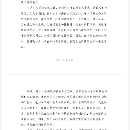
准
模
板
大
学
生
自
我
鉴
定
总
决问题的能力。