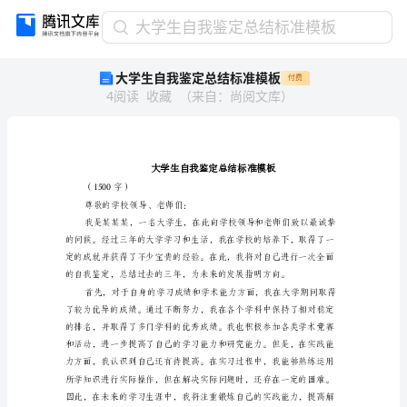
大
大学生自我鉴定总结标准模板
学
大学生自我鉴定总结标准模板
付费
生
4
阅读
收藏
（
来自
：
尚阅文库
）
自
我
鉴
定
总
结
（1500字）
尊敬的学校领导、老师们：
标