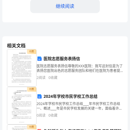
导、
继续阅读
老
师
们：
我
相关文档
是
付费
医院志愿服务表扬信
某
医院志愿服务表扬信尊敬的XXX医院：我写这封信是为了
表扬您医院出色的志愿服务团队和他们在医院为患者提
某
供的服务。我是某天在您医院接受治疗的一名患者，亲
2
阅读
0
收藏
身经历了志愿者的温暖和关怀，深深感受到您医院对于
某，
患者
付费
识，提高解决问题的能力。
一
2024年学校市民学校工作总结
名
2024年学校市民学校工作总结____年市民学校工作总结
一、概述____年是市民学校发展的关键一年，面临着许多
大
新的挑战和机遇。在市民学校全体教职员工的共同努力
0
阅读
0
收藏
下，我们克服了各种困难，取得了一系列重要的
学
付费