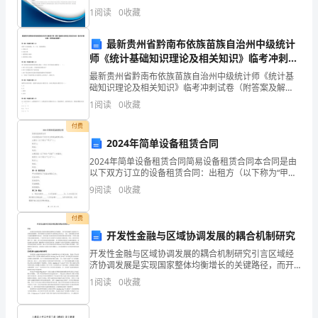
得分说明：企业发展指数根据企业规模、企业创新、企
素
1
阅读
0
收藏
业风险、企业活力四个维度对企业发展情况进行评价。
该企
质》
最新贵州省黔南布依族苗族自治州中级统计
师《统计基础知识理论及相关知识》临考冲刺试
过
卷（附答案及解析）
最新贵州省黔南布依族苗族自治州中级统计师《统计基
关
础知识理论及相关知识》临考冲刺试卷（附答案及解
析） 第1题：单选题(本题1分)沿着个人需求曲线，当
1
阅读
0
收藏
检
（）时，需求量增加。A.价格上升B.价格下降C.消费者
付费
测
2024年简单设备租赁合同
也
13、“做教师不要忘记自己
试
2024年简单设备租赁合同简易设备租赁合同本合同是由
A．拓宽知识视野
以下双方订立的设备租赁合同：出租方（以下称为“甲
B．换位思考
卷
方”）：联系人：地址：电话：出租设备（以下称为“设
9
阅读
0
收藏
化
备”）的描述：租赁方（以下称为“乙方”）：联系人：
C．淡
教师角色
B
D．消除刻板印象
付费
卷
开发性金融与区域协调发展的耦合机制研究
属于“三更”的时段是（）。
开发性金融与区域协调发展的耦合机制研究引言区域经
A．19:00-21:00时
注
济协调发展是实现国家整体均衡增长的关键路径，而开
B．21:00-23:00时
发性金融作为连接资本与区域发展的桥梁，其作用机制
意
1
阅读
0
收藏
C．23:00-（次日）1:00时
日益受到学界与政策制定者的关注。当前，区域发展差
异加剧与
D．（次日）1:00-3:00时
事