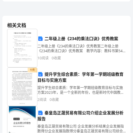
A.校长负责制
B.校长责任制
卷
C.党委领导下的校长负责制
D.党委领导下的校长责任制
小
相关文档
学
A.奥斯特
二年级上册《234的乘法口诀》优秀教案
B.法拉第
教
C.爱迪生
二年级上册《234的乘法口诀》优秀教案二年级上册
《234的乘法口诀》优秀教案 教学内容：教科书第54
D.爱因斯坦
师
～55页例2、例3、例4及做一做。 教学目标： 1、使
室
10
阅读
0
收藏
4、“亿昔开元全盛日，小邑犹藏万家
学生经历编制2、3、4乘法口诀的过
的诗句。这位诗人最有可能是（）。
资
A．陈子昂
付费
提升学生综合素质：学年第一学期班级教育
格
B．孟浩然
目标与实施方案
C．杜甫
证
提升学生综合素质：学年第一学期班级教育目标与实施
D．杜牧
方案2023年，是一个全新的年份，也是新时代中国教育
考
改革发展的重要节点。在这样的时代背景下，学校教育
2
阅读
0
收藏
A．向当地教育行政部门报告情况
的目标也发生了改变。在当今社会，学校不再仅仅是为
试
学生
B．向当地公安机关报告情况
秦皇岛正晟贸易有限公司介绍企业发展分析
C．及时与陈某的父母取得联系
《综
报告
D．与当地纪检监察部门取得联系
秦皇岛正晟贸易有限公司 企业发展分析结果企业发展指
合
数得分企业发展指数得分秦皇岛正晟贸易有限公司综合