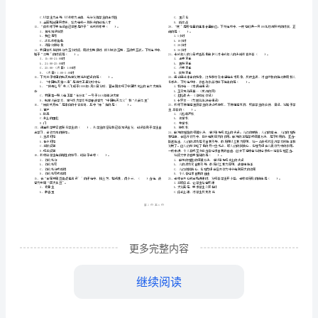
市
（
区）
合
姓名
考
准
证号
素
………
小学教师资格证考试《综合素质》过关检测试卷
密
……….………
质》
…
注意事项
：
封
………………
1、考试时间：120分钟，本卷满分为150分。
过
…
线
………………
…
关
内
……..………
………
检
不
………………
单选题
本大题共
小题
每小题
分
共
一、
（
29
，
2
，
58
…….
测
准
………………
1、五千年中华文明中，许多文人墨客写下名篇，流传于世，
答
…….
是（）。
试
更多完整内容
题
……………
A.陶渊明、孟浩然、欧阳修、关汉卿
B.欧阳修、陶渊明、关汉卿、孟浩然
卷
C.陶渊明、欧阳修、关汉卿、孟浩然
继续阅读
D.孟浩然、欧阳修、陶渊明、关汉卿
B