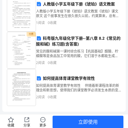
人教版小学五年级下册《琥珀》语文教案
A．“中国航天第一
项：
人教版小学五年级下册《琥珀》语文教案《琥珀》课文
1、
原文 这个故事发生在很久很久以前，约莫算来，总有几
步
千万年了。 一个夏日，太阳暖暖地照着，海在很远的地
1
阅读
0
收藏
方翻腾怒吼，绿叶在树上飒飒地响。
考
付费
试
科粤版九年级化学下册--第八章 8.2《常见的
窗
A.
户
酸和碱》练习题(含答案)
时
B.卧具
常见的酸和碱第一课时综合练习【巩固基础】醋酸、柠
C.井上的围栏
间：
檬酸等是食品加工中常用的酸，它们溶于水都能生成
D.门
()TOC \o "1-5" \h \z下列四种金属分别投人稀盐酸中，不
2
阅读
0
收藏
120
能产生氢气的是()A.MgB.Zn
主学习、合作交流的情境。
分
A.生活环境
如何提高体育课堂教学有效性
B.社会环境
钟，
如何提高体育课堂教学有效性 伴随着新课程改革的新
C.实际问题
理念和新思想，使得我们的课堂教学必须发生本质的变
D.现实问题
化。如何提高体育课堂教学有效性，欢送参考有关的参
本
2
阅读
0
收藏
考答案 一、强化教学目标 教学目标是教学活动
卷
A．行政处分
B．行政处罚
满
C．行政处分或解聘
立即使用
D．行政处罚或解聘
分
收藏
分享
更多