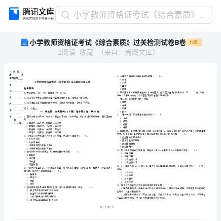
小
小学教师资格证考试《综合素质》过关检测试卷B卷
学
小学教师资格证考试《综合素质》过关检测试卷B卷
付费
教
2
阅读
收藏
（
来自
：
尚阅文库
）
师
资
格
证
考
试
《综
省