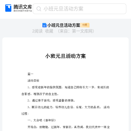
小
小班元旦活动方案
班
小班元旦活动方案
付费
元
2
阅读
收藏
（
来自
：
第一文库网
）
旦
活
动
方
案
小
班