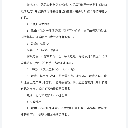
感
长大!让我们唱起来吧!
受
二、主题活动
迎
(一)我爱我家
新
年
1、诗歌：《别说我小》
的
愉
说我们小了。
快
2、游戏：画五官
氛
准备：画笔、手绢、黑板。
围，
知
道
自