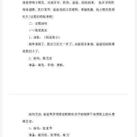
元
篇一
旦
活动目标
活
动
自豪感，增强孩子的自主性。
方
案
篇
一
过程:
活
一、大合唱《新年好》
动
目
标
1、