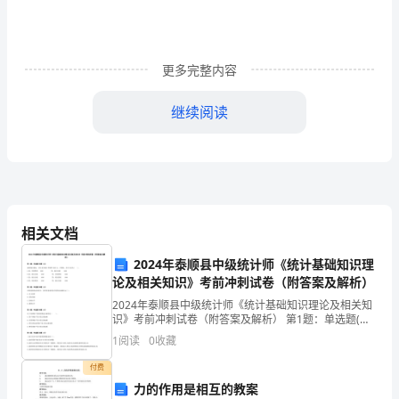
己
即
更多完整内容
将
长
继续阅读
大
一
画五官。
岁，
3、游戏：宝宝秀
有
相关文档
准备：皱纹纸、胶带纸、剪刀
成
2024年泰顺县中级统计师《统计基础知识理
论及相关知识》考前冲刺试卷（附答案及解析）
长
2024年泰顺县中级统计师《统计基础知识理论及相关知
识》考前冲刺试卷（附答案及解析） 第1题：单选题(本
的
题1分)接到银行通知，支付本月银行手续费1000元，已
1
阅读
0
收藏
转账。会计分录为( )。A借：管理费
自
自己。
付费
豪
力的作用是相互的教案