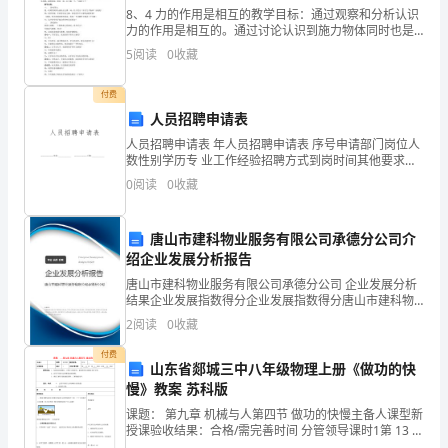
(二)幼儿园像我家
8、4 力的作用是相互的教学目标：通过观察和分析认识
感，
力的作用是相互的。通过讨论认识到施力物体同时也是
受力物体。通过活动“8、7物体在施力的同时是否受力”培
5
阅读
0
收藏
增
养团队合作精神。教学重点：力的作用是相互的教学
强
付费
人员招聘申请表
孩
2、游戏：献爱心
人员招聘申请表 年人员招聘申请表 序号申请部门岗位人
数性别学历专 业工作经验招聘方式到岗时间其他要求提
子
准备：书、铅笔、球各若干。
案/日期：
0
阅读
0
收藏
的
自
唐山市建科物业服务有限公司承德分公司介
绍企业发展分析报告
主
唐山市建科物业服务有限公司承德分公司 企业发展分析
结果企业发展指数得分企业发展指数得分唐山市建科物
性。
业服务有限公司承德分公司综合得分说明：企业发展指
2
阅读
0
收藏
数根据企业规模、企业创新、企业风险、企业活力四个
2、
维度
付费
山东省郯城三中八年级物理上册《做功的快
通
慢》教案 苏科版
过
课题： 第九章 机械与人第四节 做功的快慢主备人课型新
授课验收结果：合格/需完善时间 分管领导课时1第 13 周
第 1 课时 总第 25 课时 教学目标：1、知道功率的概念，