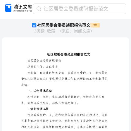
社
社区居委会委员述职报告范文
区
社区居委会委员述职报告范文
付费
居
3
阅读
收藏
（
来自
：
尚阅文库
）
委
会
委
员
述
职
社区居委会委员述职报告
报
尊敬的主任、各位委员：