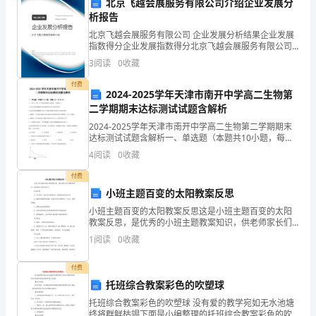
北京飞越会展服务有限公司介绍企业发展分
家
析报告
好！
北京飞越会展服务有限公司 企业发展分析结果企业发展
指数得分企业发展指数得分北京飞越会展服务有限公司
二、存在的问题
我
综合得分说明：企业发展指数根据企业规模、企业创
3
阅读
0
收藏
新、企业风险、企业活力四个维度对企业发展情况进行
是
评价。
付费
2024-2025学年天津市南开中学高二生物第
社
二学期期末达标测试试题含解析
决。
2024-2025学年天津市南开中学高二生物第二学期期末
区
1.沟通不畅
达标测试试题含解析一、单选题（本题共10小题，每题3
分，共30分）1、下列关于DNA分子和染色体数目的叙
居
4
阅读
0
收藏
述，正确的是（）A.有丝分裂间期细胞中染
委
付费
小班主题百变的太阳教案反思
会
小班主题百变的太阳教案反思这是小班主题百变的太阳
教案反思，是优秀的小班主题教案知识，供老师家长们
第
参考学习。活动目标：1、学习用点、线以及点线的组
1
阅读
0
收藏
合，绘画表现太阳的光芒。2、通过欣赏教师的范画、迁
递和交流工作。
一
移已有
付费
2.服务措施不够细致
届
托班综合教案彩色的吹塑球
委
托班综合教案彩色的吹塑球 没有爱的教学宛如无水池塘
终将群鲜枯竭下面是小编整理的托班综合教案彩色的吹