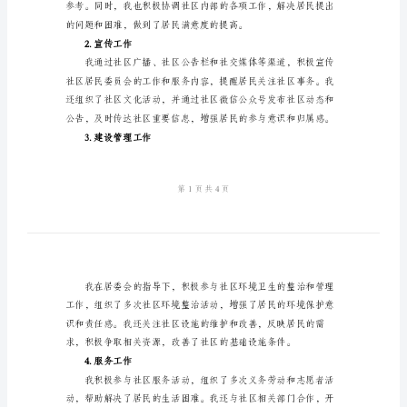
告
范
成绩。
文
一、工作情况总结
社
区
居
1.组织协调工作
委
会
委
员
述