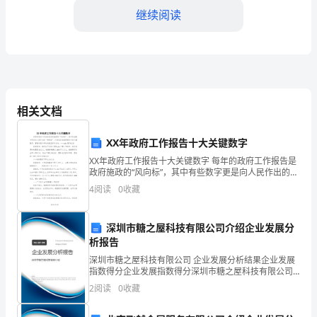
职
继续阅读
报
告
尊
敬
相关文档
的
XX年政府工作报告十大关键数字
主
XX年政府工作报告十大关键数字 每年的政府工作报告是
政府施政的“风向标”，其中有些数字更是向人民作出的
任、
4.服务工作
“硬承诺”。中新社记者梳理报告中的关键数字，管窥中国
4
阅读
0
收藏
今年的发展目标和方向。——gdp增7%左
各
位
深圳市糖之屋科技有限公司介绍企业发展分
析报告
委
深圳市糖之屋科技有限公司 企业发展分析结果企业发展
指数得分企业发展指数得分深圳市糖之屋科技有限公司
员：
综合得分说明：企业发展指数根据企业规模、企业创
2
阅读
0
收藏
幸福感。
新、企业风险、企业活力四个维度对企业发展情况进行
大
评价。