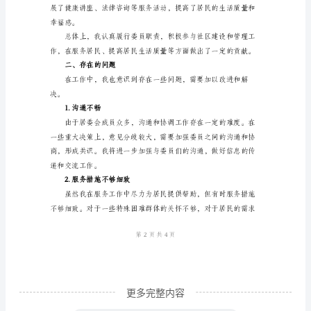
职
报
2.宣传工作
告
范
文
社
区
3.建设管理工作
居
委
会
委
员
述
更多完整内容