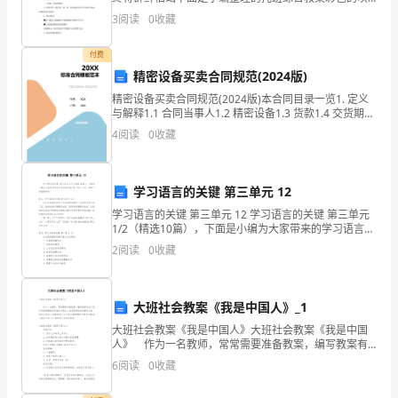
塑球欢迎大家阅读 【活动目标】 用不同形状、不同颜色
员
3
阅读
0
收藏
的即时贴装饰透明的吹
会
付费
中
精密设备买卖合同规范(2024版)
精密设备买卖合同规范(2024版)本合同目录一览1. 定义
的
与解释1.1 合同当事人1.2 精密设备1.3 货款1.4 交货期限
1.5 质量保证1.6 售后服务1.7 违约责任1.8 争议解决1.9
4
阅读
0
收藏
一
法
员，
学习语言的关键 第三单元 12
非
学习语言的关键 第三单元 12 学习语言的关键 第三单元
1/2（精选10篇），下面是小编为大家带来的学习语言的
常
关键 第三单元 1/2，希望大家能够喜欢!篇1：学习语言的
2
阅读
0
收藏
关键 第三单元 1/
荣
幸
大班社会教案《我是中国人》_1
能
大班社会教案《我是中国人》大班社会教案《我是中国
人》 作为一名教师，常常需要准备教案，编写教案有
够
利于我们准确把握教材的重点与难点，进而选择恰当的
6
阅读
0
收藏
教学方法。我们应该怎么写教案呢？以下是小编整理的
在
大