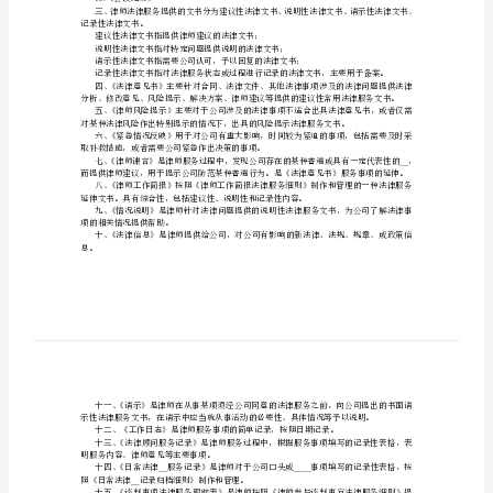
做
企
业
法
1.
《法律意见书》
律
2.
律师风险提示
《》
3.
《紧急情况反映》
顾
4.
《律师谏言》
5.
《律师工作简报》
问
6.
《情况说明》
做
7.
《法律信息》
8.
《请示》
好
9.
《工作日志》
10.
《法律顾问服务记录》
以
11.__
《日常法律服务记录》
下
12.
《谈判事项法律服务跟踪表》
13.
《会议纪要》
法
记录性法律文书。
律
建议性法律文书指提供律师建议的法律文书；