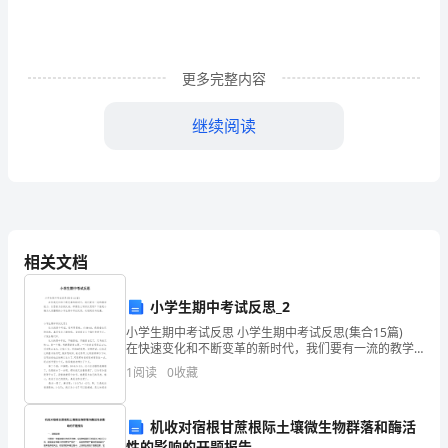
法
律
更多完整内容
顾
问
继续阅读
具
体
工
明服务内容、律师意见等主要事项。
作
相关文档
__
照《日常法律记录归档细则》制作和管理。
的
小学生期中考试反思_2
最
小学生期中考试反思 小学生期中考试反思(集合15篇)
则进行管理、归档。
在快速变化和不断变革的新时代，我们要有一流的教学
好
能力，反思意为自我反省。那要怎么写好反思呢？下面
1
阅读
0
收藏
是小编为大家整理的小学生期中考试反思，欢迎阅读
表
机收对宿根甘蔗根际土壤微生物群落和酶活
现
性的影响的开题报告
律师审查文