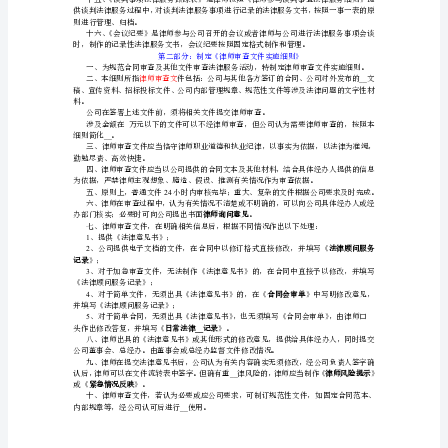
文
本
工
作
（写
取补救措施，或者需要公司紧急作出决策的事项。
给
企
业
看，
项的相关情况提供帮助。
体
息。
现
律
师