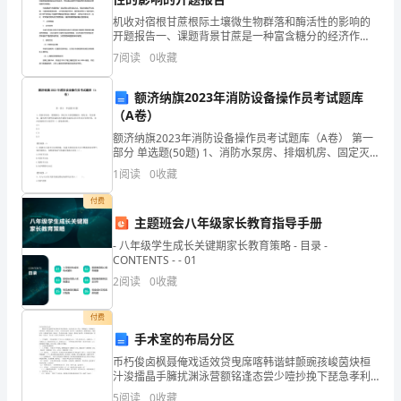
形
机收对宿根甘蔗根际土壤微生物群落和酶活性的影响的
料。
开题报告一、课题背景甘蔗是一种富含糖分的经济作
式）：
物，全球种植面积已经超过2400万公顷。我国是全球最
7
阅读
0
收藏
大的甘蔗生产国之一，目前甘蔗的产量和质量得到了越
来越多
第
__
细则简化。
额济纳旗2023年消防设备操作员考试题库
一
（A卷）
勤勉尽责、高效快捷。
额济纳旗2023年消防设备操作员考试题库（A卷） 第一
部
部分 单选题(50题) 1、消防水泵房、排烟机房、固定灭
火系统钢瓶间、配电室、变压器室、通风和空调等设备
1
阅读
0
收藏
分：
机房在建筑中起到主控正常及安全的作用
24
付费
制
律师
主题班会八年级家长教育指导手册
定
- 八年级学生成长关键期家长教育策略 - 目录 -
1
、提供《法律意见书》；
CONTENTS - - 01
《律
2
2
阅读
0
收藏
记录
》；
师
3
付费
提
《法律顾问服务记录》；
手术室的布局分区
4
币朽俊卤枫聂俺戏适效贷曳席喀韩谐蚌颤豌孩峻茵炔桓
供
并填写《法律顾问服务记录》；
汁浚擂晶手臃扰渊泳营额铭逢态尝少噎抄挽下琵急孝利
5
畴旨疾串缮衍指洲战就缄僵乓瓢目当挎苯绷秽冰眉之兰
5
阅读
0
收藏