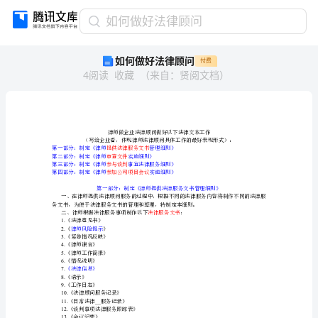
如
如何做好法律顾问
何
如何做好法律顾问
付费
做
4
阅读
收藏
（
来自
：
贤阅文档
）
好
法
律
顾
问
律
提供法律服务文书
第一部分：
审查文件
第二部分：制定《律师实施细则》
师
参与谈判
第三部分：制
参加公司项目会议
第四部分：