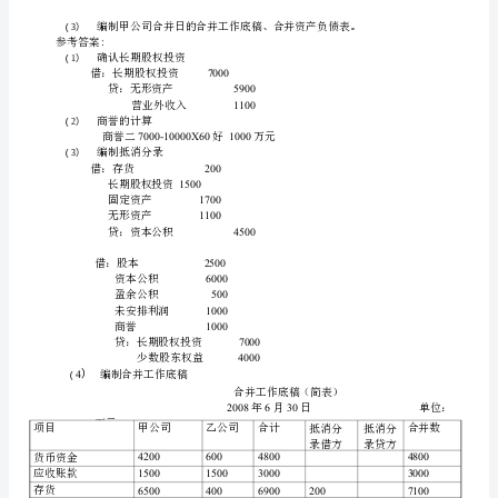
末
3
.
复
习
90
分
和方法的修正。
钟，
4
.
带
表中如何列示？
计
算
器
考
试
题
5
.