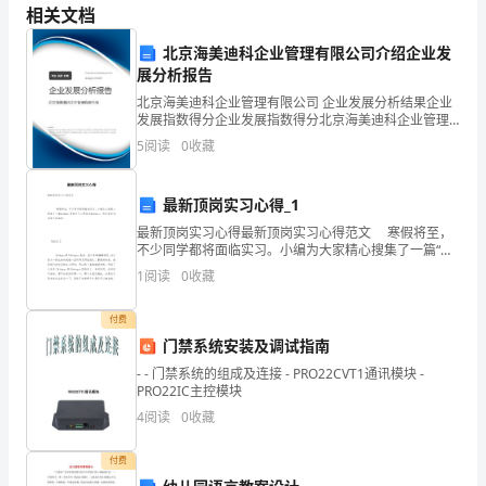
业
相关文档
7000
借：长期股权投资
务
北京海美迪科企业管理有限公司介绍企业发
贷：无形资产
5900
展分析报告
题：
1100
营业外收入
北京海美迪科企业管理有限公司 企业发展分析结果企业
（2）
商誉的计算
50
发展指数得分企业发展指数得分北京海美迪科企业管理
有限公司综合得分说明：企业发展指数根据企业规模、
7000-10000X601000
5
阅读
0
收藏
企业创新、企业风险、企业活力四个维度对企业发展情
一、
（3）
编制抵消分录
况进
单
200
借：存货
最新顶岗实习心得_1
1500
长期股权投资
选、
最新顶岗实习心得最新顶岗实习心得范文 寒假将至，
不少同学都将面临实习。小编为大家精心搜集了一篇“顶
固定资产
1700
岗实习心得体会”，供大家参考，希望大家喜欢。 顶岗实
多
1
阅读
0
收藏
习
无形资产
1100
选、
4500
贷：资本公积
付费
门禁系统安装及调试指南
推
- - 门禁系统的组成及连接 - PRO22CVT1通讯模块 -
借：股本
2500
断：
PRO22IC主控模块
6000
资本公积
4
阅读
0
收藏
小
500
盈余公积
蓝
1000
付费
未安排利润