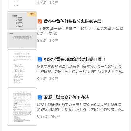
作而常常出入的酒店遇到了一段浪漫，对方是一位酒店
4
阅读
0
收藏
末
经理，沉稳帅气。然而全片却很少有两人亲近的镜头，
应付账款
4000
700
几
复
负债合计
7000
2800
付费
习
18000
2500
黄芩中黄芩苷提取分离研究进展
股本
90
5200
1500
- 主要内容 一 研究背景 二 目的意义 三 实验内容 四 实验
资本公积
分
结果 五 结 论
4000
500
盈余公积
钟，
6
阅读
0
收藏
4800+1100
1000
带
未安排利润
计
算
纪念学雷锋60周年活动标语口号_1
器
纪念学雷锋60周年活动标语口号雷锋，是一个名字，是
一种精神，更是一座丰碑，在几代中国人心中刻下了深
考
深的印记。下面是小编为大家搜集整理的关于纪念学雷
3
阅读
0
收藏
试
锋60周年活动标语口号，供大家参考，快来一起看看吧!
题
型：
混凝土裂缝修补施工办法
1
混凝土裂缝修补施工办法压力灌浆技术是混凝土裂缝灌
.10X2=20
浆领域包括材料、机具、施工的一项综合补强技术。该
单
技术研制了可对混凝土微细裂缝进行自动压力灌浆的新
31
阅读
0
收藏
型机具和适应各种形态裂缝修复的灌浆树脂、配套材
选：
料，提供了
2