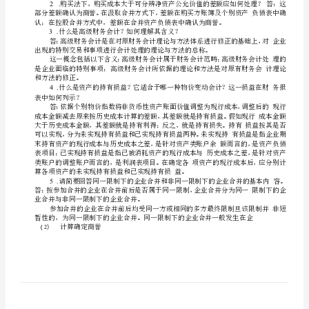
期
90
分钟，
带计算器
末
考试题型：
1
.10X2=20
单选：
复
2
.5X2=10
多选：
3
.10X1=10
习
推断：
4
.2X5=10
简答：
《高
5
.50
业务题：
一
、
单选、多选、推断：小蓝本
级
二、简
答题：
财
务
1
.
会
计》
2
.
期