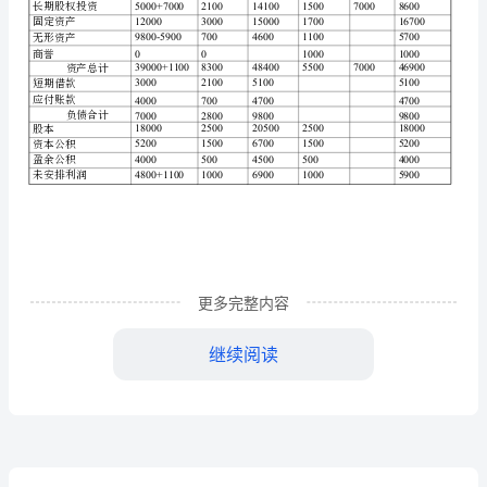
型：.
单
业合并与非同一限制下的企业合并。
选：
10X2=20.
（2）
计算确定商誉
多
选：
5X2=10.
推
更多完整内容
断：
10X1=10.
继续阅读
简
答：
（3）
2X5=10.
参考答案:
（1）
确认长期股权投资