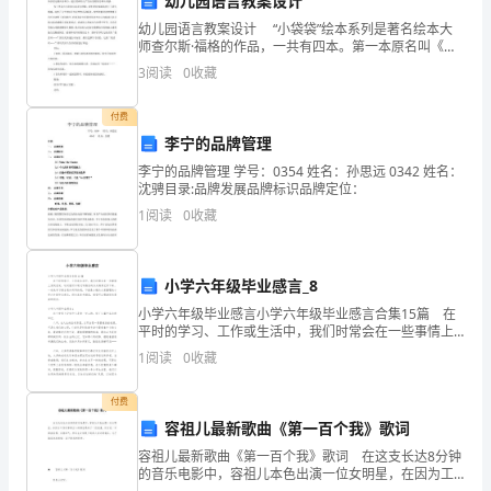
幼儿园语言教案设计
商誉
1000
本、
幼儿园语言教案设计 “小袋袋”绘本系列是著名绘本大
7000
贷：长期股权投资
师查尔斯·福格的作品，一共有四本。第一本原名叫《我
作
少数股东权益
4000
是小袋袋》，主要是介绍小袋袋这个动物形象。小袋袋
3
阅读
0
收藏
是一只憨态可掬、顽皮可爱的小袋熊，它的神态
业
（
4）
编制合并工作底稿
付费
二、
李宁的品牌管理
简
李宁的品牌管理 学号：0354 姓名：孙思远 0342 姓名：
万元
沈骋目录:品牌发展品牌标识品牌定位：
项目
甲公司
乙公司
答
1
阅读
0
收藏
题：.
4200
600
货币资金
1500
1500
应收账款
确
小学六年级毕业感言_8
6500
400
存货
小学六年级毕业感言小学六年级毕业感言合集15篇 在
《高
平时的学习、工作或生活中，我们时常会在一些事情上
5000+7000
2100
长期股权投资
级
受到启发，这时就可以通过写感言的方式将其记录下
1
阅读
0
收藏
12000
3000
固定资产
来。一起来学习感言是如何写的吧，下面是小编为大家
财
整理
9800-5900
700
无形资产
务
付费
会
容祖儿最新歌曲《第一百个我》歌词
商誉
0
0
计》
39000+1100
8300
资产总计
容祖儿最新歌曲《第一百个我》歌词 在这支长达8分钟
的音乐电影中，容祖儿本色出演一位女明星，在因为工
期
3000
2100
短期借款