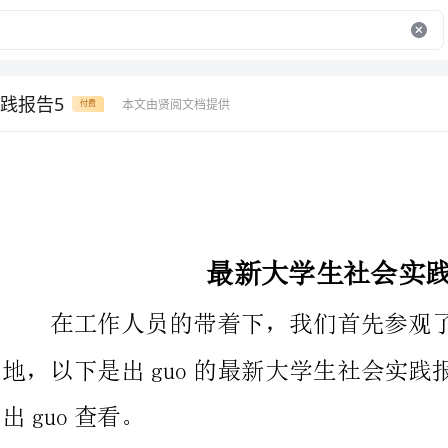
践报告5
本文由贤阅文档提供
付费
最新大学生社会实践报告
在工作人员的带着下，我们首先参观了当地的一些蔬菜种植基
地，以下是出guo的最新大学生社会实践报告，欢迎参考，请点击
guo查看。
x月22日，一改昨日的电闪雷鸣，大雨倾盆，一大早，刺
阳光就从阳台射了进来，暖暖的，啊，又是晴朗的一天，我们的实
践出行真是开门红啊。