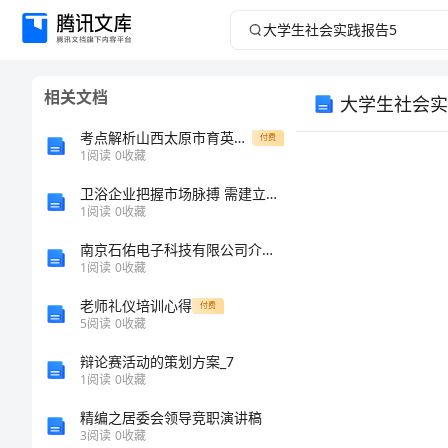
大
学
相关文档
大学生社会实
生
考点解析山西太原市育英中学数学七年级上册期中综合测评专项训练A卷（附答案详解）
付费
社
1
阅读
0
收藏
卫浴企业把握市场脉搏 需建立营销网络
会
1
阅读
0
收藏
实
南京石佑电子科技有限公司介绍企业发展分析报告
1
阅读
0
收藏
践
老师礼仪培训心得
付费
5
阅读
0
收藏
出
报
辩论赛活动的策划方案_7
告
1
阅读
0
收藏
精编之居委会领导竞职演讲稿
5
3
阅读
0
收藏