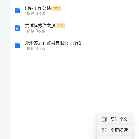
最
出纳工作总结
付费
1
阅读
0
收藏
新
尝试优秀作文_8
付费
大
1
阅读
0
收藏
学
郑州苏之润贸易有限公司介绍企业发展分析报告
1
阅读
0
收藏
生
社
会
实
践
报
告
复制全文
全屏阅读
在