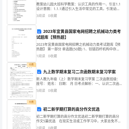
承
教案幼儿园大班科学教案：认识工具的作用一、引言1.1
租
设计意图：1.1.1通过引入生活中常见的工具，引发幼儿
对工具的兴趣。1.1.2培养幼儿观察、思考和解决问题的
3
阅读
0
收藏
能力。1.1.3培养幼儿的动手操作能力
方
的
2023年宜黄县国家电网招聘之机械动力类考
试题库【预热题】
权
2023年宜黄县国家电网招聘之机械动力类考试题库【预
利
热题】 第一部分 单选题(50题) 1、铰链四杆机构中存在
曲柄时，曲柄( )是最短构件。A.一定B.不一定C.一定不
1
阅读
0
收藏
【答案】：B2、向心球
义
付费
务
九上数学期末复习二次函数期末复习学案
新人教九年级（上）数学期末复习学案 二次函数班级：
关
座号： 姓名： 日期： 月 日考点解析：一、认识二次函
数 1、二次函数的常见解
系，
5
阅读
0
收藏
经
付费
初二新学期打算的高分作文优选
双
初二新学期打算的高分作文优选初二新学期打算的高分
方
作文5篇优选 在现实生活或工作学习中，大家总免不了
要接触或使用作文吧，根据写作命题的特点，作文可以
2
阅读
0
收藏