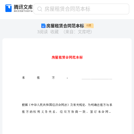
房
房屋租赁合同范本标
屋
房屋租赁合同范本标
付费
租
3
阅读
收藏
（
来自
：
文库吧
）
赁
合
同
范
本
标
房