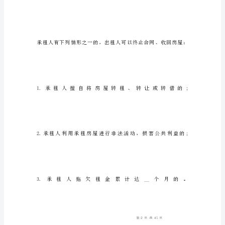
据
《中
华
人
民
共
和
国
经
济
合
同
法》