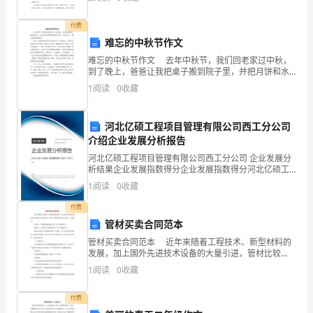
协
分为命题作文和非命题作文。一篇什么样的作文才能称
之
商
付费
难忘的中秋节作文
一
难忘的中秋节作文 去年中秋节，我们回老家过中秋，
到了晚上，爸爸让我把桌子搬到院子里，并把月饼和水
致，
果整齐地摆在盘子中，放在桌子上，献给美丽的嫦娥仙
1
阅读
0
收藏
子。 然后，我们便开始坐在院子里面赏月了，抬头看
签
订
河北亿硕工程项目管理有限公司西工分公司
介绍企业发展分析报告
本
河北亿硕工程项目管理有限公司西工分公司 企业发展分
析结果企业发展指数得分企业发展指数得分河北亿硕工
合
程项目管理有限公司西工分公司综合得分说明：企业发
1
阅读
0
收藏
展指数根据企业规模、企业创新、企业风险、企业活力
同。
四个
付费
第
管材买卖合同范本
管材买卖合同范本 近年来随着工程技术、新型材料的
一
发展，加上国外先进技术设备的大量引进，管材比较
多。能以下是的管材买卖合同范本，欢迎阅读。 供货
1
阅读
0
收藏
条
方：广西港兴塑业有限公司（以下简称甲方
房
付费