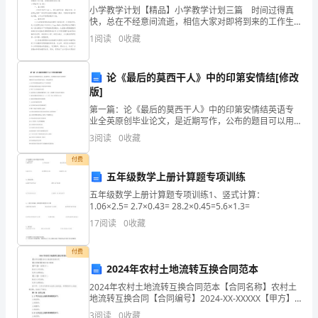
需
小学教学计划【精品】小学教学计划三篇 时间过得真
快，总在不经意间流逝，相信大家对即将到来的工作生
活满心期待吧！来为以后的工作做一份计划吧。什么样
到
1
阅读
0
收藏
的计划才是有效的呢？下面是小编帮大家整理的小学教
学
岗
论《最后的莫西干人》中的印第安情结[修改
时
版]
间
第一篇：论《最后的莫西干人》中的印第安情结英语专
业全英原创毕业论文，是近期写作，公布的题目可以用
于免费参考最新英语专业全英原创毕业论文，都是近期
招
3
阅读
0
收藏
写作1 从合作性原则看品牌代言中广告语的使用2 The
聘
付费
五年级数学上册计算题专项训练
人
五年级数学上册计算题专项训练1、竖式计算：
1.06×2.5= 2.7×0.43= 28.2×0.45=5.6×1.3=
数
17
阅读
0
收藏
（
付费
）
2024年农村土地流转互换合同范本
招
2024年农村土地流转互换合同范本【合同名称】农村土
地流转互换合同【合同编号】2024-XX-XXXXX【甲方】
聘
（流转方）：姓名/公司名称：住所/注册地址：【乙方】
3
阅读
0
收藏