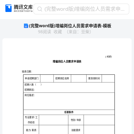
(完
(完整word版)增编岗位人员需求申请表-模板
整
(完整word版)增编岗位人员需求申请表-模板
word
98
阅读
收藏
（
来自
：
豆柴
）
版)
增
编
岗
位
人
员
填表日期：