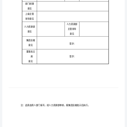
需
申请招聘部门
招聘岗位名称
求
招聘人数（
）
招聘原因：
申
岗位描述：
请
表-
任职
模
专业要求/工
板
作经验
(机
能力/素质
密)
部门经理
增
意见