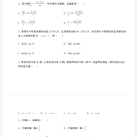
数
学
七
年
级
一、单选题（10小题，每小题2分，共计20分）
上
册
一
元