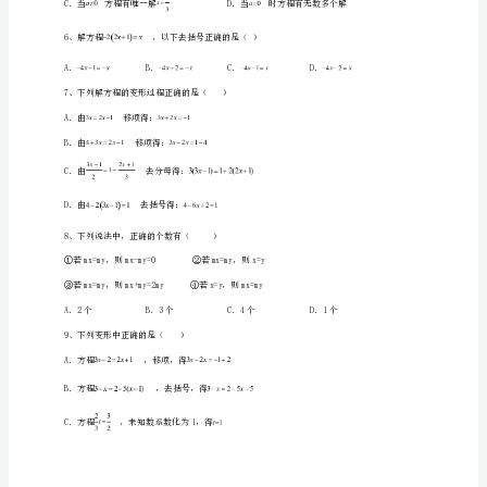
一
A．B．
次
C．D．
方
程
客人次的增长率为（），则（）
专
A．B．
题
C．D．
练
习
则可得方程（）
试
题