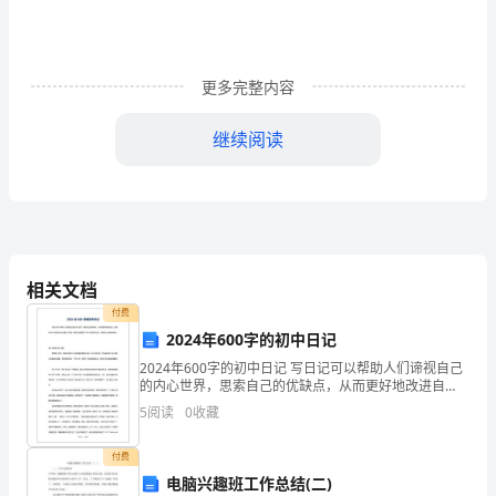
（含
详
更多完整内容
细
继续阅读
解
析）
5、方程的解是（）
重
相关文档
庆
付费
长
2024年600字的初中日记
2024年600字的初中日记 写日记可以帮助人们谛视自己
寿
的内心世界，思索自己的优缺点，从而更好地改进自
6、解方程，以下去括号正确的是（）
己。优秀的600字的初中日记是怎么写的？我给大家整理
一
5
阅读
0
收藏
了600字的初中日记，希望对大家有所帮助
中
付费
电脑兴趣班工作总结(二)