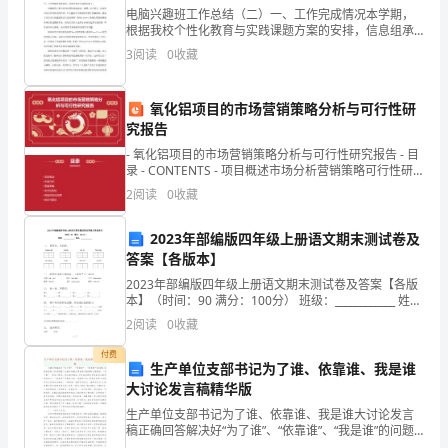
数
7、下列解方程的变形过程正确的是（）
电脑兴趣班工作总结（二）一、工作完成情况本学期，
学
根据我校个性化教育与实践课题方案的安排，信息组承
担电脑兴趣班活动的组织与教学工作。经过一个学期的
A．由移项得：
3
阅读
0
收藏
七
工作与摸索，积累了一些经验，下面就小组活动情况、
教学组织
B．由移项得：
年
氧化铝项目的市场营销策略分析与可行性研
究报告
级
C．由去分母得：
- 氧化铝项目的市场营销策略分析与可行性研究报告 - 目
上
录 - CONTENTS - 项目概述市场分析营销策略可行性研
究风险评
2
阅读
0
收藏
D．由去括号得：
册
一
2023年部编版四年级上册语文期末测试卷及
8、下列说法中，正确的个数有（）
答案【各版本】
元
2023年部编版四年级上册语文期末测试卷及答案【各版
①若mx=my，则mx-my=0②若mx=my，
本】（时间：90 满分：100分） 班级：____________ 姓
一
名：____________ 一、 看拼音，写词语。 kuàn
2
阅读
0
收藏
③若mx=my，则mx+my=2my④若x=y，则mx=my
次
付费
生产单位支部书记为了谁、依靠谁、我是谁
方
大讨论发言稿精华版
程
生产单位支部书记为了谁、依靠谁、我是谁大讨论发言
9、下列变形中正确的是（）
稿正确回答解决好“为了谁”、“依靠谁”、“我是谁”的问题,
是我们党的工作获得最广泛最可靠最牢固的群众基础和