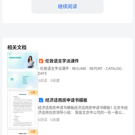
调
继续阅读
研
模
拟
相关文档
试
伦敦语言学派课件
A.该图可以表示体液调节或神经调节的过程
题
- 伦敦语言学派课件 - RESUME - REPORT - CATALOG -
DATE
3
阅读
0
收藏
含
付费
解
经济适用房申请书模板
D.细胞1的分泌物，只能是蛋白质类物质
经济适用房申请书模板经济适用房申请书模板1 北京市经
析
济适用住房领导小组： 我是北京市公司的一名一般公
民，于XXXX年XX月诞生，XXXX年XX月参加工作，由于
6
阅读
0
收藏
收入比较低，一向以来买不起
2024-
12
2025
付费