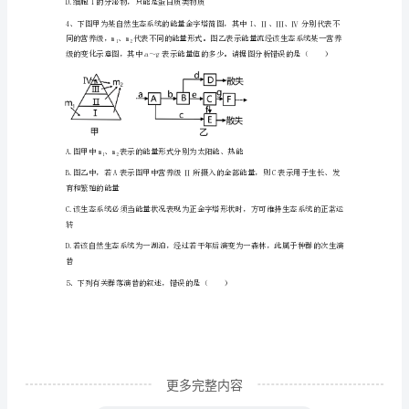
mRNA
二
生
物
第
（）
二
学
期
期
末
更多完整内容