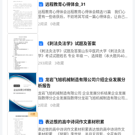
远程教育心得体会_31
学
远程教育心得体会远程教育心得体会精选15篇 我们心
里有一些收获后，不妨将其写成一篇心得体会，让自己
年
铭记于心，它可以帮助我们了解自己的这段时间的学
2
阅读
0
收藏
习、工作生活状态。是不是无从下笔、没有头绪？下面
河
是
北
《刺法灸法学》试题及答案
省
《刺法灸法学》试题及答案山东中医药大学《刺法灸法
学》考试试题姓名 专业 年级 一、选择题（本大题共40
小题,每小题1分，共40分）A型题（20分）:在备选答案
邯
293
阅读
3
收藏
中只有一个最佳答案。L针刺手法发展的鼎盛时
12
郸
龙岩飞旭机械制造有限公司介绍企业发展分
市
析报告
育和繁殖的能量
峰
龙岩飞旭机械制造有限公司 企业发展分析结果企业发展
指数得分企业发展指数得分龙岩飞旭机械制造有限公司
综合得分说明：企业发展指数根据企业规模、企业创
峰
2
阅读
0
收藏
新、企业风险、企业活力四个维度对企业发展情况进行
转
评价。
矿
付费
表达恨的高中诗词作文素材积累
务
表达恨的高中诗词作文素材积累表达恨的高中诗词作文
替
素材积累 《琵琶》李世民 半月无双影，全花有四