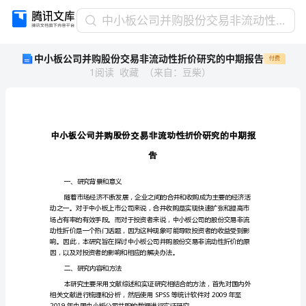
中
中小板公司并购股份交易非流动性折价研究的中期报告
小
中小板公司并购股份交易非流动性折价研究的中期报告
付费
板
1
阅读
收藏
（
来自
：
豆柴
）
公
司
并
购
股
份
告
交