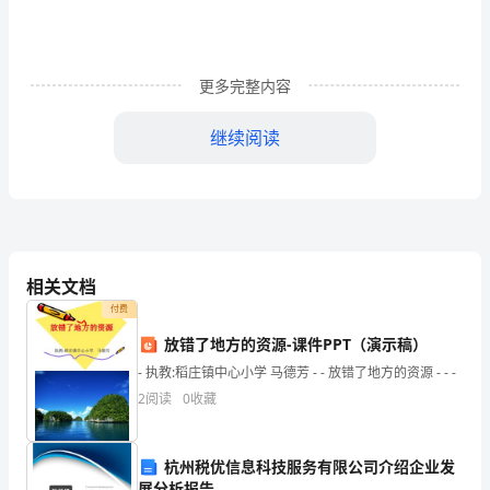
股
份
更多完整内容
交
易
继续阅读
非
流
价格下降。
动
相关文档
性
付费
折
放错了地方的资源-课件PPT（演示稿）
2、影响分析
价
- 执教:稻庄镇中心小学 马德芳 - - 放错了地方的资源 - - -
2
阅读
0
收藏
研
几个方面：
究
杭州税优信息科技服务有限公司介绍企业发
的
展分析报告