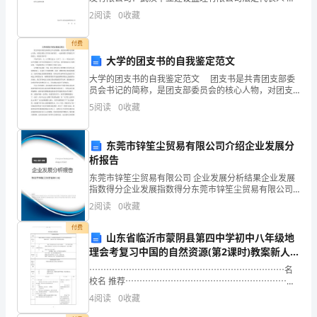
加
经理 李嘉琦 代表本单位委托 张颂 为 黄陂春天住宅小区
2
阅读
0
收藏
坚
工程 的 总监理工程师,负责组建该工程项目
定
付费
大学的团支书的自我鉴定范文
了
大学的团支书的自我鉴定范文 团支书是共青团支部委
员会书记的简称，是团支部委员会的核心人物，对团支
自
部的工作负有全面责任。一起来看看大学的团支书的范
5
阅读
0
收藏
文，欢迎读者参考！ 不知不觉中，大二上学期又过去
己
成
东莞市锌笙尘贸易有限公司介绍企业发展分
析报告
为
东莞市锌笙尘贸易有限公司 企业发展分析结果企业发展
指数得分企业发展指数得分东莞市锌笙尘贸易有限公司
一
综合得分说明：企业发展指数根据企业规模、企业创
2
阅读
0
收藏
新、企业风险、企业活力四个维度对企业发展情况进行
名
评价。
付费
山东省临沂市蒙阴县第四中学初中八年级地
教
理会考复习中国的自然资源(第2课时)教案新人教
版
师
⋯⋯⋯⋯⋯⋯⋯⋯⋯⋯⋯⋯⋯⋯⋯⋯⋯⋯⋯⋯⋯⋯⋯名
校名 推荐⋯⋯⋯⋯⋯⋯⋯⋯⋯⋯⋯⋯⋯⋯⋯⋯⋯⋯⋯中
国的自然资源中国的自然环境课题掌握水资源时空分布
的
4
阅读
0
收藏
的特点，知道我国水资源的时空分布不均的原因及相应
教学目