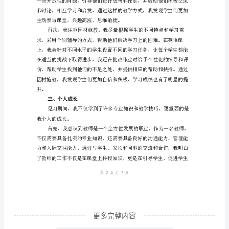
三
个
月
的
自于对学生的关心和爱护。
教
二、教学方法
师
见
习
期
格。
间，
我
有
更多完整内容
幸