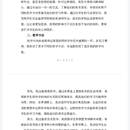
见
习
心
一、师生关系
得
范
本
教
师
见
习
心
得
在