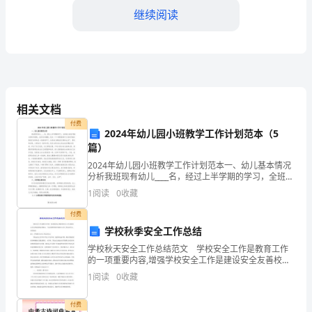
到
继续阅读
一
所
小
相关文档
学
付费
进
2024年幼儿园小班教学工作计划范本（5
篇）
行
2024年幼儿园小班教学工作计划范本一、幼儿基本情况
分析我班现有幼儿____名，经过上半学期的学习，全班幼
教
儿的各项能力都有所提高，体质有所增强，而且一个个
1
阅读
0
收藏
都愿意离开父母的怀抱来到我们老师身边一起游戏学
学
付费
实
学校秋季安全工作总结
学校秋天安全工作总结范文 学校安全工作是教育工作
践，
的一项重要内容,增强学校安全工作是建设安全友善校园
的必然要求。下边是我整理的学校秋天安全工作总结范
1
阅读
0
收藏
这
文，欢迎阅读。篇1：学校秋天安全工作总结范文 学校
主动参与课堂，兴趣高涨，
段
付费