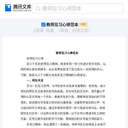
教
教师见习心得范本
师
教师见习心得范本
付费
见
2
阅读
收藏
（
来自
：
尚阅文库
）
习
心
得
范
本
教
教师见习心得
师