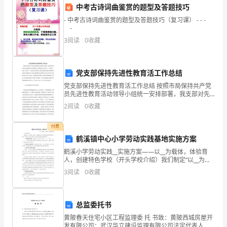
中考古诗词曲鉴赏的题型及答题技巧
时
- 中考古诗词曲鉴赏的题型及答题技巧（复习课） - - -
-
间
3
阅读
0
收藏
让
我
党支部保持先进性教育活工作总结
收
党支部保持先进性教育活工作总结 按照市局保持共产党
员先进性教育活动领导小组统一安排部署，我支部对先
获
进性教育活动巩固和扩大整改成果工作进行了“回头看”。
2
阅读
0
收藏
通过“回头看”，我支部在巩固和扩大整改成果阶段
升。
颇
付费
三、个人成长
多，
鹤溪镇中心小学劳动实践基地实施方案
鹤溪小学劳动实践__实施方案——以__为载体，体验育
也
人，创建特色学校（开头学校介绍）我们制定“以__为载
体，体验育人，创建特色学校”的办学思想,把学科教学活
让
我个人的成长。
3
阅读
0
收藏
动向__延伸，合理利用__资源__校本课程，
我
总监委托书
更
黄陂春天住宅小区工程监理委 托 书致：黄陂西城房屋开
发有限公司：武汉华立建设监理有限公司法定代表人 总