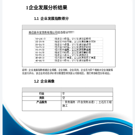
报
告
南
召
免责声明:
县
众
如需引用或合作，请与我方联系:
安
劳
务
有
限
1
公
司