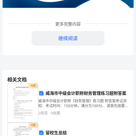
企
业
更多完整内容
发
展
继续阅读
分
析
结
相关文档
果
付费
企
威海市中级会计职称财务管理练习题附答案
业
威海市中级会计职称《财务管理》练习题 附答案考试须
1
企业发展分析结果
知：考试时间：150分钟，满分为100分。 请首先按要求
在试卷的指定位置填写您的姓名、准考证号和所在单位
发
2
阅读
0
收藏
的名称。本卷共有五大题分别为单选题、多选题、判
展
1.1
企业发展指数得分
付费
留校生总结
指