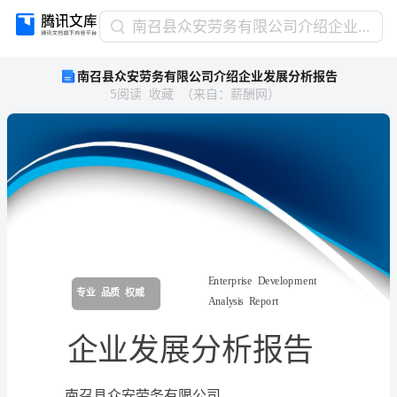
南
南召县众安劳务有限公司介绍企业发展分析报告
召
南召县众安劳务有限公司介绍企业发展分析报告
县
5
阅读
收藏
（
来自
：
薪酬网
）
众
安
劳
务
有
限
公