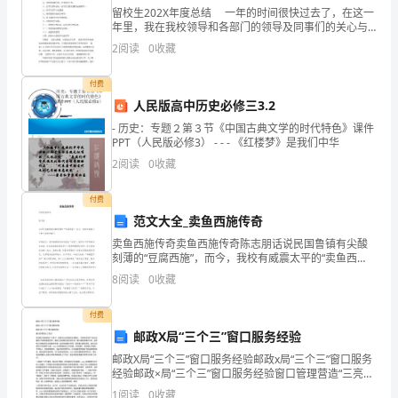
留校生202X年度总结 一年的时间很快过去了，在这一
数
年里，我在我校领导和各部门的领导及同事们的关心与
帮助下圆满的完成了各项工作，在思想觉悟方面有了更
南召县众安劳务有限公司综合得分
2
阅读
0
收藏
得
进一步的提高，本年度的工作主要有以下几项：
分
付费
人民版高中历史必修三3.2
企
- 历史：专题２第３节《中国古典文学的时代特色》课件
PPT（人民版必修3） - - - 《红楼梦》是我们中华
业
2
阅读
0
收藏
发
付费
展
范文大全_卖鱼西施传奇
指
卖鱼西施传奇卖鱼西施传奇陈志朋话说民国鲁镇有尖酸
刻薄的“豆腐西施”，而今，我校有威震太平的“卖鱼西
数
施”！每每放学，我们都纷纷抄起吃饭的“家伙”，雄纠纠
8
阅读
0
收藏
气昂昂地奔赴饭堂，远远地就望见饭堂多了
得
1.2
企业画像
付费
分
邮政X局“三个三”窗口服务经验
类别
邮政X局“三个三”窗口服务经验邮政x局“三个三”窗口服务
南
经验邮政×局“三个三”窗口服务经验窗口管理营造“三亮
行业
空
点”营业窗口直接面对广大客户，是展示企业形象的主要
1
阅读
0
收藏