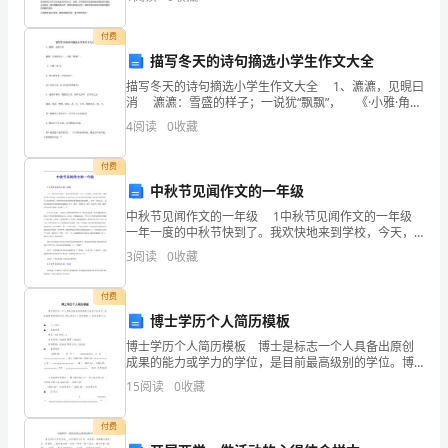
召
资质
空
舞台。市场经济条件下的企业服务工作面临激烈
产品服务
县
付费
施工
描写冬天的诗句摘选小学生作文大全
众
描写冬天的诗句摘选小学生作文大全 1、瀌瀌，见晛曰
安
消 瀌瀌：雪盛的样子；一说犹“飘飘”， 《·小雅·角
弓》 2、寒风摧树木，严霜结庭兰 汉·乐府古辞《古
4
阅读
0
收藏
诗为焦仲卿妻作》 3、凄
劳
付费
务
2
中秋节见闻作文的一年级
有
中秋节见闻作文的一年级 1中秋节见闻作文的一年级
一年一度的中秋节快到了。我欢快地来到学校，今天，
限
天气晴朗，太阳很红很红，像我的心情一样美丽，你们
3
阅读
0
收藏
知道为什么我今天这么开心吗?哈哈!猜不到吧!让我
公
付费
司
博士学历个人简历模板
综
博士学历个人简历模板 博士是标志一个人具备出原创
成果的能力或学力的学位，是目前最高级别的学位。博
士学历个人简历模板，一起来看看下文。▲ 个人简历
合
15
阅读
0
收藏
▲ 基本信息 姓名：XXX性别：X 出
得
付费