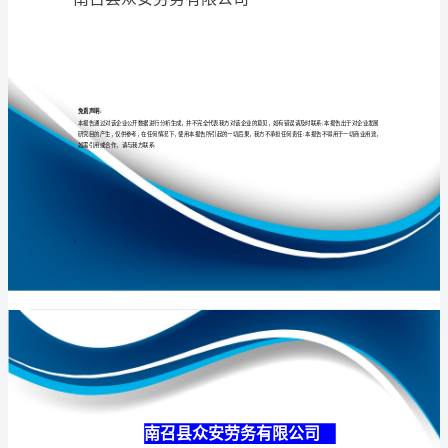
司
介
绍
专业
品质
权威
企
业
发
展
分
南召县众安劳务
析