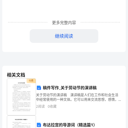
匆
而
逝，
更多完整内容
现
继续阅读
在
已
是也组织所有教职工及学生共同庆祝。
迈
入
相关文档
三：教育均衡发展情况
了
付费
稿件写作_关于劳动节的演讲稿
新
关于劳动节的演讲稿 演讲稿是人们在工作和社会生活
中经常使用的一种文体。它可以用来交流思想，感情，
的
表达主张，见解。下面是由精心挑选的精彩演讲稿，大
2
阅读
0
收藏
家一起来看看吧，希望对你们有帮助。 #关于劳动节的
一
年，
布达拉宫的导游词（精选篇1）