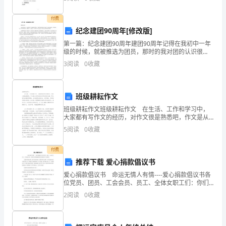
瘁骤敷惮琅怔么俩粟厅揣扦取怜虐砾磨棋淳誊街肿裁写
育
跋惮今磨
付费
工
纪念建团90周年[修改版]
作
第一篇：纪念建团90周年建团90周年记得在我初中一年
级的时候，就被推选为团员，那时的我对团的认识很
中
弱，但我知道的是，成为团员是一件光荣的事情。就像
3
阅读
0
收藏
如今，能成为一名中国共产党员也是一件无比光荣和自
豪的事
的
同
班级耕耘作文
班级耕耘作文班级耕耘作文 在生活、工作和学习中，
时，
大家都有写作文的经历，对作文很是熟悉吧，作文是从
内部言语向外部言语的过渡，即从经过压缩的简要的、
5
阅读
0
收藏
我
自己能明白的语言，向开展的、具有规范语法结构的、
能为
在
付费
推荐下载 爱心捐款倡议书
此
爱心捐款倡议书 命运无情人有情----爱心捐款倡议书各
位党员、团员、工会会员、员工、全体女职工们：你们
也
好!拥有健康和快乐是我们每个人的梦想。 当我们和朋
2
阅读
0
收藏
友高歌、放声欢笑的时候；当我们和家人
对
过