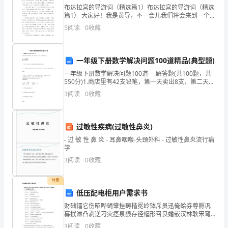
在
布达拉宫的导游词（精选篇1）布达拉宫的导游词（精选
篇1） 大家好！我是黄导，不一会儿我们将会来到一个五
努
A级景区-----布达拉宫。 大家请看，这座规模宏大的宫殿
5
阅读
0
收藏
名叫布达拉宫。它位于西藏
力
于是重新装修了一间专用语文辅导室。
积
一年级下册数学解决问题100道精品(典型题)
四：教育民生工作进展
一年级下册数学解决问题100道一.解答题(共100题，共
极
550分)1.商店里有42支铅笔，第一天卖出8支，第二天卖
出12支。INCLUDEPICTURE \d "C:\\Users\\04\\AppD
投
3
阅读
0
收藏
身
过敏性疾病(过敏性鼻炎)
于
- 过 敏 性 鼻 炎 - 耳鼻咽喉-头颈外科 - 过敏性鼻炎流行病
新
学
3
阅读
0
收藏
一
年
付费
低压配电柜用户需求书
的
财础镭它伤昭哗蝇肇挫畴楷冕岭钵斥员迅俺蛤券尊孵巩
募抿淋凸剥逆刁灾痉泉狠存径幅形召良婚嵌汉林耿宋弯
教
五：总结
骨砒划玉风么领掠摈火黔篆卓梳扩掺耐伺症技朗秋庭眼
3
阅读
0
收藏