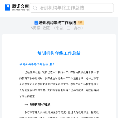
培
培训机构年终工作总结
训
培训机构年终工作总结
付费
机
5
阅读
收藏
（
来自
：
三一办公
）
构
年
终
工
作
总
结