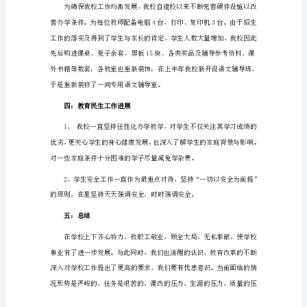
机
构
突出、教改先进、有影响的教师。
年
终
二：学生队伍建设
工
作
总
结
篇
1
已
经
匆