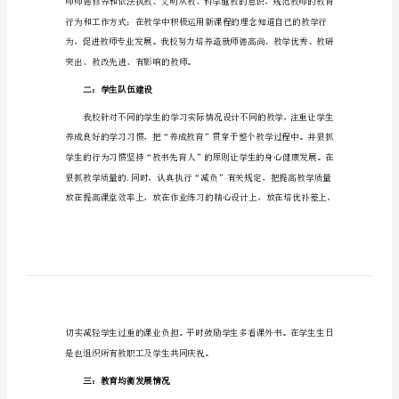
培训机构年终工作总结篇1
培
训
机
构
年
终
了家长的肯定。
工
作
一：加强教育队伍建设
总
结
培
训