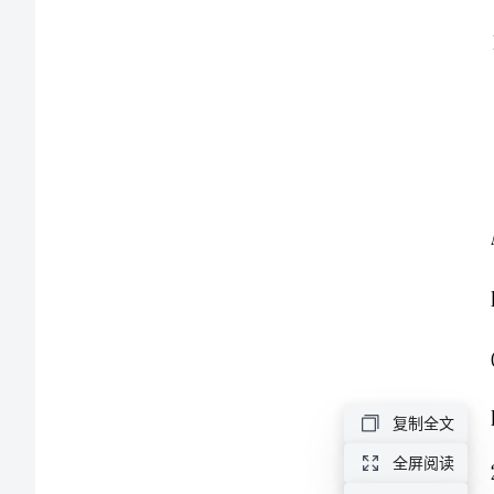
2024
年
高
一
上
学
期
第
复制全文
一
全屏阅读
次