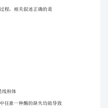
2、下图表示大肠杆菌细胞中的三种酶及其作用，其中任意一种酶的缺失均能导致
现有三种营养缺陷型突变体（不能在基本培养基上生长），在添加不同化合物的基