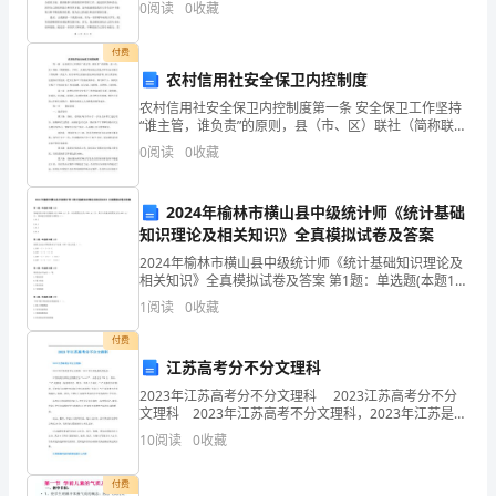
2024
0
阅读
0
收藏
未来的规划。我是一名大三的专科生，我希望通过这次
年
自我鉴定，
付费
安
农村信用社安全保卫内控制度
农村信用社安全保卫内控制度第一条 安全保卫工作坚持
全
“谁主管，谁负责”的原则，县（市、区）联社（简称联
社，下同）、农村信用社的主任是本单位安全保卫工作
工
0
阅读
0
收藏
的第一责任人，负责本单位及辖内营业网点的管理，实
行
程
B、正常运行状态
2024年榆林市横山县中级统计师《统计基础
师
C、事故初始状态
知识理论及相关知识》全真模拟试卷及答案
2024年榆林市横山县中级统计师《统计基础知识理论及
资
D、事故发生状态
相关知识》全真模拟试卷及答案 第1题：单选题(本题1
分)某地区的人均可支配收入为 2000 元／月，人均消费
格
1
阅读
0
收藏
支出为 1200 元／月，其中人均食品消
A、差
证
付费
江苏高考分不分文理科
B、一般
考
2023年江苏高考分不分文理科 2023江苏高考分不分
C、好
文理科 2023年江苏高考不分文理科，2023年江苏是新
试
高考地区。 江苏高考改革的主要模式为“3+1+2”。高考
D、合格
10
阅读
0
收藏
总分750分。其中，“3”
《安
付费