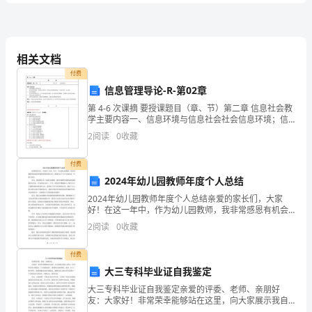
C、甲企业安全总监
题
D、甲企业总工程师
库
相关文档
付费
练
信息管理导论-R-第02章
第 4-6 次课摘 要授课题目（章、节）第二章 信息社会教
习
学主要内容一、信息环境与信息社会社会信息环境；信
B、预防、准备、响应和恢复
息社会理论；信息社会的基本特征；信息时代三大定
2
阅读
0
收藏
律；二、社会信息化
试
付费
D、预案、程序、指导书和记录
2024年幼儿园教师年度个人总结
题
2024年幼儿园教师年度个人总结亲爱的家长们，大家
好！在这一年中，作为幼儿园教师，我非常感恩有机会
上岗前、在岗期间（）和应急的健康体检
附
陪伴和教育您们的孩子们。我将在以下几个方面对这一
2
阅读
0
收藏
年做个总结。首先，我觉得作为一名幼儿园教师，我应
A、复查
该始终
解
离
B、
岗时
付费
大三专科毕业证自我鉴定
C、复岗时
析
大三专科毕业证自我鉴定亲爱的评委、老师、亲朋好
友：大家好！非常荣幸能够站在这里，向大家展示我自
己的大三专科毕业证自我鉴定，分享我的成长、成就和