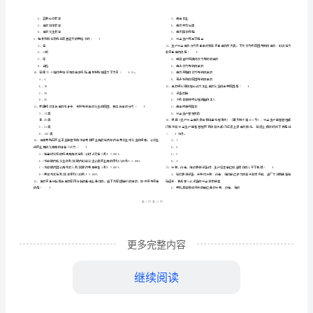
市
（
区）
考
姓名
考
准
证号
试
………
2024
密
……….………
《安
析
…
封
………………
考试须知
全
：
…
线
………………
1、考试时间：150分钟，本卷满分为100分。
生
…
内
……..………
………
产
不
………………
…….
管
单选题
本大题共
小题
每题
分
共
准
………………
一、
（
70
，
1
，
70
答
…….
理
更多完整内容
题
……………
知
继续阅读
A、乙公司安全总监
识》
B、乙公司技术总监