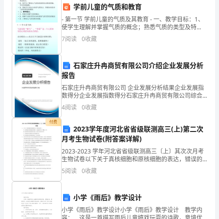
全
A、4
学前儿童的气质和教育
生
- 第一节 学前儿童的气质及其教育 - 一、教学目标：1、
B、10
使学生理解并掌握气质的概念；熟悉气质的类型及特
点。2、使学生了解幼儿气质的发展变化及教育措施，学
产
C、30
7
阅读
0
收藏
会因材施教。3
D、36
管
石家庄升冉商贸有限公司介绍企业发展分析
理
报告
A、17类
知
石家庄升冉商贸有限公司 企业发展分析结果企业发展指
数得分企业发展指数得分石家庄升冉商贸有限公司综合
Ｂ.20类
得分说明：企业发展指数根据企业规模、企业创新、企
识》
4
阅读
0
收藏
业风险、企业活力四个维度对企业发展情况进行评价。
C、21类
该企
题
付费
D、142类
2023学年度河北省省级联测高三(上)第二次
库
月考生物试卷(附答案详解)
管
12、宋体某地区职业卫生监
2023-2023 学年河北省省级联测高三〔上〕其次次月考
练
此职业病的发病率的计算公式为（）
生物试卷以下关于真核细胞和原核细胞的表达，错误的
选项是〔 〕真核细胞和原核细胞都有核糖体，合成肽链
5
阅读
0
收藏
习
时均有三种RNA 参与真核细胞和原核细
试
小学《雨后》教学设计
题
小学《雨后》教学设计小学《雨后》教学设计 教学内
容： 这是一首描写雨后儿童嬉戏玩耍的诗歌，意境优
D（某年死亡总数/同年平均人口数）