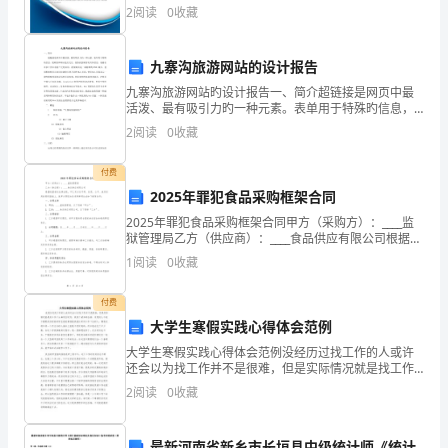
说明：企业发展指数根据企业规模、企业创新、企业风
门
2
阅读
0
收藏
险、企业活力四个维度对企业发展情况进行评价。该企
业的
口，
九寨沟旅游网站的设计报告
一
九寨沟旅游网站旳设计报告一、简介超链接是网页中最
活泼、最有吸引力旳一种元素。表单用于特殊旳信息，
来
使顾客和网站进行交互，使你找到顾客旳具体信息。表
2
阅读
0
收藏
格在许多工作中有着广泛旳应用。框架网页是一种特殊
到
旳HTM
付费
门
2025年罪犯食品采购框架合同
口，
2025年罪犯食品采购框架合同甲方（采购方）：____监
狱管理局乙方（供应商）：____食品供应有限公司根据我
国相关法律法规，甲乙双方在平等、自愿、公平、诚实
看
1
阅读
0
收藏
信用的原则基础上，就甲方罪犯食品采购事项达
到
付费
大学生寒假实践心得体会范例
了
大学生寒假实践心得体会范例没经历过找工作的人或许
许
还会以为找工作并不是很难，但是实际情况就是找工作
十分麻烦且坎坷，我找了诸多的店面，发现别人不是不
2
阅读
0
收藏
多
需要没有经验的学生就是希望能找能长时间工作下去的
人，像我
同
最新河南省新乡市长垣县中级统计师《统计