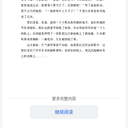
生
爱
春
游
作
声：“好美的云海啊！”
文
今
天
早
更多完整内容
晨，
下
继续阅读
着