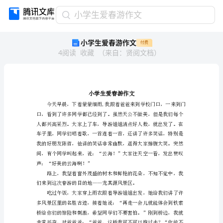
小
小学生爱春游作文
学
小学生爱春游作文
付费
生
4
阅读
收藏
（
来自
：
贤阅文档
）
爱
春
游
作
文
小
学