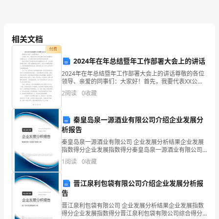
蒙
走了过去。
蒙
细
相关文档
付费
雨,
2024年在年总结暨年工作部署大会上的讲话
我
2024年在年总结暨年工作部署大会上的讲话尊敬的各位
领导、亲爱的同事们：大家好！首先，我要代表XX公司
跟
在2024年的年总结暨年工作部署大会上，向大家致以最
2
阅读
0
收藏
亲切的问候和良好的祝愿！2024年是我公司发展
着
秦皇岛泉一源酒业有限公司介绍企业发展分
爸
析报告
爸
上的坐椅上.........
秦皇岛泉一源酒业有限公司 企业发展分析结果企业发展
指数得分企业发展指数得分秦皇岛泉一源酒业有限公司
来
综合得分说明：企业发展指数根据企业规模、企业创
1
阅读
0
收藏
新、企业风险、企业活力四个维度对企业发展情况进行
评价。
到
晋江泉利包袋有限公司介绍企业发展分析报
学
告
晋江泉利包袋有限公司 企业发展分析结果企业发展指数
校
得分企业发展指数得分晋江泉利包袋有限公司综合得分