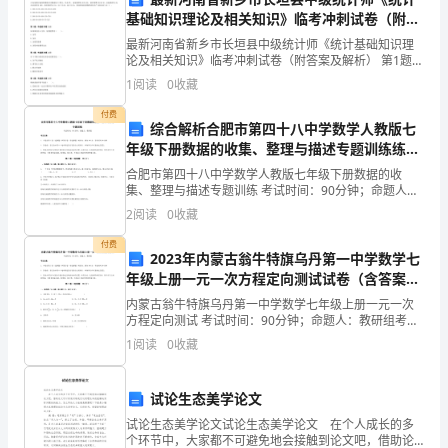
基础知识理论及相关知识》临考冲刺试卷（附答
学
案及解析）
最新河南省新乡市长垣县中级统计师《统计基础知识理
都
论及相关知识》临考冲刺试卷（附答案及解析） 第1题：
单选题(本题1分)已知某国在某核算期的有关数据如下(单
1
阅读
0
收藏
已
位：亿本币)：家庭消费支出为100，政府消费支
付费
经
综合解析合肥市第四十八中学数学人教版七
年级下册数据的收集、整理与描述专题训练练习
到
题（含答案详解）
合肥市第四十八中学数学人教版七年级下册数据的收
集、整理与描述专题训练 考试时间：90分钟；命题人：
了。
教研组考生注意：1、本卷分第I卷（选择题）和第Ⅱ卷
2
阅读
0
收藏
（非选择题）两部分，满分100分，考试时间90分钟2
虽
付费
2023年内蒙古翁牛特旗乌丹第一中学数学七
然
年级上册一元一次方程定向测试试卷（含答案详
解）
天
内蒙古翁牛特旗乌丹第一中学数学七年级上册一元一次
方程定向测试 考试时间：90分钟；命题人：教研组考生
公
注意：1、本卷分第I卷（选择题）和第Ⅱ卷（非选择题）
1
阅读
0
收藏
两部分，满分100分，考试时间90分钟2、答卷前
不
试论生态美学论文
做
试论生态美学论文试论生态美学论文 在个人成长的多
美，
个环节中，大家都不可避免地会接触到论文吧，借助论