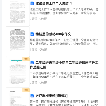
即
收银员的工作个人总结_1
收银员的工作个人总结收银员的工作个人总结15篇 总
将
结是指社会团体、企业单位和个人对某一阶段的学习、
工作或其完成情况加以回顾和分析，得出教训和一些规
贡献。
迈
2
阅读
0
收藏
律性认识的一种书面材料，它能够使头脑更加清醒，目
入
棉鞋里的感动400字作文
大
顺利！
棉鞋里的感动400字作文 记忆仿佛是一朵盛开的蒲公
学
英，遇到微风，就会“砰”地翻开，小小的“降落伞”，到处
敬祝教师节快乐！
飘散，记忆也到处飘散，有一个“降落伞”落在了我的手心
1
阅读
0
收藏
上，里面珍藏着我对一双棉鞋的记忆。这不是
的
此致
付费
新
二年级班级年终小结与二年级班级班主任工
敬礼！
作总结汇编
阶
二年级班级年终小结与二年级班级班主任工作总结汇编
您的学生
段
二年级班级年终小结在平淡与忙碌中，一个学期就这样
一晃而过。这是我与孩子们共同走过的二年级下学期，
2
阅读
0
收藏
这一学期里，孩子们个头长高了很多，懂事了很多，也
之
学会了很
付费
际，
医疗器械维修[修改版]
我
第一篇：医疗器械维修《医疗器械管理手册》《临床医
学工程技术》《临床医学工程教程》一、专业知识和实