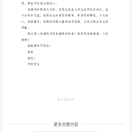
的
老
师：
您
好！
首
先，
感
谢
您
抽
出
宝
更多完整内容