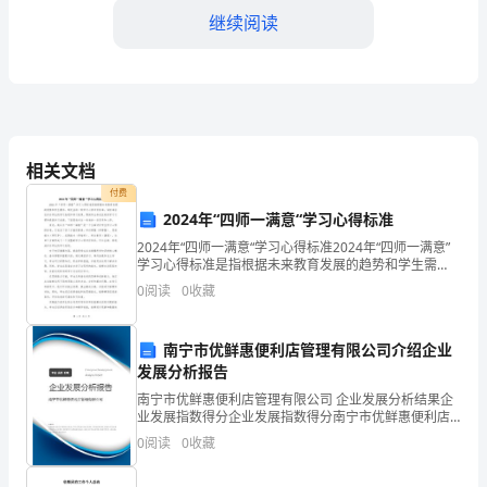
贵
继续阅读
的
时
间
阅
相关文档
读
付费
2024年“四师一满意“学习心得标准
我
2024年“四师一满意“学习心得标准2024年“四师一满意”
学习心得标准是指根据未来教育发展的趋势和学生需
的
求，制定出的一种学习心得评价标准。该标准旨在评价
0
阅读
0
收藏
学生的学习表现和学习效果，帮助学生养成良好的学
感
谢
南宁市优鲜惠便利店管理有限公司介绍企业
发展分析报告
信。
南宁市优鲜惠便利店管理有限公司 企业发展分析结果企
持，使我对未来充满信心。
业发展指数得分企业发展指数得分南宁市优鲜惠便利店
在
管理有限公司综合得分说明：企业发展指数根据企业规
0
阅读
0
收藏
模、企业创新、企业风险、企业活力四个维度对企业发
我
展情