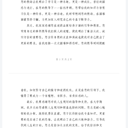
大
学
意和由衷的感谢。
生
致
教
师
的
担当精神的人。
感
谢
信
尊
敬