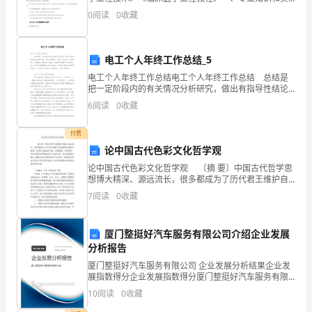
际操作能力。这是从事这方面工作的基础。（1）电工基
想
0
阅读
0
收藏
础、电子线路、医学检验学、光学和机械基础等基础知
识。（
借
电工个人年终工作总结_5
此
电工个人年终工作总结电工个人年终工作总结 总结是
机
把一定阶段内的有关情况分析研究，做出有指导性结论
的书面材料，它可以明确下一步的工作方向，少走弯
6
阅读
0
收藏
会
路，少犯错误，提高工作效益，我想我们需要写一份总
结了吧
向
付费
论中国古代色彩文化哲学观
您
论中国古代色彩文化哲学观 〔摘 要〕中国古代哲学思
想博大精深、源远流长，很多都成为了历代君王维护自
表
身封建统治的指导思想；中国古代的色彩文化，深奥繁
7
阅读
0
收藏
复，内有精华，形成了独具中国特色的东方色彩文化。
达
我
厦门整挺好汽车服务有限公司介绍企业发展
分析报告
深
厦门整挺好汽车服务有限公司 企业发展分析结果企业发
展指数得分企业发展指数得分厦门整挺好汽车服务有限
深
公司综合得分说明：企业发展指数根据企业规模、企业
10
阅读
0
收藏
创新、企业风险、企业活力四个维度对企业发展情况进
的
行评