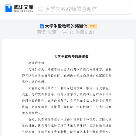
大
大学生致教师的感谢信
学
大学生致教师的感谢信
付费
生
阅读
收藏
（
来自
：
尚阅文库
）
致
教
师
的
感
谢
尊敬的老师：
信