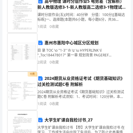
银行转账等方式支付给乙方；
高中物理 课时分层作业5 电势差（含解析）
身
新人教版选修3-1-新人教版高二选修3-1物理试
题
课时分层作业(五)(时间：40分钟 分值：100分)[基础达
份
标练]一、选择题(本题共6小题，每小题6分，共36
分)1．下列关于电势差的说法中正确的是( )A．两点间
1
阅读
0
收藏
证
的电势差等于将电荷从其中一点移到另
方进行工资支付。
号
惠州市惠阳中心城区分区规划
第四条工作时间和休假
码：
目 录 TOC \o "1-3" \h \z \u HYPERLINK \l
"_Toc184478017" 第一章 规划背景 PAGEREF
住
_Toc184478017 \h 7 HYPERLI
2
阅读
0
收藏
址：
数），每天工作（具体小时数）。
付费
2024期货从业资格证考试《期货基础知识》
联
过关检测试题C卷 附解析
系
2024期货从业资格证考试《期货基础知识》过关检测试
题C卷 附解析考试须知：1、考试时间：120分钟，本卷
电
满分为100分。 2、请首先按要求在试卷的指定位置填写
家有关规定享受加班工资或调休。
1
阅读
0
收藏
您的姓名、准考证号等信息。 3、请仔细阅
话：
第五条社会保险和福利
大学生旷课自我检讨书_27
实
用
大学生旷课自我检讨书 【荐】大学生旷课自我检讨书 在
学习、工作或生活中出现了失误后，为了防止此类事情