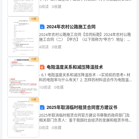
版
再度出现，往往被要求写检讨书来自我悔过，我们在写
利待遇。
0
阅读
0
收藏
短
检讨书的时候要注意语言的得体性。来参考
期
付费
劳
2024年农村公路施工合同
动
2024年农村公路施工合同【合同标题】2024年农村公路
合
施工合同（二）【甲方】（以下简称为“甲方”）地址：联
系人：电话：【乙方】（以下简称为“乙方”）地址：联系
同
4
阅读
0
收藏
人：电话：鉴于：1. 甲方需要进行农村公
样
付费
式
电阻温度关系和减压降温技术
短
- 6.1 电阻温度关系和减压降温技术 - <实验前的思考> 材
期
料的电阻率与什么有关？2. 怎样的材料适合作为电阻温
劳
度计？一般常用的温度计有几种？
10
阅读
0
收藏
动
合
付费
同
2025年取消临时租赁合同官方建议书
甲
2025年取消临时租赁合同官方建议书尊敬的政府部门及
相关部门负责人：鉴于我国社会经济的发展和租赁市场
方
的变化，为保障租赁双方的合法权益，提高租赁市场的
0
阅读
0
收藏
（雇
规范性和透明度，本官方建议书就取消临时租赁合同提
出以
主）：