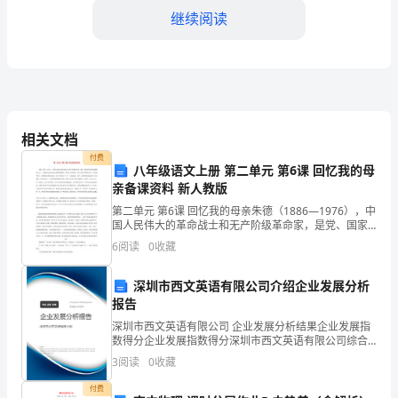
定
继续阅读
代
表
人：
得超过法定劳动合同最长期限。
联
相关文档
第三条工资和支付方式
付费
系
八年级语文上册 第二单元 第6课 回忆我的母
亲备课资料 新人教版
电
第二单元 第6课 回忆我的母亲朱德（1886—1976），中
月工资等）。
国人民伟大的革命战士和无产阶级革命家，是党、国家
话：
和军队的卓越领导人之一。朱德早年加入孙中山领导的
6
阅读
0
收藏
同盟会，参加了辛亥革命。1922年加入中国共
乙
深圳市西文英语有限公司介绍企业发展分析
方
报告
（劳
深圳市西文英语有限公司 企业发展分析结果企业发展指
银行转账等方式支付给乙方；
数得分企业发展指数得分深圳市西文英语有限公司综合
动
得分说明：企业发展指数根据企业规模、企业创新、企
3
阅读
0
收藏
业风险、企业活力四个维度对企业发展情况进行评价。
该企
者）：
付费