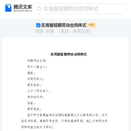
实
实用版短期劳动合同样式
用
实用版短期劳动合同样式
付费
版
阅读
收藏
（
来自
：
尚阅文库
）
短
期
劳
动
合
同
短期劳动合同
样
甲方（雇主）：