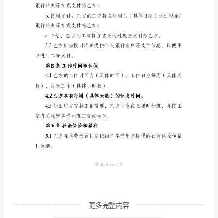
短
（简要工作内容）：
期
劳
动
作，并保证按时按质
合
同
甲
第二条劳动期限
方
（雇
主）：
地
址：
更多完整内容
法