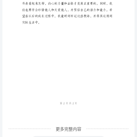
《丑
小
鸭》
是
一
部
经
典
的
童
话
故
更多完整内容
事，