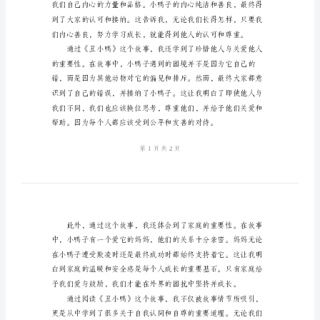
感
2024
年
小
学
生
《丑
小
鸭》
读
后
感