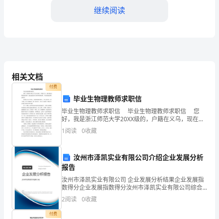
它
继续阅读
讲
述
了
一
相关文档
付费
个
毕业生物理教师求职信
关
毕业生物理教师求职信 毕业生物理教师求职信 您
好，我是浙江师范大学20XX级的，户籍在义乌，现在想
于
来应聘贵校的老师，就业意愿是科学老师和物理老师。
1
阅读
0
收藏
不知贵校还招聘老师否? 我是属于实干性的人
自
汝州市泽凯实业有限公司介绍企业发展分析
我
报告
认
汝州市泽凯实业有限公司 企业发展分析结果企业发展指
数得分企业发展指数得分汝州市泽凯实业有限公司综合
同
得分说明：企业发展指数根据企业规模、企业创新、企
2
阅读
0
收藏
业风险、企业活力四个维度对企业发展情况进行评价。
和
该企
付费