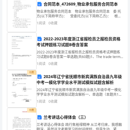
合同范本_472609_物业承包服务合同范本
自
实际生活中。
物业承包服务合同范本 物业承包服务合同范本 委 托
尊
方(以下简称甲方)： 受委托方(以下简称乙方)： 根据
《中华人民共和国合同法》、及其实施细则等国家、地
1
阅读
0
收藏
的
方有关物业管理法律、法规和政策，
故
2022-2023年度浙江省报检员之报检员资格
考试押题练习试题B卷含答案
事。
2022-2023年度浙江省报检员之报检员资格考试押题练
在
习试题B卷含答案一单选题(共60题)1、The trade term
CIF is the abbreviation for ( ).A.Co
1
阅读
0
收藏
这
付费
个
2024年辽宁省抚顺市新宾满族自治县九年级
中考一模化学学业水平测试模拟试题含解析
故
2024年辽宁省抚顺市新宾满族自治县九年级中考一模化
学学业水平测试模拟试题含解析一、单选题（本题共14
事
小题，每题1分，共14分）1、下列实验设计能达到目的
1
阅读
0
收藏
是（ ）A．证明二氧化碳与水发生反应生成
中，
付费
小
兰考讲话心得体会（三）
兰考讲话心得体会 践行焦裕禄精神 从兰考归来，我感触
鸭
颇深。虽然这次考察学习的时间很短，但是生动、紧