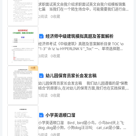
农
求职面试英文自我介绍求职面试英文自我介绍模板锦集
2
七篇 当我们在一个陌生场合中，可能需要我们进行自
业
我介绍，自我介绍可以拉近我们与陌生人的关系。那么
2.
2
阅读
0
收藏
你真的会写自我介绍吗？以下是小编帮大家整理的求职
重
面试
点
经济师中级建筑模拟真题及答案解析
3.
封面上“项目编号”申请者不要填写。
开
经济师考试《中级建筑》真题及答案解析目录 TOC \o
4.
"1-3" \h \z \u HYPERLINK \l "_Toc" 一、单项选择题
放
PAGEREF _Toc \h 1 HYPERLINK
3
阅读
0
收藏
本
实
5.
付费
验
幼儿园保育员家长会发言稿
一起。
幼儿园保育员家长会发言稿 我们幼儿园遵循的是“保教
室
结合”的原那么,在对幼儿的保育方面,我们也在实践探索,
希望自己做得更好。都在为幼儿的安康成长共同努力
开
1
阅读
0
收藏
着。为大家了一篇关于幼儿园保育员家长会发言稿，
,
放
小学英语顺口溜
基
小学英语顺口溜 Bird , bird是小鸟，小鸟bird天上飞;
金
dog ,dog是小狗，小狗dog汪汪叫; cat ,cat是小猫，小
猫cat喵喵叫; monkey ,monkey是
5
阅读
0
收藏