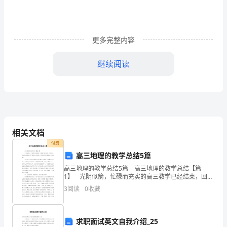
编
号
更多完整内容
农
继续阅读
业
部
资
源
相关文档
遥
付费
感
高三地理的教学总结5篇
1.
高三地理的教学总结5篇 高三地理的教学总结【篇
与
1】 光阴似箭，忙碌而充实的高三教学已经结束，回顾
这一年的教学将有利于我的专业发展，因为反思是教师
3
阅读
0
收藏
数
成长的阶梯。 这一年是自己的教学生涯中最辛苦也
字
求职面试英文自我介绍_25