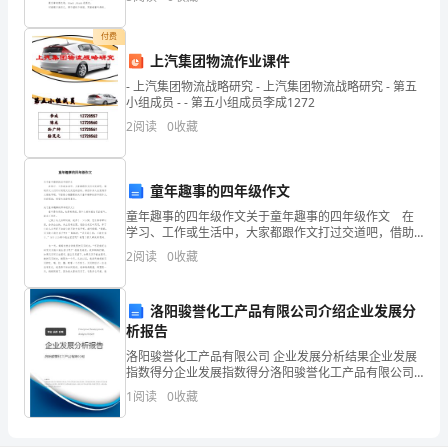
课
题
付费
上汽集团物流作业课件
申
- 上汽集团物流战略研究 - 上汽集团物流战略研究 - 第五
小组成员 - - 第五小组成员李成1272
请
2
阅读
0
收藏
书
课
童年趣事的四年级作文
题
童年趣事的四年级作文关于童年趣事的四年级作文 在
学习、工作或生活中，大家都跟作文打过交道吧，借助
名
作文人们可以实现文化交流的目的。相信许多人会觉得
2
阅读
0
收藏
作文很难写吧，下面是小编整理的关于童年趣事的四年
级作
称：
洛阳骏誉化工产品有限公司介绍企业发展分
申
析报告
请
洛阳骏誉化工产品有限公司 企业发展分析结果企业发展
指数得分企业发展指数得分洛阳骏誉化工产品有限公司
人：
综合得分说明：企业发展指数根据企业规模、企业创
1
阅读
0
收藏
新、企业风险、企业活力四个维度对企业发展情况进行
评价。
工