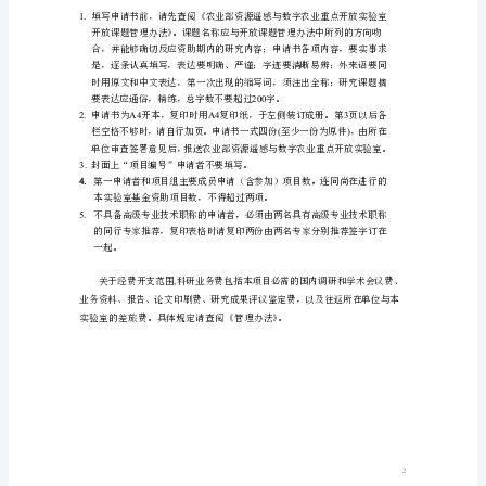
开
放
课题名
称
：
申请
人：
基
工作单
位：
金
通讯地
址：
课
邮
编：
题
电话及传真：
Email
－
：
申
申请日
期：
请
书
项
目