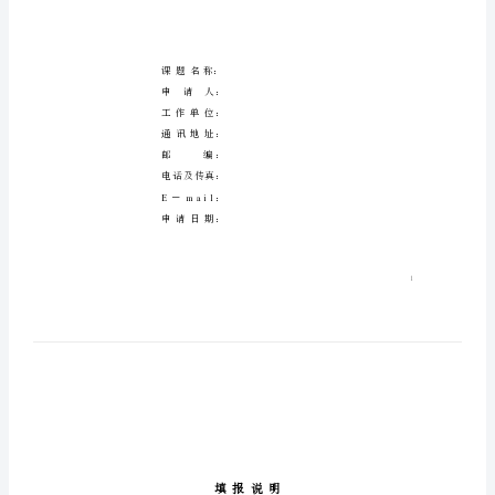
农
业
重
点
开
放
实
验
室