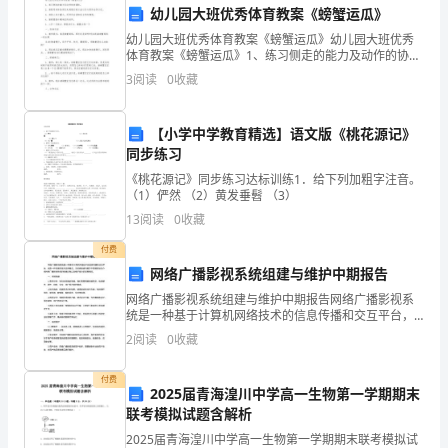
习兴趣和自主学习能力。
幼儿园大班优秀体育教案《螃蟹运瓜》
下
幼儿园大班优秀体育教案《螃蟹运瓜》幼儿园大班优秀
体育教案《螃蟹运瓜》1、练习侧走的能力及动作的协调
半
性。2、探索用身体各部位夹球侧行的方法以及与同伴合
3
阅读
0
收藏
作方式。3、体验人多力量大，同伴间应该相互合作的情
年
感
他们的创造力和表现力。
即
【小学中学教育精选】语文版《桃花源记》
同步练习
四、评估与反馈
将
《桃花源记》同步练习达标训练1．给下列加粗字注音。
（1）俨然 （2）黄发垂髫 （3）
到
13
阅读
0
收藏
来，
付费
作
掘潜力和改进不足。
网络广播影视系统组建与维护中期报告
网络广播影视系统组建与维护中期报告网络广播影视系
为
统是一种基于计算机网络技术的信息传播和交互平台，
也是一种多媒体技术应用模式。本系统组建与维护中期
一
2
阅读
0
收藏
报告旨在介绍网络广播影视系统的组建过程以及维护部
分的进展
名
付费
和兴趣方向。
2025届青海湟川中学高一生物第一学期期末
美
联考模拟试题含解析
2025届青海湟川中学高一生物第一学期期末联考模拟试