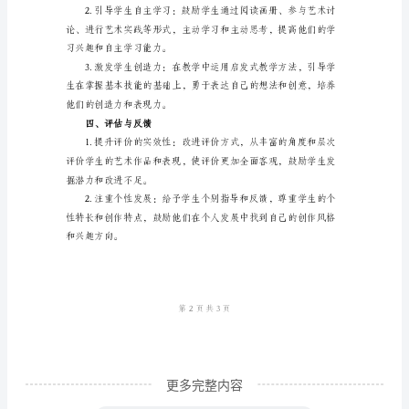
下
二、教学内容设计
半
年
工
作
性。
计
划
最
新
标
题：
2023
更多完整内容
年