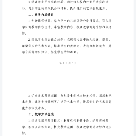
作
计
划
最
育。
新
一、教学目标设定
2024
年
美
术
教
师