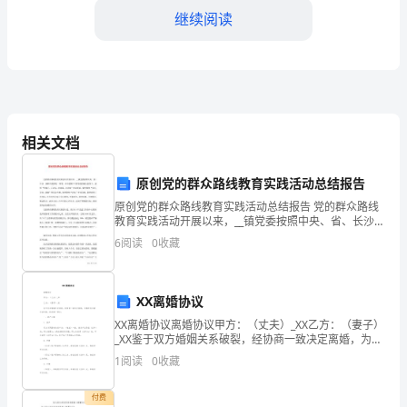
美
继续阅读
术
教
师
相关文档
下
能力和审美素养。
半
原创党的群众路线教育实践活动总结报告
三、教学方法优化
年
原创党的群众路线教育实践活动总结报告 党的群众路线
教育实践活动开展以来，__镇党委按照中央、省、长沙、
浏阳市委的统一部署，在市委第22督导组的精心指导
工
6
阅读
0
收藏
下，按照“照镜子、正衣冠、洗洗澡、治治病”的
作
性。
计
XX离婚协议
XX离婚协议离婚协议甲方：（丈夫）_XX乙方：（妻子）
划
_XX鉴于双方婚姻关系破裂，经协商一致决定离婚，为维
护双方的合法权益，达成如下协议：一、财产分割1、房
1
阅读
0
收藏
引
产双方共同拥有的房产为：（地址）一套，该房产
言：
付费