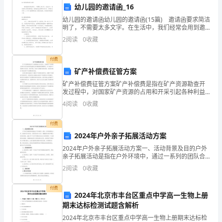
幼儿园的邀请函_16
部
幼儿园的邀请函幼儿园的邀请函(15篇) 邀请函要求简洁
明了，不需要太多文字。在生活中，我们经常会用到邀
长
请函，邀请函的注意事项有许多，你确定会写吗？以下
2
阅读
0
收藏
是小编整理的幼儿园的邀请函，希望能够帮助到大
篇
付费
小
矿产补偿费征管方案
人物形象和情节的内涵。
说。
矿产补偿费征管方案矿产补偿费是指在矿产资源勘查开
发过程中，对国家矿产资源的占用和开采引起各种利益
这
损失及环境损害的管理费用。为了规范矿产资源的开发
4
阅读
0
收藏
利用，保护环境，促进矿业健康可持续发展，各级政府
制定了相
部
付费
小
2024年户外亲子拓展活动方案
2024年户外亲子拓展活动方案一、活动背景及目的户外
说
亲子拓展活动是指在户外环境中，通过一系列的团队合
作、挑战和互动活动，达到促进亲子关系、增强团队意
以
2
阅读
0
收藏
识和建立信任的目的。2024年户外亲子拓展活动旨在为
农
付费
2024年北京市丰台区重点中学高一生物上册
村
期末达标检测试题含解析
2024年北京市丰台区重点中学高一生物上册期末达标检