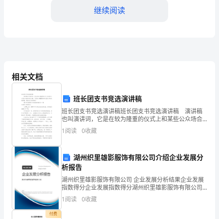
中
继续阅读
国
当
代
成为了读者心中的榜样。
相关文档
作
家
班长团支书竞选演讲稿
曹
班长团支书竞选演讲稿班长团支书竞选演讲稿 演讲稿
也叫演讲词，它是在较为隆重的仪式上和某些公众场合
发表的讲话文稿。下面是小编整理的班长团支书竞选演
文
1
阅读
0
收藏
讲稿，希望对你有所帮助！ 【大学班级团支书竞选演
轩
湖州织里雄影服饰有限公司介绍企业发展分
创
析报告
作
湖州织里雄影服饰有限公司 企业发展分析结果企业发展
在默默付出中的美丽和坚毅。
指数得分企业发展指数得分湖州织里雄影服饰有限公司
综合得分说明：企业发展指数根据企业规模、企业创
的
1
阅读
0
收藏
新、企业风险、企业活力四个维度对企业发展情况进行
评价。
一
付费