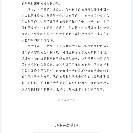
子》
读
的热爱和坚持给了贺生很多力量。
书
心
得
参
考
范
文
《草
房
子》
更多完整内容
是