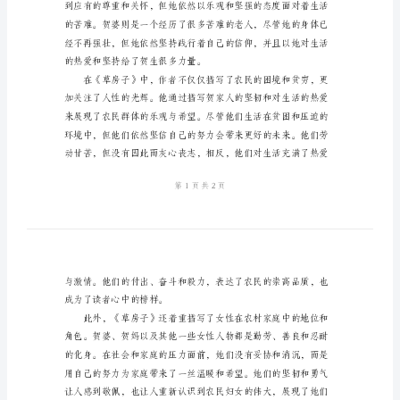
得
参
乐观态度。
考
范
文
2024
年
关
于
《草
房