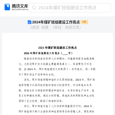
2024
2024年煤矿班组建设工作亮点
年
2024年煤矿班组建设工作亮点
付费
煤
2
阅读
收藏
（
来自
：
尚阅文库
）
矿
班
组
建
设
工
作