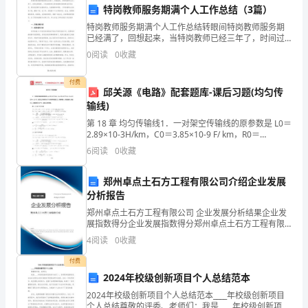
特岗教师服务期满个人工作总结（3篇）
人
特岗教师服务期满个人工作总结转眼间特岗教师服务期
已经满了，回想起来，当特岗教师已经三年了，时间过
口
得真快，三年前刚刚考上特岗教师时的情景还历历在
0
阅读
0
收藏
目，那时还是稚气未脱的学生，充满激情和希望。三年
的
的教师生活
力和战斗力的团队。
付费
增
邱关源《电路》配套题库-课后习题(均匀传
输线)
加，
第 18 章 均匀传输线1．一对架空传输线的原参数是 L0＝
2.89×10-3H/km，C0＝3.85×10-9 F/ km，R0＝
对
0.3Ω/km，G0＝0。试求当工作频率为 50 Hz 时的特性
6
阅读
0
收藏
阻抗
能
郑州卓点土石方工程有限公司介绍企业发展
源
分析报告
的
郑州卓点土石方工程有限公司 企业发展分析结果企业发
展指数得分企业发展指数得分郑州卓点土石方工程有限
需
公司综合得分说明：企业发展指数根据企业规模、企业
4
阅读
0
收藏
创新、企业风险、企业活力四个维度对企业发展情况进
行评
求
付费
2024年校级创新项目个人总结范本
也
2024年校级创新项目个人总结范本____年校级创新项目
个人总结尊敬的评委、老师们：我是____年校级创新项目