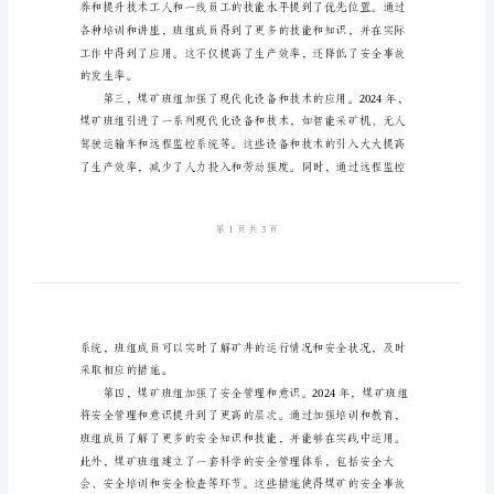
亮
点
升了煤矿的生产效率和安全性。
2024
年
煤
矿
班
组
建
设
工
作