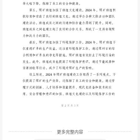
亮
点
的发生率。
2024
年
煤
矿
班
组
建
设
工
作
更多完整内容
亮