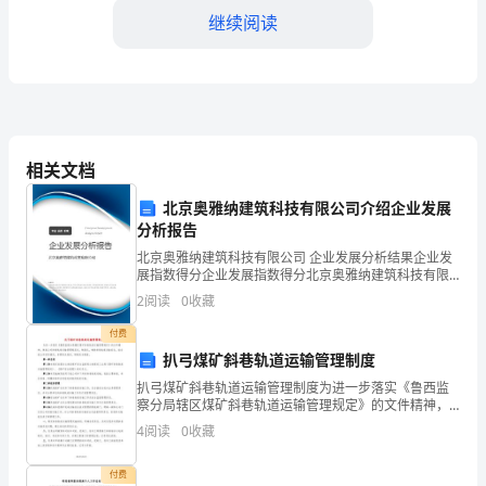
点
继续阅读
（____
字）
随
采取相应的措施。
相关文档
着
北京奥雅纳建筑科技有限公司介绍企业发展
经
分析报告
济
北京奥雅纳建筑科技有限公司 企业发展分析结果企业发
展指数得分企业发展指数得分北京奥雅纳建筑科技有限
的
公司综合得分说明：企业发展指数根据企业规模、企业
2
阅读
0
收藏
创新、企业风险、企业活力四个维度对企业发展情况进
快
行评
付费
扒弓煤矿斜巷轨道运输管理制度
速
扒弓煤矿斜巷轨道运输管理制度为进一步落实《鲁西监
发
察分局辖区煤矿斜巷轨道运输管理规定》的文件精神，
使我公司斜巷轨道运输管理规范化、制度化，确保斜巷
4
阅读
0
收藏
展
轨道运输安全，结合我公司实际情况，参照有关规定，
特制定本
和
付费