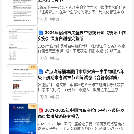
下
S维度论——跨文化管理中的个体主义与集体主义的任务
半
书任务背景：在当今全球化的背景下，跨文化管理中的
个体主义与集体主义问题备受关注。由于不同国家和文
年
1
阅读
0
收藏
化的价值观、行为规范和社会结构存在差异，个体主义
和集体
工
2024年宿州市灵璧县中级统计师《统计工作
实务》深度自测卷完整版
作
2024年宿州市灵璧县中级统计师《统计工作实务》深度
计
自测卷完整版 第1题：不定项选择题(本题1分)以下是
2000年全国资金流量表的部分资料，请根据这些资料对
1
阅读
0
收藏
反映该年宏观经济运行的一些重要指标进行计算和
划
付费
难点详解福建厦门市翔安第一中学物理八年
下
级下册期末考试章节训练试卷（含答案详解）
面
福建厦门市翔安第一中学物理八年级下册期末考试章节
训练 考试时间：90分钟；命题人：教研组考生注意：
是
1、本卷分第I卷（选择题）和第Ⅱ卷（非选择题）两部
2
阅读
0
收藏
分，满分100分，考试时间90分钟2、答卷前，考生务
我
付费
2021-2025年中国汽车座舱电子行业调研及
为
痛点营销战略研究报告
大
2021-2025 年中国汽车座舱电子行业调研及痛点营销战
备2023年新桥村五美超市。
略研究报告让每个人都能成为战略专家管理专家行业专
家……2021-2025 年中国汽车座舱电子行业调研及痛点营