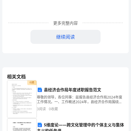
环
境
更多完整内容
整
继续阅读
治
上
半
年
相关文档
工
付费
作
县经济合作局年度述职报告范文
尊敬的领导，各位同事：兹报告县经济合作局2024年度
总
工作情况。一、工作概述2024年，县经济合作局围绕县
委县政府确定的发展目标和工作重点，深入实施产业、
治收到良好效果。
结
3
阅读
0
收藏
项目、人才和品牌四大计划，加强与各级政府、企业和
和
S维度论——跨文化管理中的个体主义与集体
主义的任务书