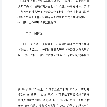
上
半
年
工
作
总
年工作计划
结
和
下
半