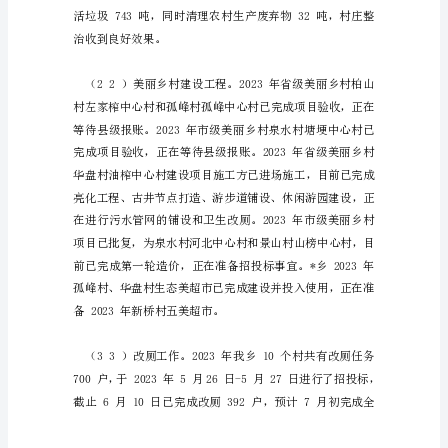
年
工
作，现将工作开展情
作
计
一、工作开展情况
划
2023
年
乡
年
人
居