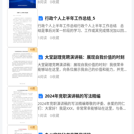
家
8
阅读
0
收藏
销战略战略研究报告报告目录第一章
整
行政个人上半年工作总结_5
理
行政个人上半年工作总结行政个人上半年工作总结 总
结是事后对某一阶段的学习、工作或其完成情况加以回
的
顾和分析的一种书面材料，通过它可以正确认识以往学
1
阅读
0
收藏
习和工作中的优缺点，不妨坐下来好好写写总结吧。我
乡
们
付费
2023
大堂副理竞聘演讲稿：展现自我价值的时刻
年
大堂副理竞聘演讲稿：展现自我价值的时刻！我很荣幸
能够站在这里，向各位展示我自己的价值和能力，并竞
人
选大堂副理一职。作为一个有经验的酒店从业人员，在
4
阅读
0
收藏
过去的几年里，我一直在努力学习，精益求精，不断提
居
升自己的
付费
环
2024年竞职演讲稿的写法精编
2024年竞职演讲稿的写法精编尊敬的评委、亲爱的同仁
境
们：大家好！我是XXX，非常荣幸能够站在这里，与各位
分享我的理念和志向。今天，我将向大家介绍我作为参
整
1
阅读
0
收藏
加____年竞职的候选人，为什么我是最佳选择。首
治
付费